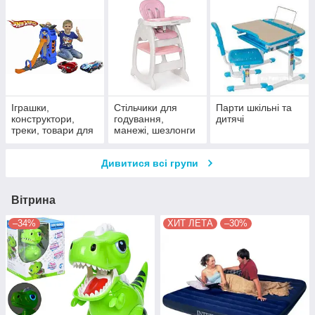
Іграшки,
Стільчики для
Парти шкільні та
конструктори,
годування,
дитячі
треки, товари для
манежі, шезлонги
дітей
Дивитися всі групи
Вітрина
–34%
ХИТ ЛЕТА
–30%