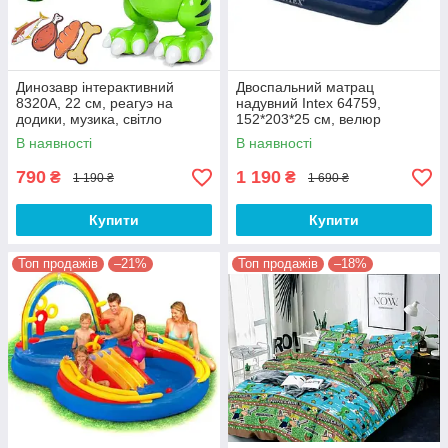
Динозавр інтерактивний
Двоспальний матрац
8320A, 22 см, реагуэ на
надувний Intex 64759,
додики, музика, світло
152*203*25 см, велюр
В наявності
В наявності
790
1 190
₴
₴
1 190 ₴
1 690 ₴
Купити
Купити
Топ продажів
–21%
Топ продажів
–18%