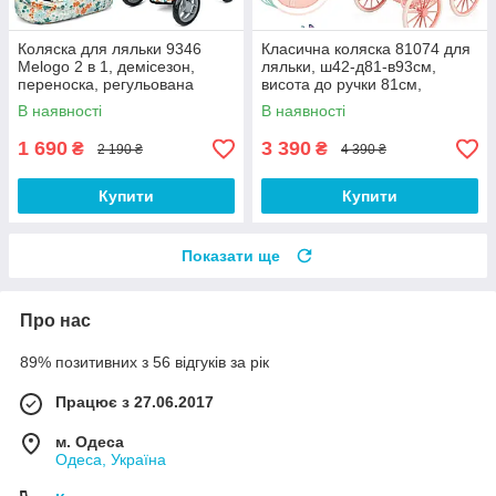
Коляска для ляльки 9346
Класична коляска 81074 для
Melogo 2 в 1, демісезон,
ляльки, ш42-д81-в93см,
переноска, регульована
висота до ручки 81см,
ручка, рожеві сердечка
люлька 47-25см, сумка,
В наявності
В наявності
кошик, парасолька
1 690
3 390
₴
₴
2 190 ₴
4 390 ₴
Купити
Купити
Показати ще
Про нас
89% позитивних з 56 відгуків за рік
Працює з 27.06.2017
м. Одеса
Одеса, Україна