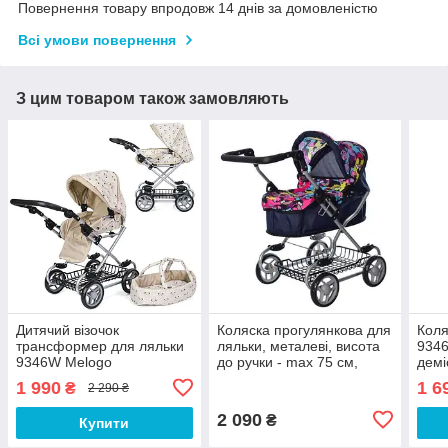
Повернення товару впродовж 14 днів за домовленістю
Всі умови повернення
З цим товаром також замовляють
Дитячий візочок
Коляска прогулянкова для
Коля
трансформер для ляльки
ляльки, металеві, висота
9346
9346W Melogo
до ручки - max 75 см,
демі
демісезон,висота до ручки
MELOGO 9680W
пере
1 990
1 6
₴
2 290 ₴
63 см, кошик, люлька-
ручк
переноска, колеса 4 шт
2 090
₴
Купити