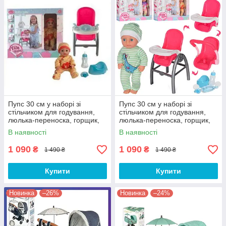
Пупс 30 см у наборі зі
Пупс 30 см у наборі зі
стільчиком для годування,
стільчиком для годування,
люлька-переноска, горщик,
люлька-переноска, горщик,
пляшечка
пляшечка
В наявності
В наявності
1 090
1 090
₴
₴
1 490 ₴
1 490 ₴
Купити
Купити
Новинка
–26%
Новинка
–24%