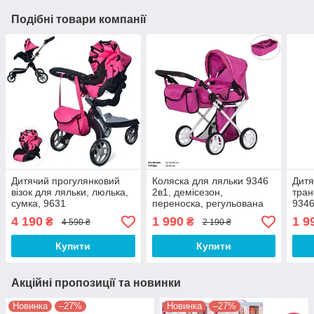
Подібні товари компанії
Дитячий прогулянковий
Коляска для ляльки 9346
Дитя
візок для ляльки, люлька,
2в1, демісезон,
тран
сумка, 9631
переноска, регульована
934
ручка
демі
4 190
1 990
1 9
₴
₴
4 590 ₴
2 190 ₴
63 с
пере
Купити
Купити
Акційні пропозиції та новинки
Новинка
–27%
Новинка
–27%