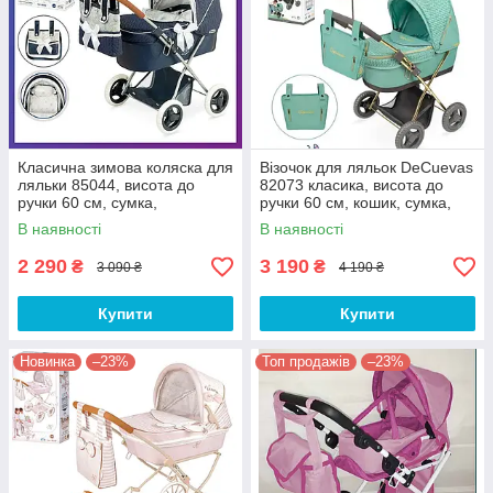
Класична зимова коляска для
Візочок для ляльок DeCuevas
ляльки 85044, висота до
82073 класика, висота до
ручки 60 см, сумка,
ручки 60 см, кошик, сумка,
парасолька
парасолька
В наявності
В наявності
2 290
3 190
₴
₴
3 090 ₴
4 190 ₴
Купити
Купити
Новинка
–23%
Топ продажів
–23%