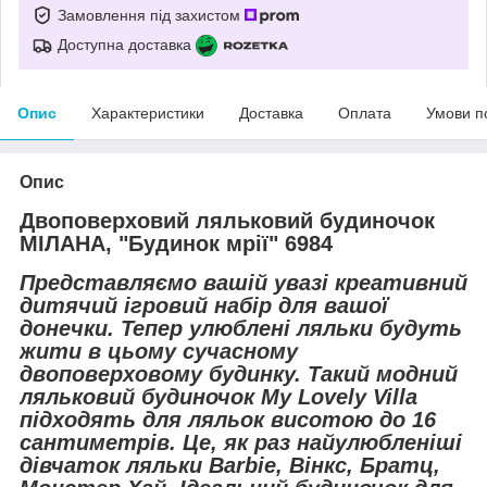
Замовлення під захистом
Доступна доставка
Опис
Характеристики
Доставка
Оплата
Умови п
Опис
Двоповерховий ляльковий будиночок
МІЛАНА, "Будинок мрії" 6984
Представляємо вашій увазі креативний
дитячий ігровий набір для вашої
донечки. Тепер улюблені ляльки будуть
жити в цьому сучасному
двоповерховому будинку. Такий модний
ляльковий будиночок My Lovely Villa
підходять для ляльок висотою до 16
сантиметрів. Це, як раз найулюбленіші
дівчаток ляльки Barbie, Вінкс, Братц,