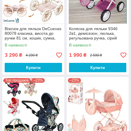
Візочок для ляльок DeCuevas
Коляска для ляльки 9346
80078 класика, висота до
2в1, демісезон, люлька,
ручки 81 см, кошик, сумка,
регульована ручка, сірий
подушка
В наявності
В наявності
3 290
1 990
₴
₴
4 290 ₴
2 590 ₴
Купити
Купити
Топ продажів
–23%
–23%