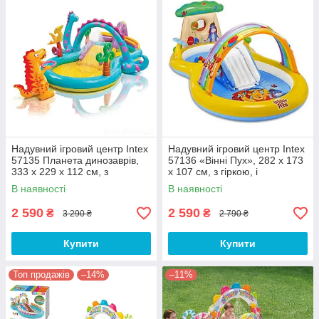
Надувний ігровий центр Intex
Надувний ігровий центр Intex
57135 Планета динозаврів,
57136 «Вінні Пух», 282 х 173
333 х 229 х 112 см, з
х 107 см, з гіркою, і
фонтаном, надувним кільцем
надувними кульками
В наявності
В наявності
кільцями
2 590
2 590
₴
₴
3 290 ₴
2 790 ₴
Купити
Купити
Топ продажів
–14%
–11%