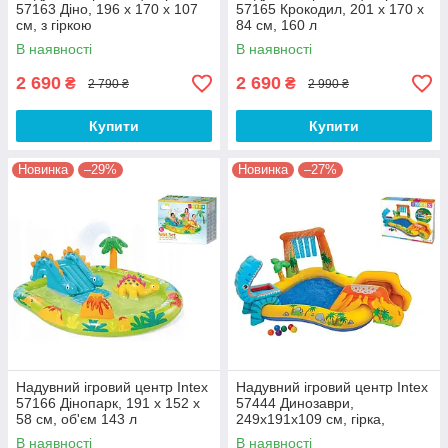
57163 Діно, 196 x 170 x 107
57165 Крокодил, 201 х 170 х
см, з гіркою
84 см, 160 л
В наявності
В наявності
2 690
2 690
₴
₴
2 790 ₴
2 990 ₴
Купити
Купити
Новинка
–29%
Новинка
–27%
Надувний ігровий центр Intex
Надувний ігровий центр Intex
57166 Дінопарк, 191 х 152 х
57444 Динозаври,
58 см, об'єм 143 л
249х191х109 см, гірка,
фонтан, душ, кульки
В наявності
В наявності