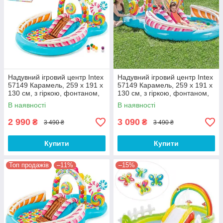
Надувний ігровий центр Intex
Надувний ігровий центр Intex
57149 Карамель, 259 х 191 х
57149 Карамель, 259 х 191 х
130 см, з гіркою, фонтаном,
130 см, з гіркою, фонтаном,
кульками
кульками
В наявності
В наявності
2 990
3 090
₴
₴
3 490 ₴
3 490 ₴
Купити
Купити
Топ продажів
–11%
–15%