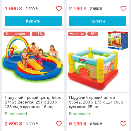
1 690
2 190
₴
₴
2 390 ₴
2 990 ₴
Купити
Купити
Топ продажів
–21%
Новинка
–5%
Надувний ігровий центр Intex
Надувний ігровий центр
57453 Веселка, 297 х 193 х
93542, 200 х 173 х 114 см, з
135 см, з кульками 16 шт,
кульками 25 шт
гірка, 2 басейни
В наявності
В наявності
2 690
6 190
₴
₴
3 390 ₴
6 500 ₴