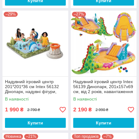
Купити
Купити
–29%
–27%
Надувний ігровий центр
Надувний ігровий центр Intex
201*201*36 см Intex 56132
56139 Динопарк, 201х157х69
Дінопарк, надувні фігури,
см, від 2 років, навантаження
кульки, кільце
до 54кг, гірка, басейн 159л
В наявності
В наявності
1 990
2 190
₴
₴
2 790 ₴
2 990 ₴
Купити
Купити
Новинка
–21%
Топ продажів
–7%