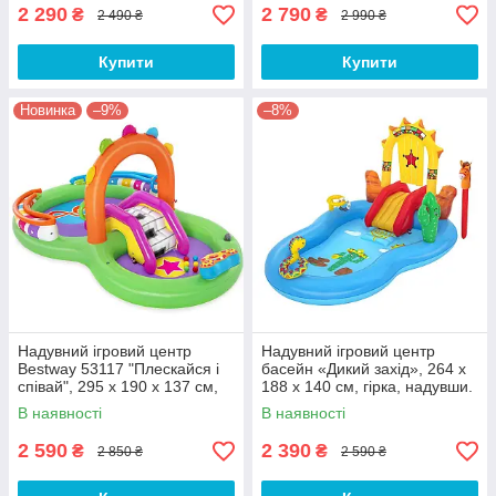
2 290
2 790
₴
₴
2 490 ₴
2 990 ₴
Купити
Купити
Новинка
–9%
–8%
Надувний ігровий центр
Надувний ігровий центр
Bestway 53117 "Плескайся і
басейн «Дикий захід», 264 х
співай", 295 x 190 x 137 см,
188 х 140 см, гірка, надувши.
гірка, фонтан, мікрофон
іграшки, 278 л
В наявності
В наявності
2 590
2 390
₴
₴
2 850 ₴
2 590 ₴