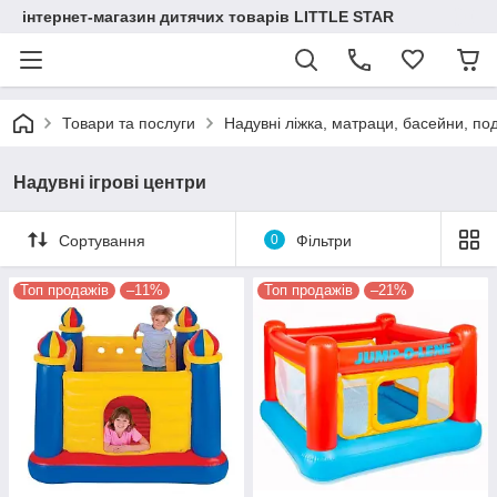
інтернет-магазин дитячих товарів LITTLE STAR
Товари та послуги
Надувні ліжка, матраци, басейни, по
Надувні ігрові центри
Сортування
0
Фільтри
Топ продажів
–11%
Топ продажів
–21%