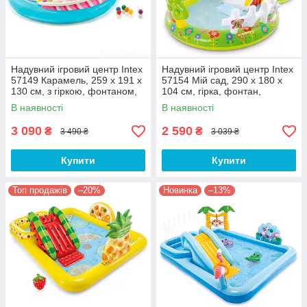
Надувний ігровий центр Intex
Надувний ігровий центр Intex
57149 Карамель, 259 х 191 х
57154 Мій сад, 290 х 180 х
130 см, з гіркою, фонтаном,
104 см, гірка, фонтан,
кульками
надувні іграшки, 450 л
В наявності
В наявності
3 090
2 590
₴
₴
3 490 ₴
3 039 ₴
Купити
Купити
Топ продажів
–20%
Новинка
–13%