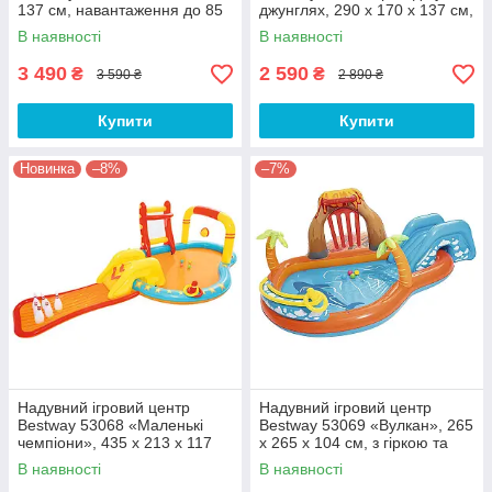
137 см, навантаження до 85
джунглях, 290 х 170 х 137 см,
кг, надувне дно
В наявності
В наявності
3 490
2 590
₴
₴
3 590 ₴
2 890 ₴
Купити
Купити
Новинка
–8%
–7%
Надувний ігровий центр
Надувний ігровий центр
Bestway 53068 «Маленькі
Bestway 53069 «Вулкан», 265
чемпіони», 435 х 213 x 117
х 265 x 104 см, з гіркою та
см, з іграшками та кульками
кульками
В наявності
В наявності