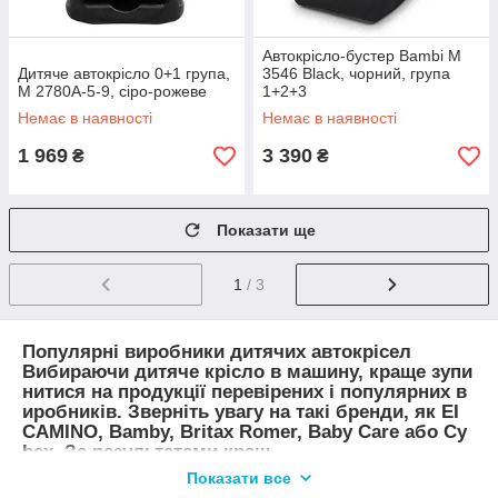
Автокрісло-бустер Bambi M
Дитяче автокрісло 0+1 група,
3546 Black, чорний, група
M 2780A-5-9, сіро-рожеве
1+2+3
Немає в наявності
Немає в наявності
1 969
3 390
₴
₴
Показати ще
1
/ 3
Популярні виробники дитячих автокрісел
Вибираючи дитяче крісло в машину, краще зупи
нитися на продукції перевірених і популярних в
иробників. Зверніть увагу на такі бренди, як EI
CAMINO, Bamby, Britax Romer, Baby Care або Cy
bex. За результатами краш-
тестов це відмінні виробники різних груп крісел.
Показати все