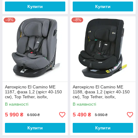
Купити
Купити
–9%
–8%
Автокрісло El Camino ME
Автокрісло El Camino ME
1187, фаза 1,2 (зріст 40-150
1188, фаза 1,2 (зріст 40-150
см), Top Tether, isofix,
см), Top Tether, isofix,
поворот 360, сірий
поворот 360, чорний
В наявності
В наявності
5 990
5 490
₴
₴
6 590 ₴
5 990 ₴
Купити
Купити