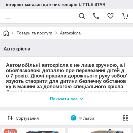
інтернет-магазин дитячих товарів LITTLE STAR
Товари та послуги
Автокрісла
Автокрісла
Автомобільні автокрісла є не лише зручною, а і
обов'язковою деталлю при перевезенні дітей д
о 7 років. Діючі правила дорожнього руху зобов'
язують створити для дитини безпечну обстанов
ку в машині за допомогою спеціального крісла.
Дитячі автокрісла представлені на сучасному ри
нку у величезному асортименті, відрізняються п
Показати все
о видах, розмірах, форматах і багатьох інших ос
обливостях. Розберемо ключові принципи, на я
кі слід орієнтуватися при купівлі цієї важливої д
Сортування
0
Фільтри
еталі.
Які бувають дитячі автокрісла
–12%