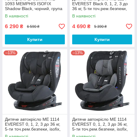
1093 MEMPHIS ISOFIX
EVEREST Black 0, 1, 2, 3 до
Shadow Black, чорний, група
36 кг, 5-ти точ.рем.безпеки,
0+/1+2+3
isofix, чорний
В наявності
В наявності
6 290
4 690
₴
₴
6 590 ₴
5 390 ₴
Купити
Купити
–13%
–13%
Дитяче автокрісло ME 1114
Дитяче автокрісло ME 1114
EVEREST 0, 1, 2, 3 до 36 кг,
EVEREST 0, 1, 2, 3 до 36 кг,
5-ти точ.рем.безпеки, isofix,
5-ти точ.рем.безпеки, isofix,
сірий
сірий
В наявності
В наявності