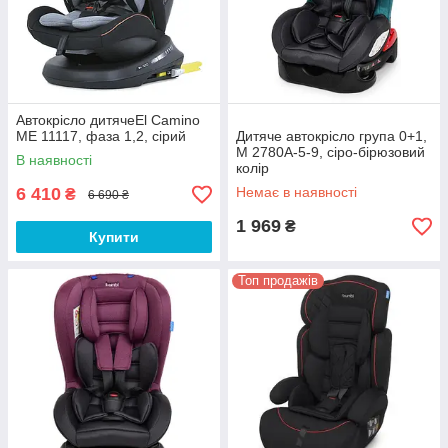
Автокрісло дитячеEl Camino
ME 11117, фаза 1,2, сірий
Дитяче автокрісло група 0+1,
M 2780A-5-9, сіро-бірюзовий
В наявності
колір
6 410
Немає в наявності
₴
6 690 ₴
1 969
₴
Купити
Топ продажів