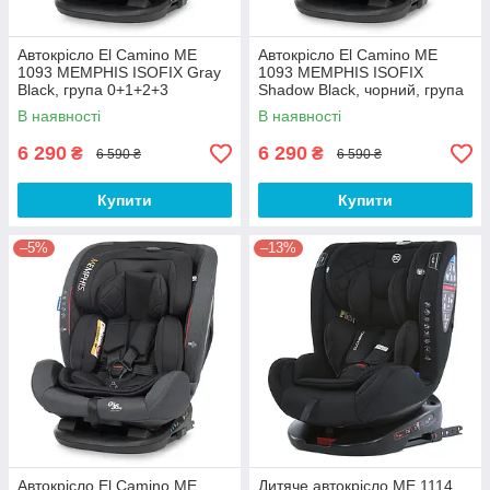
ому магазині ви обов'язково знайдете відповідн
ий варіант, оскільки модельний ряд у нас дуже
Автокрісло El Camino ME
Автокрісло El Camino ME
великий.
1093 MEMPHIS ISOFIX Gray
1093 MEMPHIS ISOFIX
Black, група 0+1+2+3
Shadow Black, чорний, група
0+/1+2+3
В наявності
В наявності
6 290
6 290
₴
₴
6 590 ₴
6 590 ₴
Купити
Купити
–5%
–13%
Автокрісло El Camino ME
Дитяче автокрісло ME 1114