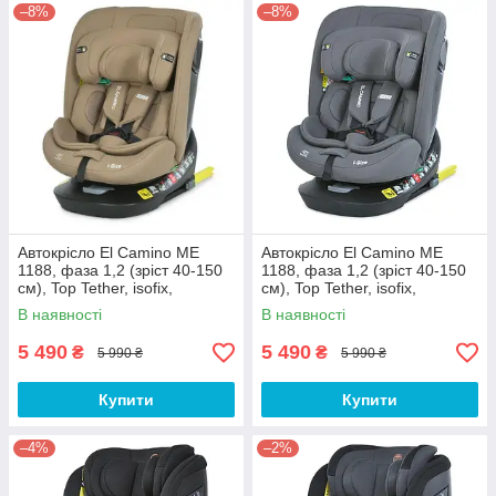
–8%
–8%
Автокрісло El Camino ME
Автокрісло El Camino ME
1188, фаза 1,2 (зріст 40-150
1188, фаза 1,2 (зріст 40-150
см), Top Tether, isofix,
см), Top Tether, isofix,
поворот 360, бежевий
поворот 360, чорний
В наявності
В наявності
5 490
5 490
₴
₴
5 990 ₴
5 990 ₴
Купити
Купити
–4%
–2%