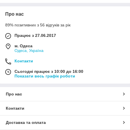
В цілому, усі топові бренди роблять відмінні мо
делі і різниці між ними особливими немає - різн
иця буде тільки в самих моделях. Усі виробник
Про нас
и регулярно тестують виттю продукцію і, зрозу
міло, проходять сертифікацію. Продукцію цих в
89% позитивних з 56 відгуків за рік
иробників ви можете знайти в нашому магазині -
ми допоможемо з вибором, порадимо оптимал
Працює з 27.06.2017
ьний варіант і дамо відповідь на усі виниклі пит
ання з приводу дитячих автокрісел і інших своїх
м. Одеса
товарів з каталогу
Одеса, Україна
Контакти
Сьогодні працює з 10:00 до 16:00
Показати весь графік роботи
Про нас
Контакти
Доставка та оплата