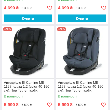
4 690
4 690
₴
₴
5 390 ₴
5 390 ₴
Купити
Купити
–9%
–9%
Автокрісло El Camino ME
Автокрісло El Camino ME
1187, фаза 1,2 (зріст 40-150
1187, фаза 1,2 (зріст 40-150
см), Top Tether, isofix,
см), Top Tether, isofix,
поворот 360, чорний
поворот 360, сірий
В наявності
В наявності
5 990
5 990
₴
₴
6 590 ₴
6 590 ₴