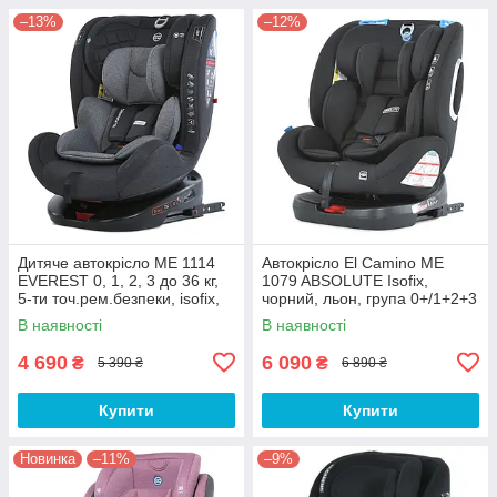
–13%
–12%
Дитяче автокрісло ME 1114
Автокрісло El Camino ME
EVEREST 0, 1, 2, 3 до 36 кг,
1079 ABSOLUTE Isofix,
5-ти точ.рем.безпеки, isofix,
чорний, льон, група 0+/1+2+3
сірий
В наявності
В наявності
4 690
6 090
₴
₴
5 390 ₴
6 890 ₴
Купити
Купити
Новинка
–11%
–9%