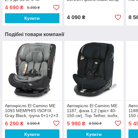
точ.рем.безпеки, isofix,
льон
4 690
₴
5 390 ₴
чорний
4 090
8 5
₴
Купити
Подібні товари компанії
Автокрісло El Camino ME
Автокрісло El Camino ME
Авто
1093 MEMPHIS ISOFIX
1187, фаза 1,2 (зріст 40-
1188
Gray Black, група 0+1+2+3
150 см), Top Tether, isofix,
150 с
поворот 360, чорний
пово
6 290
5 990
5 4
₴
₴
6 590 ₴
6 590 ₴
Купити
Купити