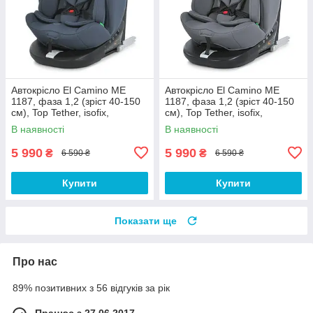
Автокрісло El Camino ME
Автокрісло El Camino ME
1187, фаза 1,2 (зріст 40-150
1187, фаза 1,2 (зріст 40-150
см), Top Tether, isofix,
см), Top Tether, isofix,
поворот 360, сірий
поворот 360, сірий
В наявності
В наявності
5 990
5 990
₴
₴
6 590 ₴
6 590 ₴
Купити
Купити
Показати ще
Про нас
89% позитивних з 56 відгуків за рік
Працює з 27.06.2017