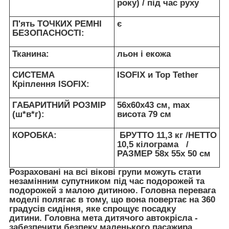
року) / під час руху
П'ять ТОЧКИХ РЕМНІ
є
БЕЗОПАСНОСТІ:
Тканина:
льон і екожа
СИСТЕМА
ISOFIX и Top Tether
Кріплення ISOFIX:
ГАБАРИТНИЙ РОЗМІР
56x60x43 см, max
(ш*в*г):
висота 79 см
КОРОБКА:
БРУТТО 11,3 кг /НЕТТО
10,5 кілограма /
РАЗМЕР 58х 55х 50 см
Розраховані на всі вікові групи можуть стати
незамінним супутником під час подорожей та
подорожей з малою дитиною. Головна перевага
моделі полягає в тому, що вона повертає на 360
градусів сидіння, яке спрощує посадку
дитини. Головна мета дитячого автокрісла -
забезпечити безпеку маленького пасажира.