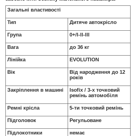
Загальні властивості
Тип
Дитяче автокрісло
Група
0+/I-II-III
Вага
до 36 кг
Лінійка
EVOLUTION
Вік
Від народження до 12
років
Закріплення в машині
Isofix / 3-х точковий
ремінь автомобіля
Ремні крісла
5-ти точковий ремінь
Підголовок
Регульоване
Підлокотники
немає