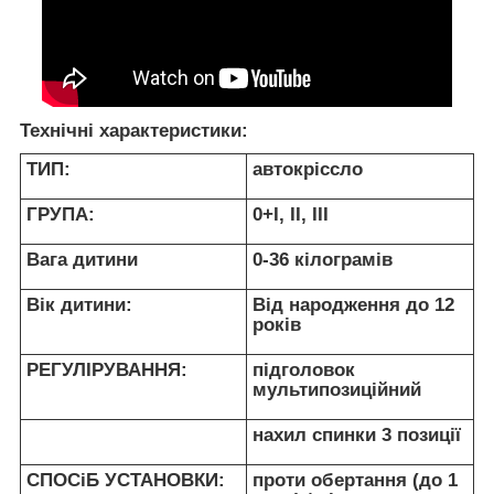
Технічні характеристики:
ТИП:
автокріссло
ГРУПА:
0+I, II, III
Вага дитини
0-36 кілограмів
Вік дитини:
Від народження до 12
років
РЕГУЛІРУВАННЯ:
підголовок
мультипозиційний
нахил спинки 3 позиції
СПОСіБ УСТАНОВКИ:
проти обертання (до 1