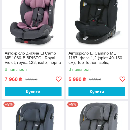
Автокрісло дитяче El Camo
Автокрісло El Camino ME
ME 1080-B BRISTOL Royal
1187, фаза 1,2 (зріст 40-150
Violet, група 123, isofix, чорна
см), Top Tether, isofix,
база, льон, фіолет
поворот 360, чорний
В наявності
В наявності
7 960
5 990
₴
₴
8 990 ₴
6 590 ₴
Купити
Купити
–9%
–9%