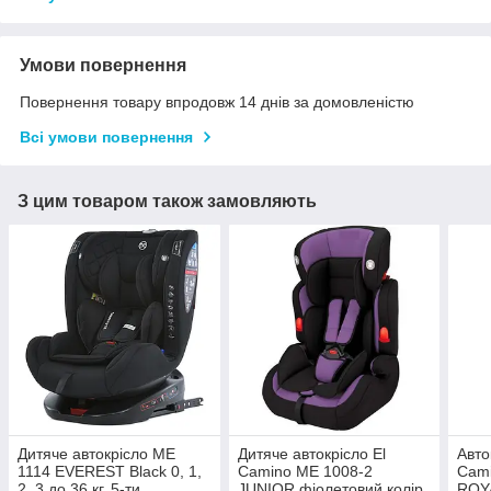
Умови повернення
Повернення товару впродовж 14 днів за домовленістю
Всі умови повернення
З цим товаром також замовляють
Дитяче автокрісло ME
Дитяче автокрісло El
Авто
1114 EVEREST Black 0, 1,
Camino ME 1008-2
Cam
2, 3 до 36 кг, 5-ти
JUNIOR фіолетовий колір
ROYA