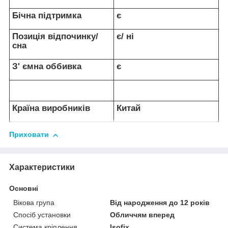
Бічна підтримка
є
Позиція відпочинку/
є/ ні
сна
З' ємна оббивка
є
Країна виробників
Китай
Приховати
Характеристики
Основні
Вікова група
Від народження до 12 років
Спосіб установки
Обличчям вперед
Система кріплення
Isofix