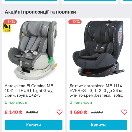
Акційні пропозиції та новинки
–13%
–13%
Автокрісло El Camino ME
Дитяче автокрісло ME 1114
1081 I-TRUST Light Gray,
EVEREST 0, 1, 2, 3 до 36 кг,
сірий, група 1+2+3
5-ти точ.рем.безпеки, isofix,
сірий
В наявності
В наявності
8 140
4 690
₴
₴
9 390 ₴
5 390 ₴
Купити
Купити