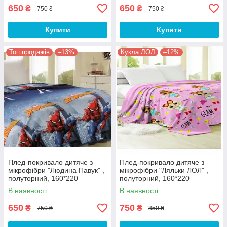
650
650
₴
₴
750 ₴
750 ₴
Купити
Купити
Топ продажів
–13%
Кукла ЛОЛ
–12%
Плед-покривало дитяче з
Плед-покривало дитяче з
мікрофібри "Людина Павук" ,
мікрофібри "Ляльки ЛОЛ" ,
полуторний, 160*220
полуторний, 160*220
В наявності
В наявності
650
750
₴
₴
750 ₴
850 ₴