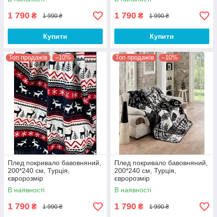
1 790
1 790
₴
₴
1 990 ₴
1 990 ₴
Купити
Купити
Топ продажів
–10%
Топ продажів
–10%
Плед покривало бавовняний,
Плед покривало бавовняний,
200*240 см, Турція,
200*240 см, Турція,
євророзмір
євророзмір
В наявності
В наявності
1 790
1 790
₴
₴
1 990 ₴
1 990 ₴