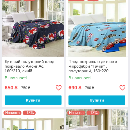
Дитячий полуторний плед
Плед-покривало дитяче з
покривало Амонг Ас,
мікрофібри "Тачки" ,
160*210, синій
полуторний, 160*220
В наявності
В наявності
650
690
₴
₴
750 ₴
790 ₴
Купити
Купити
Новинка
–13%
Новинка
–13%