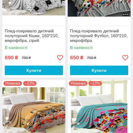
Плед-покривало дитячий
Плед-покривало дитячий
полуторний Кішки, 160*210,
полуторний Футбол, 160*210,
мікрофібра, сірий
мікрофібра
В наявності
В наявності
690
650
₴
₴
790 ₴
750 ₴
Купити
Купити
Новинка
–13%
Новинка
–13%