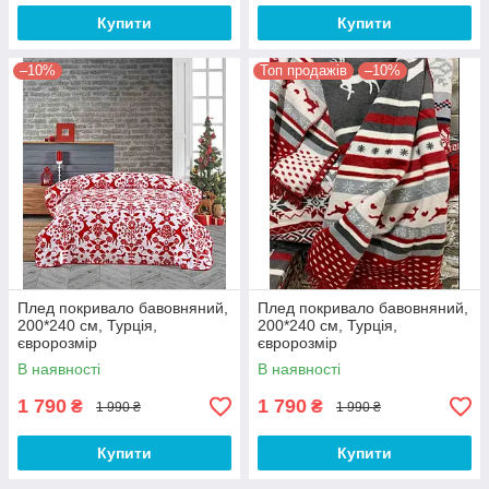
Купити
Купити
–10%
Топ продажів
–10%
Плед покривало бавовняний,
Плед покривало бавовняний,
200*240 см, Турція,
200*240 см, Турція,
євророзмір
євророзмір
В наявності
В наявності
1 790
1 790
₴
₴
1 990 ₴
1 990 ₴
Купити
Купити