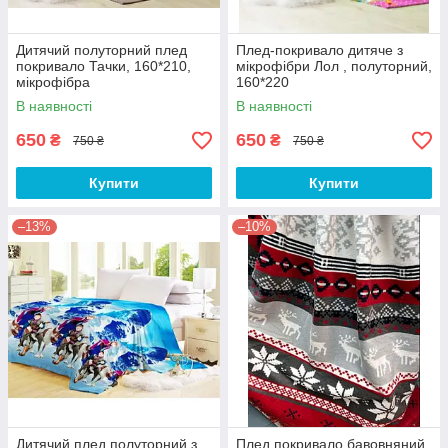
Дитячий полуторний плед
Плед-покривало дитяче з
покривало Тачки, 160*210,
мікрофібри Лол , полуторний,
мікрофібра
160*220
В наявності
В наявності
650
650
₴
₴
750 ₴
750 ₴
Купити
Купити
–13%
–10%
Дитячий плед полуторний з
Плед покривало бавовняний,