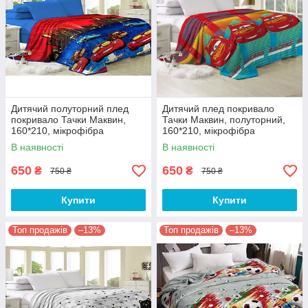
Дитячий полуторний плед
Дитячий плед покривало
покривало Тачки Маквин,
Тачки Маквин, полуторний,
160*210, мікрофібра
160*210, мікрофібра
В наявності
В наявності
650
650
₴
₴
750 ₴
750 ₴
Купити
Купити
Топ продажів
–13%
Топ продажів
–13%