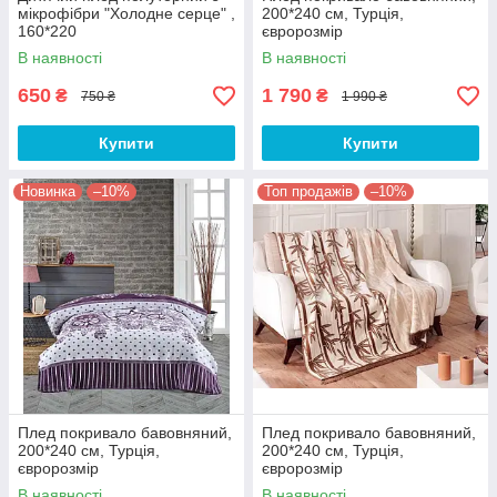
мікрофібри "Холодне серце" ,
200*240 см, Турція,
160*220
євророзмір
В наявності
В наявності
650
1 790
₴
₴
750 ₴
1 990 ₴
Купити
Купити
Новинка
–10%
Топ продажів
–10%
Плед покривало бавовняний,
Плед покривало бавовняний,
200*240 см, Турція,
200*240 см, Турція,
євророзмір
євророзмір
В наявності
В наявності