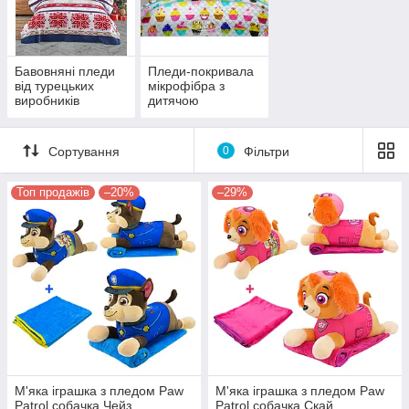
Бавовняні пледи
Пледи-покривала
від турецьких
мікрофібра з
виробників
дитячою
тематикою
Сортування
0
Фільтри
Топ продажів
–20%
–29%
М'яка іграшка з пледом Paw
М'яка іграшка з пледом Paw
Patrol собачка Чейз
Patrol собачка Скай