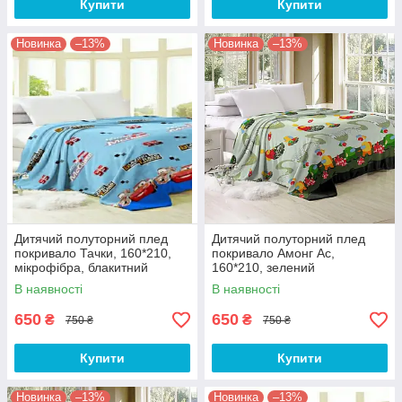
Купити
Купити
Новинка
–13%
Новинка
–13%
Дитячий полуторний плед
Дитячий полуторний плед
покривало Тачки, 160*210,
покривало Амонг Ас,
мікрофібра, блакитний
160*210, зелений
В наявності
В наявності
650
650
₴
₴
750 ₴
750 ₴
Купити
Купити
Новинка
–13%
Новинка
–13%