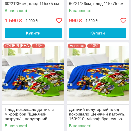
60*21*36см, плед 115х75 см
60*21*36см, плед 115х75 см
В наявності
В наявності
1 590
990
₴
₴
1 990 ₴
1 390 ₴
Купити
Купити
СУПЕРЦЕНА
–13%
Новинка
–13%
Плед-покривало дитяче з
Дитячий полуторний плед
мікрофібри "Щенячий
покривало Щенячий патруль,
патруль" , полуторний,
160*210, мікрофібра, синьо-
160*220
зелений
В наявності
В наявності