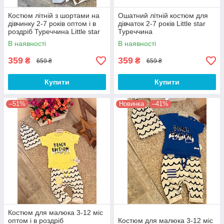
Костюм літній з шортами на
Ошатний літній костюм для
дівчинку 2-7 років оптом і в
дівчаток 2-7 років Little star
роздріб Туреччина Little star
Туреччина
В наявності
В наявності
359
359
₴
₴
659 ₴
659 ₴
Купити
Купити
–51%
Новинка
–41%
Костюм для малюка 3-12 міс
оптом і в роздріб
Костюм для малюка 3-12 міс