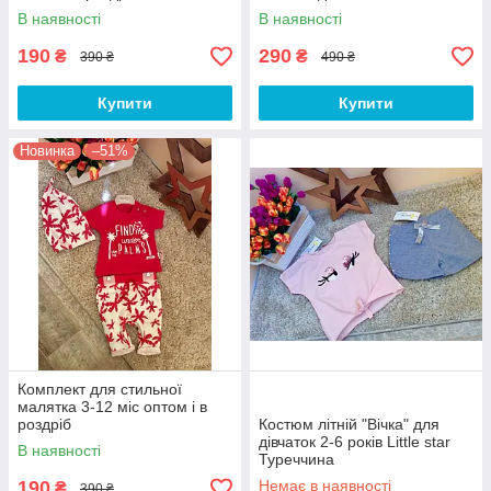
В наявності
В наявності
190
290
₴
₴
390 ₴
490 ₴
Купити
Купити
Новинка
–51%
Комплект для стильної
малятка 3-12 міс оптом і в
роздріб
Костюм літній "Вічка" для
дівчаток 2-6 років Little star
В наявності
Туреччина
190
Немає в наявності
₴
390 ₴