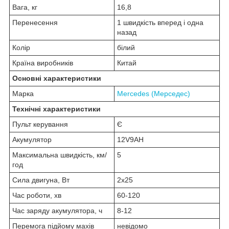
Вага, кг
16,8
Перенесення
1 швидкість вперед і одна
назад
Колір
білий
Країна виробників
Китай
Основні характеристики
Марка
Mercedes (Мерседес)
Технічні характеристики
Пульт керування
Є
Акумулятор
12V9AH
Максимальна швидкість, км/
5
год
Сила двигуна, Вт
2х25
Час роботи, хв
60-120
Час заряду акумулятора, ч
8-12
Перемога підйому махів
невідомо