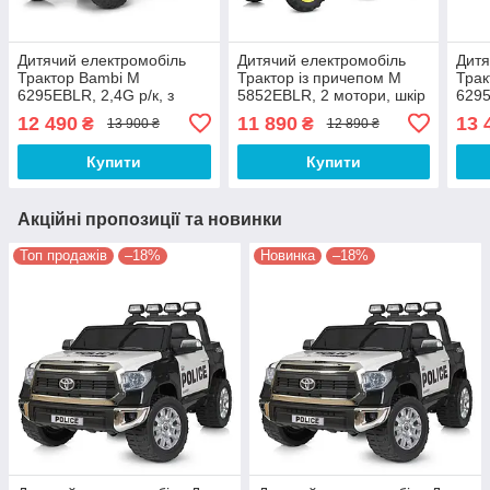
Дитячий електромобіль
Дитячий електромобіль
Дитя
Трактор Bambi M
Трактор із причепом M
Трак
6295EBLR, 2,4G р/к, з
5852EBLR, 2 мотори, шкір
6295
причепом, 2мотори45W,
сидіння, TF, USB, EVA,
прич
12 490
11 890
13 
₴
₴
13 900 ₴
12 890 ₴
1акум12V9AH, EVA, MP3,
зелений
1аку
USB, TF, BLUETOOTH,
USB
Купити
Купити
шкіра
шкір
Акційні пропозиції та новинки
Топ продажів
–18%
Новинка
–18%