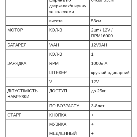
ширина по
64см/ 55см
дзеркалах/ширину
за колесами
висота
53см
МОТОР
КОЛ-В
2шт / 12V /
RPM16000
БАТАРЕЯ
V/AH
12V9AH
КОЛ-В
1
ЗАРЯДКА
RPM
1000mA
ШТЕКЕР
круглий одинарний
V
12V
ДІПУСТІМІСТЬ
ДОСТУП
до 25кг
НАБРУЗКИ
ПО ВОЗРАСТУ
3-8лет
СТАРТ
КНОПКА
+
МУЗИКА
+
МЕДЛЕННЫЙ
+