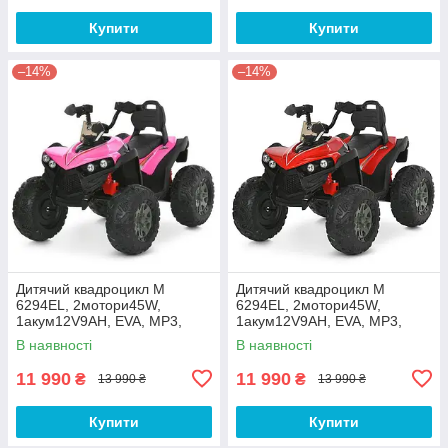
Купити
Купити
–14%
–14%
Дитячий квадроцикл M
Дитячий квадроцикл M
6294EL, 2мотори45W,
6294EL, 2мотори45W,
1акум12V9AH, EVA, MP3,
1акум12V9AH, EVA, MP3,
USB, TF, BLUETOOTH, шкіра,
USB, TF, BLUETOOTH, шкіра,
В наявності
В наявності
музика, світло
музика, світло
11 990
11 990
₴
₴
13 990 ₴
13 990 ₴
Купити
Купити