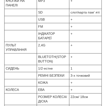
КНОПКИ НА
MP3
+
ПАНЕЛІ
SD
слот/карта пам' яті
USB
+
FM
+
ІНДІКАТОР
+
БАТАРЕЇ
ПУЛЬТ
2,4G
+
УПРАВЛІННЯ
BLUETOTH(STOP
+
BUTTON)
СИДЕНЬ
1/2-естне
1
РЕМНІ БЕЗПЕКИ
3-х точковий
КОЖА
+
КОЛЕСА
ЕВА
+
РОЗМЕР КОЛЕСА/
22см/ 18см
ДІСКА