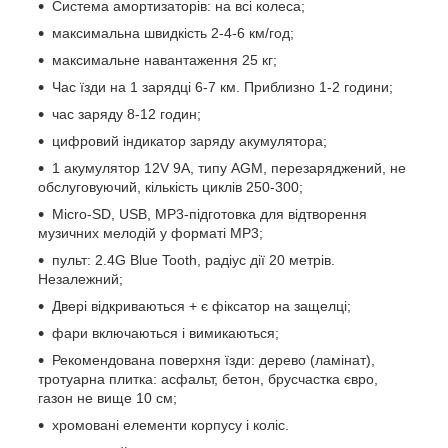
Система амортизаторів: на всі колеса;
максимальна швидкість 2-4-6 км/год;
максимальне навантаження 25 кг;
Час їзди на 1 зарядці 6-7 км. Приблизно 1-2 години;
час заряду 8-12 годин;
цифровий індикатор заряду акумулятора;
1 акумулятор 12V 9A, типу AGM, перезаряджений, не
обслуговуючий, кількість циклів 250-300;
Micro-SD, USB, MP3-підготовка для відтворення
музичних мелодій у форматі MP3;
пульт: 2.4G Blue Tooth, радіус дії 20 метрів.
Незалежний;
Двері відкриваються + є фіксатор на защелці;
фари включаються і вимикаються;
Рекомендована поверхня їзди: дерево (ламінат),
тротуарна плитка: асфальт, бетон, брусчастка євро,
газон не вище 10 см;
хромовані елементи корпусу і коліс.