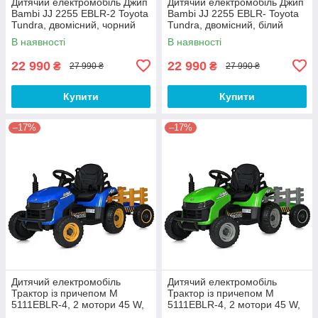
Дитячий електромобіль Джип
Дитячий електромобіль Джип
Bambi JJ 2255 EBLR-2 Toyota
Bambi JJ 2255 EBLR- Toyota
Tundra, двомісний, чорний
Tundra, двомісний, білий
В наявності
В наявності
22 990
22 990
₴
₴
27 990 ₴
27 990 ₴
Купити
Купити
–17%
–17%
Дитячий електромобіль
Дитячий електромобіль
Трактор із причепом M
Трактор із причепом M
5111EBLR-4, 2 мотори 45 W,
5111EBLR-4, 2 мотори 45 W,
MP3, USB, шкір сидіння,
MP3, USB, шкір сидіння,