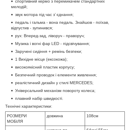
спортивний кермо з перемикачем стандартних
мелодій;
звук мотора під час з’ єднання;
педаль і гальма - вона педаль. Знайшов - поїхав,
відпустив - зупинився;
рух: Вперед-зад, ліворуч - праворуч;
Музика і вогні фар LED - підсвічування;
Заручені сидіння + ремінь безпеки;
1 Вихідне місце (ексокожа);
високоякісний пластик корпусу;
Безпечний проводок і елементи живлення;
реалістичний дизайн у стилі MERCEDES;
Універсальний механізм повороту колеса;
плавний набір швидкості.
Технічні характеристики:
РОЗМЕРИ
довжина
108см
МОБІЛЯ