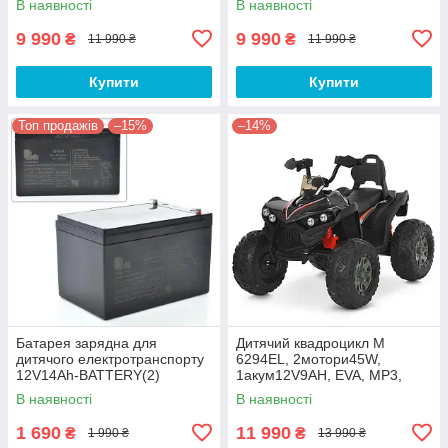
В наявності
В наявності
синій
синій
9 990
9 990
₴
₴
11 990 ₴
11 990 ₴
Купити
Купити
Топ продажів
–15%
–14%
Батарея зарядна для
Дитячий квадроцикл M
дитячого електротранспорту
6294EL, 2мотори45W,
12V14Ah-BATTERY(2)
1акум12V9AH, EVA, MP3,
USB, TF, BLUETOOTH, шкіра,
В наявності
В наявності
музика, світло
1 690
11 990
₴
₴
1 990 ₴
13 990 ₴