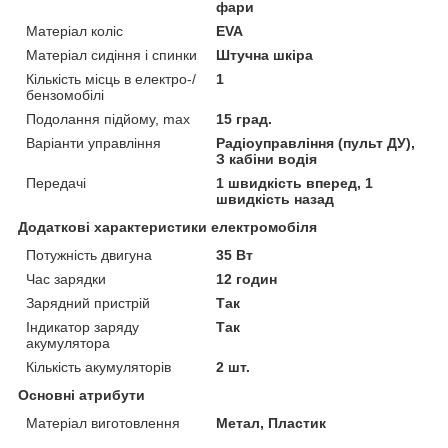
фари
Матеріал коліс
EVA
Матеріал сидіння і спинки
Штучна шкіра
Кількість місць в електро-/
1
бензомобілі
Подолання підйому, max
15 град.
Варіанти управління
Радіоуправління (пульт ДУ),
З кабіни водія
Передачі
1 швидкість вперед, 1
швидкість назад
Додаткові характеристики електромобіля
Потужність двигуна
35 Вт
Час зарядки
12 годин
Зарядний пристрій
Так
Індикатор заряду
Так
акумулятора
Кількість акумуляторів
2 шт.
Основні атрибути
Матеріал виготовлення
Метал, Пластик