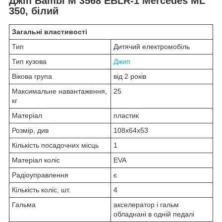
Джіп Bambi M 3568 EBLR-1 Mercedes ML
350, білий
Загальні властивості
Тип
Дитячий електромобіль
Тип кузова
Джип
Вікова група
від 2 років
Максимальне навантаження,
25
кг
Матеріал
пластик
Розмір, див
108х64х53
Кількість посадочних місць
1
Матеріал коліс
EVA
Радіоуправлення
є
Кількість коліс, шт.
4
Гальма
акселератор і гальм
обладнані в одній педалі