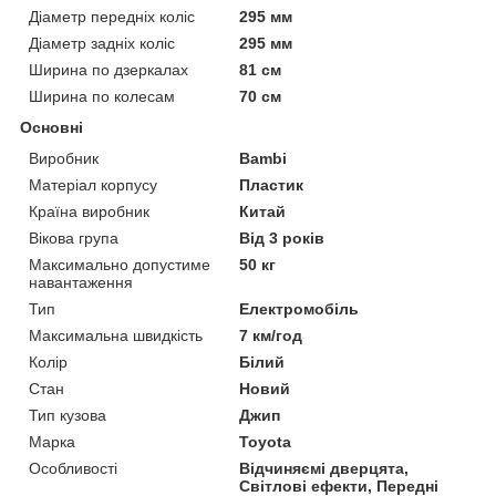
Діаметр передніх коліс
295 мм
Діаметр задніх коліс
295 мм
Ширина по дзеркалах
81 см
Ширина по колесам
70 см
Основні
Виробник
Bambi
Матеріал корпусу
Пластик
Країна виробник
Китай
Вікова група
Від 3 років
Максимально допустиме
50 кг
навантаження
Тип
Електромобіль
Максимальна швидкість
7 км/год
Колір
Білий
Стан
Новий
Тип кузова
Джип
Марка
Toyota
Особливості
Відчиняємі дверцята,
Світлові ефекти, Передні