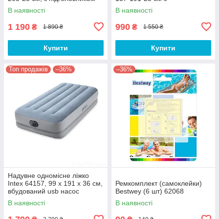
підголовником
В наявності
В наявності
1 190
990
₴
₴
1 890 ₴
1 550 ₴
Купити
Купити
Топ продажів
–36%
–36%
Надувне одномісне ліжко
Intex 64157, 99 х 191 х 36 см,
Ремкомплект (самоклейки)
вбудований usb насос
Bestwey (6 шт) 62068
В наявності
В наявності