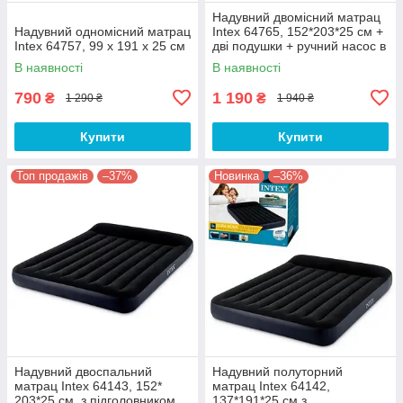
Надувний двомісний матрац
Надувний одномісний матрац
Intex 64765, 152*203*25 см +
Intex 64757, 99 x 191 x 25 см
дві подушки + ручний насос в
подарунок
В наявності
В наявності
790
1 190
₴
₴
1 290 ₴
1 940 ₴
Купити
Купити
Топ продажів
–37%
Новинка
–36%
Надувний двоспальний
Надувний полуторний
матрац Intex 64143, 152*
матрац Intex 64142,
203*25 см, з підголовником
137*191*25 см з