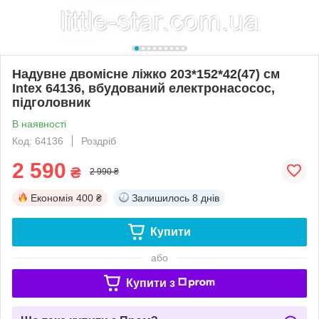
Надувне двомісне ліжко 203*152*42(47) см
Intex 64136, вбудований електронасосос,
підголовник
В наявності
Код: 64136
Роздріб
2 590
₴
2 990 ₴
Економія
400 ₴
Залишилось
8 днів
Купити
або
Купити з