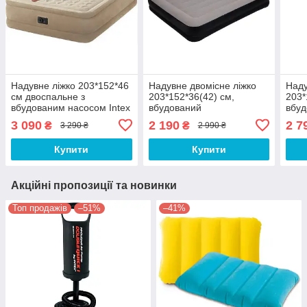
Надувне ліжко 203*152*46
Надувне двомісне ліжко
Наду
см двоспальне з
203*152*36(42) см,
203*
вбудованим насосом Intex
вбудований
вбуд
64458
електронасосос,
Inte
3 090
2 190
2 7
₴
₴
3 290 ₴
2 990 ₴
підголовник, до 300 кг
Купити
Купити
Акційні пропозиції та новинки
Топ продажів
–51%
–41%