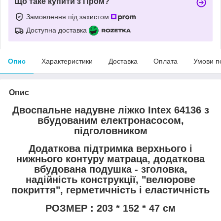
Що таке купити з Пром?
Замовлення під захистом
Доступна доставка
Опис
Характеристики
Доставка
Оплата
Умови п
Опис
Двоспальне надувне ліжко Intex 64136 з
вбудованим електронасосом,
підголовником
Додаткова підтримка верхнього і
нижнього контуру матраца, додаткова
вбудована подушка - зголовка,
надійність конструкції, "велюрове
покриття", герметичність і еластичність
РОЗМЕР : 203 * 152 * 47 см