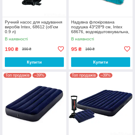
Ручний насос для надування
Надувна флокірована
виробів Intex, 68612 (об'єм
подушка 43*28*9 см, Intex
0.9 л)
68676, водовідштовхувальна,
3 кольори
В наявності
В наявності
190
95
₴
₴
390 ₴
160 ₴
Купити
Купити
Топ продажів
–39%
Топ продажів
–39%