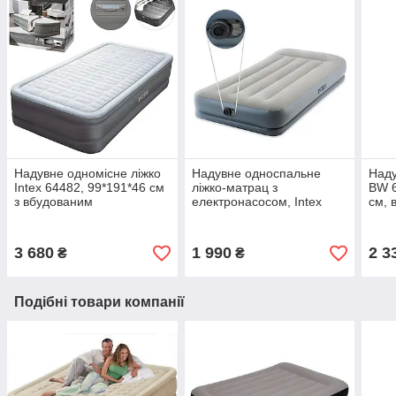
Надувне одномісне ліжко
Надувне односпальне
Наду
Intex 64482, 99*191*46 см
ліжко-матрац з
BW 6
з вбудованим
електронасосом, Intex
см, 
электронасосом, подвійна
64116, 99*191*30 см
підг
повітряна подушка
збер
3 680
1 990
2 3
₴
₴
Подібні товари компанії