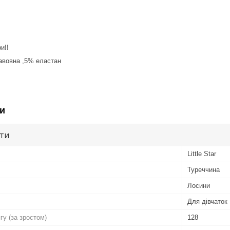
и!!
авовна ,5% еластан
и
ути
Little Star
Туреччина
Лосини
Для дівчаток
гу (за зростом)
128