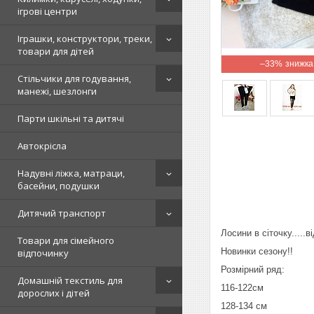
ігрові центри
Іграшки, конструктори, треки,
товари для дітей
–33%
Стільчики для годування,
манежі, шезлонги
Парти шкільні та дитячі
Автокрісла
Надувні ліжка, матраци,
басейни, подушки
Дитячий транспорт
Лосини в сіточку.....в
Товари для сімейного
Новинки сезону!!
відпочинку
Розмірний ряд:
Домашній текстиль для
116-122см
дорослих і дітей
128-134 см