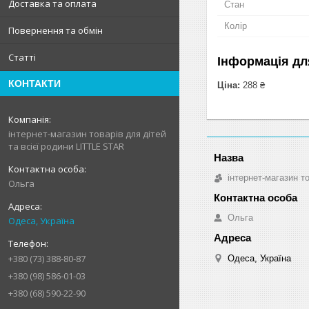
Доставка та оплата
Стан
Колір
Повернення та обмін
Статті
Інформація дл
КОНТАКТИ
Ціна:
288 ₴
інтернет-магазин товарів для дітей
та всієї родини LITTLE STAR
інтернет-магазин т
Ольга
Ольга
Одеса, Україна
+380 (73) 388-80-87
Одеса, Україна
+380 (98) 586-01-03
+380 (68) 590-22-90