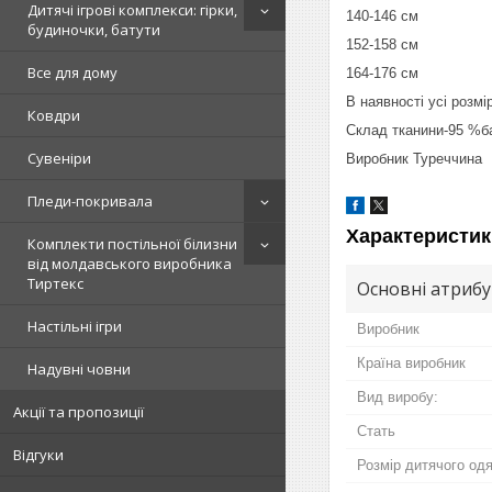
Дитячі ігрові комплекси: гірки,
140-146 см
будиночки, батути
152-158 см
Все для дому
164-176 см
В наявності усі розмір
Ковдри
Склад тканини-95 %б
Сувеніри
Виробник Туреччина
Пледи-покривала
Характеристик
Комплекти постільної білизни
від молдавського виробника
Тиртекс
Основні атриб
Настільні ігри
Виробник
Країна виробник
Надувні човни
Вид виробу:
Акції та пропозиції
Стать
Відгуки
Розмір дитячого одя