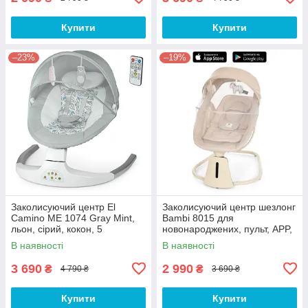
Купити
Купити
–23%
–19%
Заколисуючий центр El
Заколисуючий центр шезлонг
Camino ME 1074 Gray Mint,
Bambi 8015 для
льон, сірий, кокон, 5
новонароджених, пульт, APP,
швидкостей, таймер
USB, таймер, москітна сітка,
В наявності
В наявності
іграшки, бежевий
3 690
2 990
₴
₴
4 790 ₴
3 690 ₴
Купити
Купити