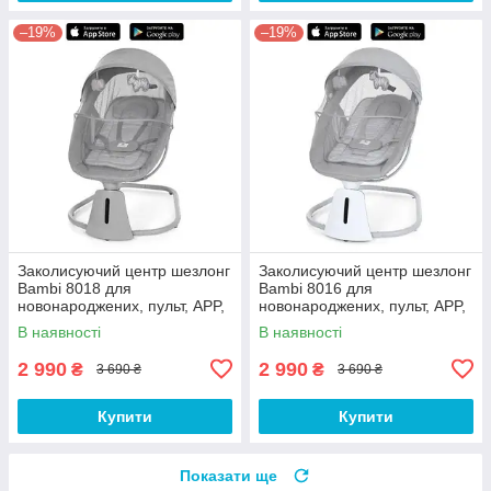
–19%
–19%
Заколисуючий центр шезлонг
Заколисуючий центр шезлонг
Bambi 8018 для
Bambi 8016 для
новонароджених, пульт, APP,
новонароджених, пульт, APP,
USB, таймер, москітна сітка,
USB, таймер, москітна сітка,
В наявності
В наявності
іграшки, сірий
іграшки, сірий
2 990
2 990
₴
₴
3 690 ₴
3 690 ₴
Купити
Купити
Показати ще