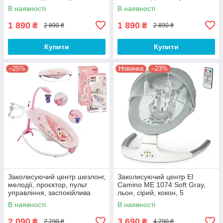
батарейки, сірий
батарейки, сірий
В наявності
В наявності
1 890
1 890
₴
₴
2 890 ₴
2 890 ₴
Купити
Купити
–25%
Новинка
–23%
Заколисуючий центр шезлонг,
Заколисуючий центр El
мелодії, проєктор, пульт
Camino ME 1074 Soft Gray,
управління, заспокійлива
льон, сірий, кокон, 5
вібрація, рожевий
швидкостей, таймер
В наявності
В наявності
2 090
3 690
₴
₴
2 790 ₴
4 790 ₴