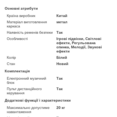
Основні атрибути
Країна виробник
Китай
Матеріал виготовлення
метал
каркаса
Наявність ременів безпеки
Так
Особливості
Ігрові підвіски, Світлові
ефекти, Регульована
спинка, Мелодії, Звукові
ефекти
Колір
Білий
Стан
Новий
Комплектація
Електронний музичний
Так
блок
Пульт дистанційного
Так
керування
Додаткові функції і характеристики
Максимально допустиме
20 кг
навантаження