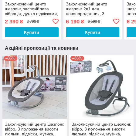
Заколисуючий центр
Заколисуючий центр
Зако
шезлонг, заспокійлива
шезлонг 2в1 для
шезл
вібрація, дуга з підвісками,
новонароджених, 3
ново
на батарейках,
полож.спинки, 360град.,
поло
2 390
6 190
6 2
₴
₴
2 790 ₴
6 590 ₴
регулювання положення,
APP, USB, таймер,
APP,
пискавка
москітна сітка, іграшки,
моск
Купити
Купити
музика
музи
Акційні пропозиції та новинки
–35%
–35%
Заколисуючий центр шезлонг,
Заколисуючий центр шезлонг,
вібро, 3 положення висоти
вібро, 3 положення висоти
люльки, підвіски, музика,
люльки, підвіски, музика,