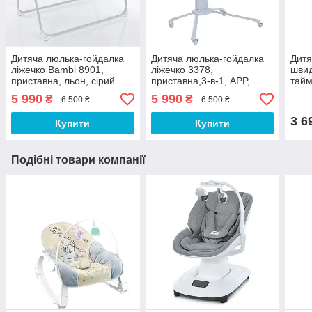
Дитяча люлька-гойдалка
Дитяча люлька-гойдалка
Дитя
ліжечко Bambi 8901,
ліжечко 3378,
швид
приставна, льон, сірий
приставна,3-в-1, APP,
тайм
музика, USB, таймер,
5 990
5 990
₴
₴
6 500 ₴
6 500 ₴
москітн.сітка, сірий
3 6
Купити
Купити
Подібні товари компанії