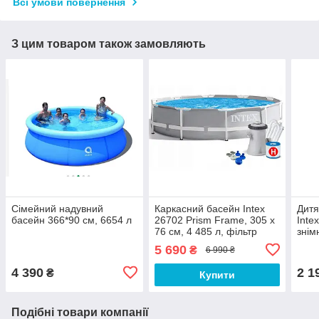
Всі умови повернення
З цим товаром також замовляють
Сімейний надувний
Каркасний басейн Intex
Дитя
басейн 366*90 см, 6654 л
26702 Prism Frame, 305 x
Inte
76 см, 4 485 л, фільтр
знім
насос 1250 л/год
157 
5 690
₴
6 990 ₴
4 390
2 1
₴
Купити
Подібні товари компанії