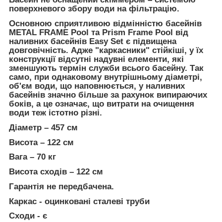
поверхневого збору води на фільтрацію.
Основною сприятливою відмінністю басейнів
METAL FRAME Pool та Prism Frame Pool від
наливних басейнів Easy Set є підвищена
довговічність. Адже "каркасники" стійкіші, у їх
конструкції відсутні надувні елементи, які
зменшують термін служби всього басейну. Так
само, при однаковому внутрішньому діаметрі,
об'єм води, що наповнюється, у наливних
басейнів значно більше за рахунок випираючих
боків, а це означає, що витрати на очищення
води теж істотно різні.
Діаметр – 457 см
Висота – 122 см
Вага – 70 кг
Висота сходів – 122 см
Гарантія не передбачена.
Каркас - оцинковані сталеві труби
Сходи - є