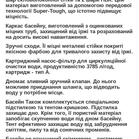
матеріал виготовлений за допомогою передової
технології Super-Tough, що істотно підвищує
міцність.
Каркас басейну, виготовлений з оцинкованих
міцних труб, захищений від іржі та розрахований
на досить високі навантаження.
Зручні сходи. Її міцні металеві стійки покриті
якісною фарбою для тривалого захисту від іржі.
Картриджний насос-фільтр для циркуляційної
очистки води, продуктивністю 3785 л/год,
картридж - тип A.
Дномає зливний зручний клапан. До нього
можливе приєднання шланга, що відводить
воду у потрібне місце.
Басейн Також комплектується спеціальною
підстилкою та тентом-кришкою. Підстилка
захищає дно. Крім того, її пористий матеріал
запобігає скупченню води під дном басейну.
Тент ефективно захищає воду від забруднення
сміттям, пилу та від сонячних променів.
Басейн не оснащений скіммером – системою