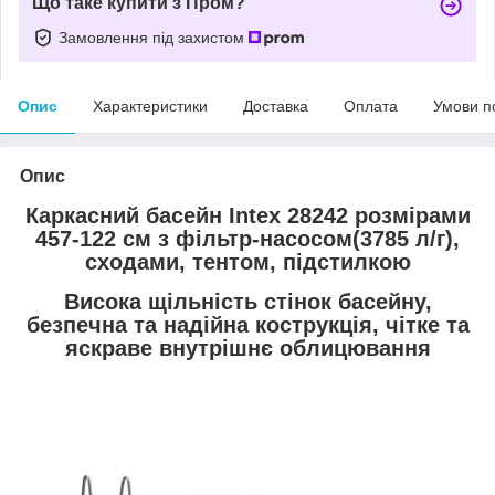
Що таке купити з Пром?
Замовлення під захистом
Опис
Характеристики
Доставка
Оплата
Умови п
Опис
Каркасний басейн Intex 28242 розмірами
457-122 см з фільтр-насосом(3785 л/г),
сходами, тентом, підстилкою
Висока щільність стінок басейну,
безпечна та надійна кострукція, чітке та
яскраве внутрішнє облицювання