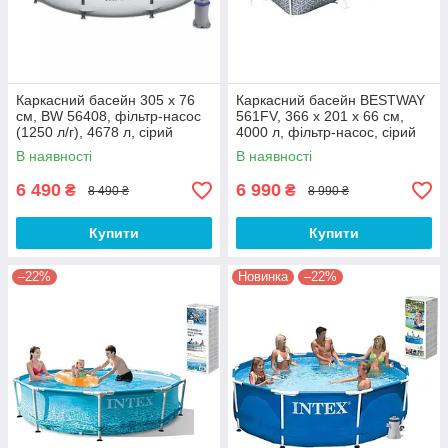
Каркасний басейн 305 х 76
Каркасний басейн BESTWAY
см, BW 56408, фільтр-насос
561FV, 366 х 201 х 66 см,
(1250 л/г), 4678 л, сірий
4000 л, фільтр-насос, сірий
В наявності
В наявності
6 490
6 990
₴
₴
8 490 ₴
8 990 ₴
Купити
Купити
–22%
Новинка
–22%