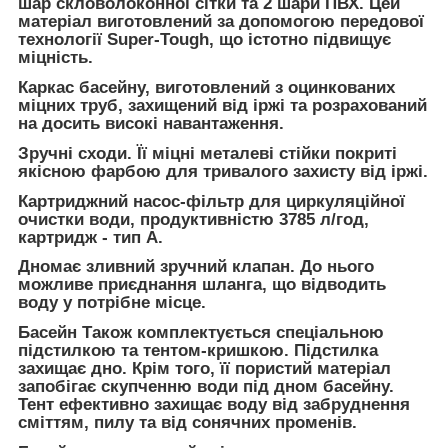
шар скловолоконної сітки та 2 шари ПВХ. Цей
матеріал виготовлений за допомогою передової
технології Super-Tough, що істотно підвищує
міцність.
Каркас басейну, виготовлений з оцинкованих
міцних труб, захищений від іржі та розрахований
на досить високі навантаження.
Зручні сходи. Її міцні металеві стійки покриті
якісною фарбою для тривалого захисту від іржі.
Картриджний насос-фільтр для циркуляційної
очистки води, продуктивністю 3785 л/год,
картридж - тип A.
Дномає зливний зручний клапан. До нього
можливе приєднання шланга, що відводить
воду у потрібне місце.
Басейн Також комплектується спеціальною
підстилкою та тентом-кришкою. Підстилка
захищає дно. Крім того, її пористий матеріал
запобігає скупченню води під дном басейну.
Тент ефективно захищає воду від забруднення
сміттям, пилу та від сонячних променів.