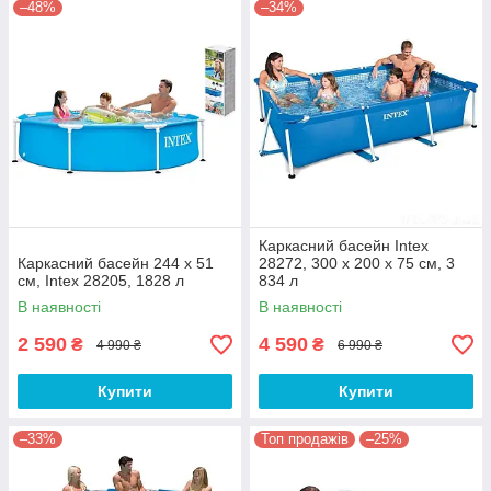
–48%
–34%
Каркасний басейн Intex
Каркасний басейн 244 x 51
28272, 300 х 200 х 75 см, 3
см, Intex 28205, 1828 л
834 л
В наявності
В наявності
2 590
4 590
₴
₴
4 990 ₴
6 990 ₴
Купити
Купити
–33%
Топ продажів
–25%