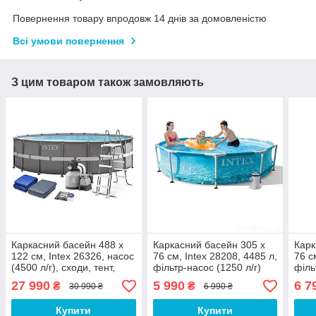
Повернення товару впродовж 14 днів за домовленістю
Всі умови повернення
З цим товаром також замовляють
Каркасний басейн 488 x
Каркасний басейн 305 x
Карк
122 см, Intex 26326, насос
76 см, Intex 28208, 4485 л,
76 с
(4500 л/г), сходи, тент,
фільтр-насос (1250 л/г)
філь
підстилка
27 990
5 990
6 7
₴
₴
30 990 ₴
6 990 ₴
Купити
Купити