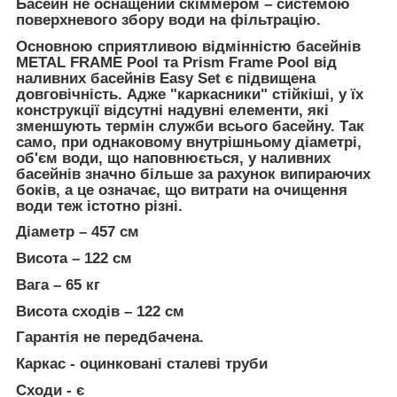
Басейн не оснащений скіммером – системою
поверхневого збору води на фільтрацію.
Основною сприятливою відмінністю басейнів
METAL FRAME Pool та Prism Frame Pool від
наливних басейнів Easy Set є підвищена
довговічність. Адже "каркасники" стійкіші, у їх
конструкції відсутні надувні елементи, які
зменшують термін служби всього басейну. Так
само, при однаковому внутрішньому діаметрі,
об'єм води, що наповнюється, у наливних
басейнів значно більше за рахунок випираючих
боків, а це означає, що витрати на очищення
води теж істотно різні.
Діаметр – 457 см
Висота – 122 см
Вага – 65 кг
Висота сходів – 122 см
Гарантія не передбачена.
Каркас - оцинковані сталеві труби
Сходи - є