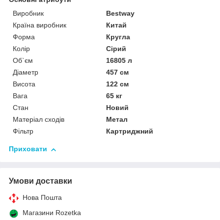
Виробник
Bestway
Країна виробник
Китай
Форма
Кругла
Колір
Сірий
Об`єм
16805 л
Діаметр
457 см
Висота
122 см
Вага
65 кг
Стан
Новий
Матеріал сходів
Метал
Фільтр
Картриджний
Приховати
Умови доставки
Нова Пошта
Магазини Rozetka