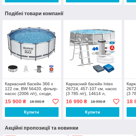
Подібні товари компанії
Каркасний басейн 366 х
Каркасний басейн Intex
Карк
122 см, BW 56420, фільтр-
26724, 457-107 см, насос
2672
насос (2006 л/г), сходи,
(3 785 л/г), 14614 л,
(3 7
тент, 10250 л, сірий
сходи, тент, підстилка
сход
15 900
16 990
18 
₴
₴
18 900 ₴
18 990 ₴
Купити
Купити
Акційні пропозиції та новинки