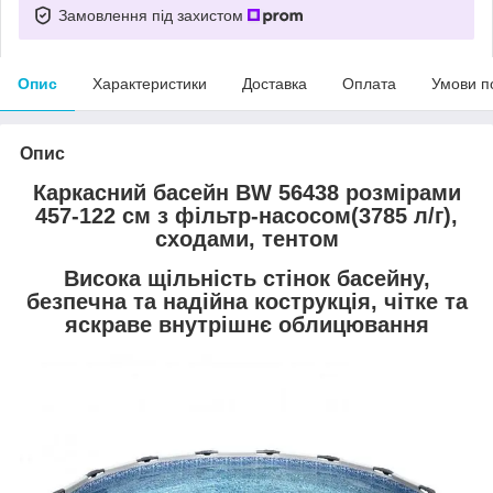
Замовлення під захистом
Опис
Характеристики
Доставка
Оплата
Умови п
Опис
Каркасний басейн BW 56438 розмірами
457-122 см з фільтр-насосом(3785 л/г),
сходами, тентом
Висока щільність стінок басейну,
безпечна та надійна кострукція, чітке та
яскраве внутрішнє облицювання