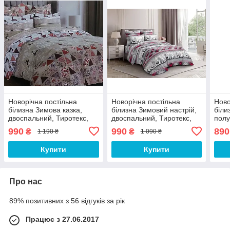
Новорічна постільна
Новорічна постільна
Ново
білизна Зимова казка,
білизна Зимовий настрій,
біли
двоспальний, Тиротекс,
двоспальний, Тиротекс,
полу
100% бавовна
100% бавовна
100
990
990
890
₴
₴
1 190 ₴
1 090 ₴
Купити
Купити
Про нас
89% позитивних з 56 відгуків за рік
Працює з 27.06.2017