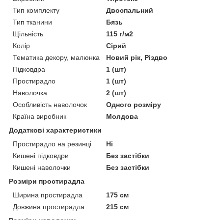
Тип комплекту
Двоспальний
Тип тканини
Бязь
Щільність
115 г/м2
Колір
Сірий
Тематика декору, малюнка
Новий рік, Різдво
Підковдра
1 (шт)
Простирадло
1 (шт)
Наволочка
2 (шт)
Особливість наволочок
Одного розміру
Країна виробник
Молдова
Додаткові характеристики
Простирадло на резинці
Ні
Кишені підковдри
Без застібки
Кишені наволочки
Без застібки
Розміри простирадла
Ширина простирадла
175 см
Довжина простирадла
215 см