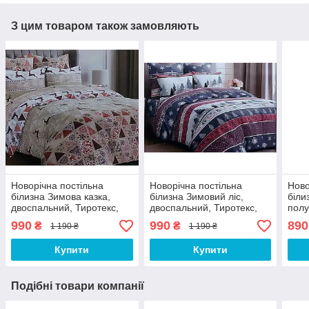
З цим товаром також замовляють
Новорічна постільна
Новорічна постільна
Ново
білизна Зимова казка,
білизна Зимовий ліс,
біли
двоспальний, Тиротекс,
двоспальний, Тиротекс,
полу
100% бавовна
100% бавовна
100
990
990
890
₴
₴
1 190 ₴
1 190 ₴
Купити
Купити
Подібні товари компанії