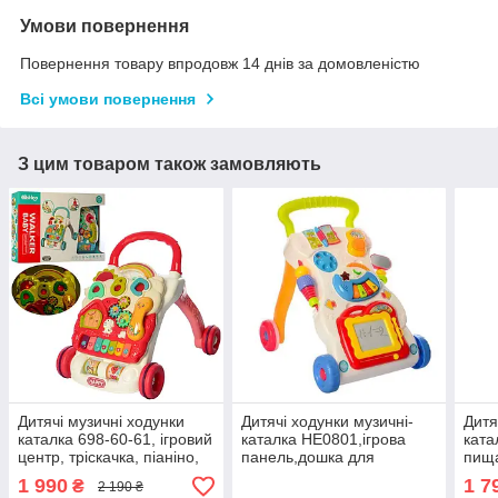
Умови повернення
Повернення товару впродовж 14 днів за домовленістю
Всі умови повернення
З цим товаром також замовляють
Дитячі музичні ходунки
Дитячі ходунки музичні-
Дитя
каталка 698-60-61, ігровий
каталка HE0801,ігрова
ката
центр, тріскачка, піаніно,
панель,дошка для
пища
світло, червоний
малювання
кубик
1 990
1 7
₴
2 190 ₴
бірю