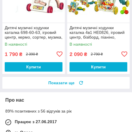
Дитячі музичні ходунки
Дитячі музичні ходунки
каталка 698-60-63, ігровий
каталка 4в1 HE0826, ігровий
центр, кермо, сортер, музика,
центр, бізіборд, піаніно,
світло, червоний
самокат, толокар, блакитний
В наявності
В наявності
1 790
2 090
₴
₴
2 390 ₴
2 790 ₴
Купити
Купити
Показати ще
Про нас
89% позитивних з 56 відгуків за рік
Працює з 27.06.2017