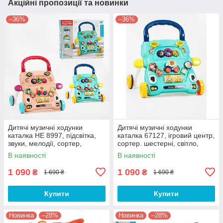
Акційні пропозиції та новинки
–36%
–36%
Дитячі музичні ходунки
Дитячі музичні ходунки
каталка НЕ 8997, підсвітка,
каталка 67127, ігровий центр,
звуки, мелодії, сортер,
сортер. шестерні, світло,
шестерні, клаксон
пісні,казки, бірюзовий
В наявності
В наявності
1 090
1 090
₴
₴
1 690 ₴
1 690 ₴
Купити
Купити
Новинка
–28%
Новинка
–28%