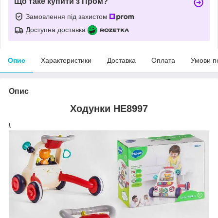
Що таке купити з Пром?
Замовлення під захистом
Доступна доставка
Опис
Характеристики
Доставка
Оплата
Умови п
Опис
Ходунки HE8997
\