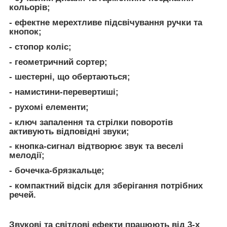
кольорів;
- ефектне мерехтливе підсвічування ручки та
кнопок;
- стопор коліс;
- геометричний сортер;
- шестерні, що обертаються;
- намистини-перевертиші;
- рухомі елементи;
- ключ запалення та стрілки поворотів
активують відповідні звуки;
- кнопка-сигнал відтворює звук та веселі
мелодії;
- бочечка-брязкальце;
- компактний відсік для зберігання потрібних
речей.
Звукові та світлові ефекти працюють від 3-х