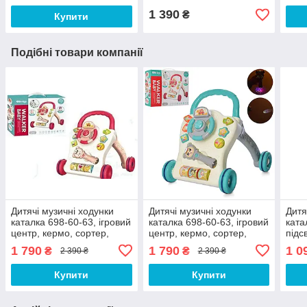
1 390
₴
Купити
Подібні товари компанії
Дитячі музичні ходунки
Дитячі музичні ходунки
Дитя
каталка 698-60-63, ігровий
каталка 698-60-63, ігровий
ката
центр, кермо, сортер,
центр, кермо, сортер,
підсв
музика, світло, червоний
музика, світло, бірюзовий
сорт
1 790
1 790
1 0
₴
₴
2 390 ₴
2 390 ₴
Купити
Купити