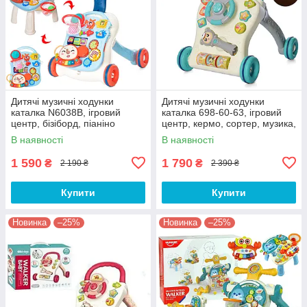
Дитячі музичні ходунки
Дитячі музичні ходунки
каталка N6038В, ігровий
каталка 698-60-63, ігровий
центр, бізіборд, піаніно
центр, кермо, сортер, музика,
світло, бірюзовий
В наявності
В наявності
1 590
1 790
₴
₴
2 190 ₴
2 390 ₴
Купити
Купити
Новинка
–25%
Новинка
–25%