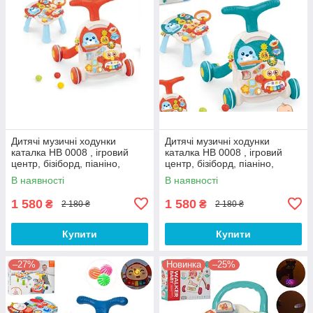
Дитячі музичні ходунки
Дитячі музичні ходунки
каталка HB 0008 , ігровий
каталка HB 0008 , ігровий
центр, бізіборд, піаніно,
центр, бізіборд, піаніно,
червоний
блакитний
В наявності
В наявності
1 580
1 580
₴
₴
2 180 ₴
2 180 ₴
Купити
Купити
–27%
Новинка
–25%