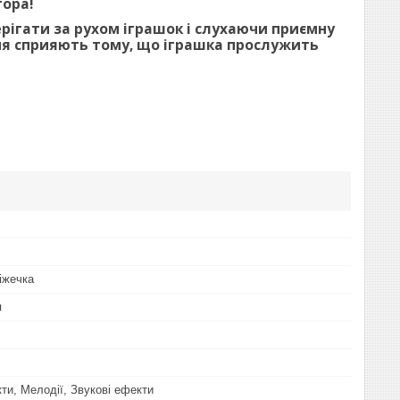
тора!
рігати за рухом іграшок і слухаючи приємну
ення сприяють тому, що іграшка прослужить
іжечка
я
ти, Мелодії, Звукові ефекти