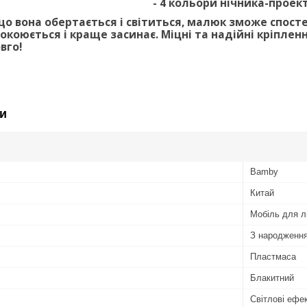
- 4 кольори нічника-проек
що вона обертається і світиться, малюк зможе спосте
покоюється і краще засинає. Міцні та надійні кріпл
вго!
и
Bamby
Китай
Мобіль для л
З народженн
Пластмаса
Блакитний
Світлові ефек