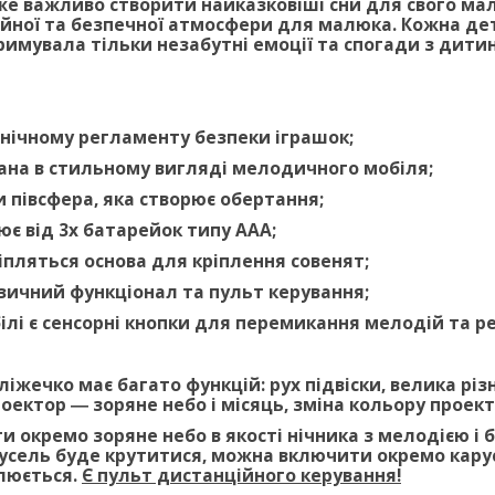
же важливо створити найказковіші сни для свого ма
ійної та безпечної атмосфери для малюка. Кожна де
имувала тільки незабутні емоції та спогади з дити
ехнічному регламенту безпеки іграшок;
нана в стильному вигляді мелодичного мобіля;
и півсфера, яка створює обертання;
ює від 3х батарейок типу ААА;
ріпляться основа для кріплення совенят;
узичний функціонал та пульт керування;
ілі є сенсорні кнопки для перемикання мелодій та р
ліжечко має багато функцій: рух підвіски, велика різ
роектор ― зоряне небо і місяць, зміна кольору проект
 окремо зоряне небо в якості нічника з мелодією і б
усель буде крутитися, можна включити окремо карусе
люється.
Є пульт дистанційного керування!