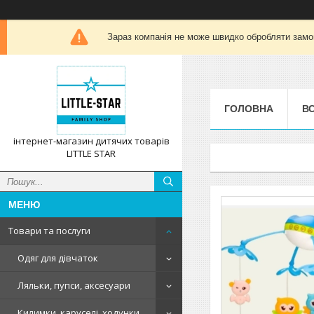
Зараз компанія не може швидко обробляти замов
ГОЛОВНА
ВС
інтернет-магазин дитячих товарів
LITTLE STAR
Товари та послуги
Одяг для дівчаток
Ляльки, пупси, аксесуари
Килимки, каруселі, ходунки,