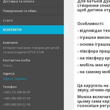
Для батьків ду
Доставка та оплата
створення спок
щоб дитина отр
Повернення та обмін
Статті
Особливості:
- відповідає т
КОНТАКТИ
- іграшка вико
- основа іграшк
інтернет-магазин товарів для дітей
- півсфера прац
та всієї родини LITTLE STAR
- на півсферу к
- мобіль має м
Ольга
- на самому моб
Одеса, Україна
Ця карусель на 
звуку, нічник-п
+380 (73) 388-80-87
Можна включити
+380 (98) 586-01-03
цьому сама кар
+380 (68) 590-22-90
голосніше регу