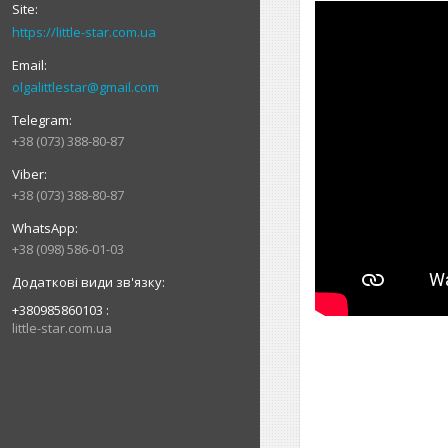
https://little-star.com.ua
olgalittlestar@gmail.com
+38 (073) 388-80-87
+38 (073) 388-80-87
+38 (098) 586-01-03
+380985860103
little-star.com.ua