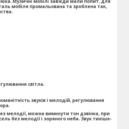
люка. Музичні мобілі завжди мали попит, для
таль мобіля промальована та зроблена так,
нства.
егулювання світла.
номанітність звуків і мелодій, регулювання
ора.
ез мелодії, можна вимкнути тон дзвінка, при
ль без мелодії і зоряного неба. Звук тихіше-