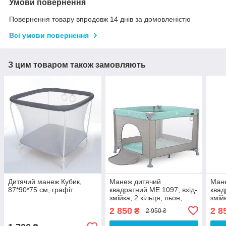
Умови повернення
Повернення товару впродовж 14 днів за домовленістю
Всі умови повернення
З цим товаром також замовляють
Дитячий манеж Кубик,
Манеж дитячий
Ман
87*90*75 см, графіт
квадратний МЕ 1097, вхід-
квад
змійка, 2 кільця, льон,
змій
сіро-бірюзовий
сіри
2 850
2 8
₴
2 950 ₴