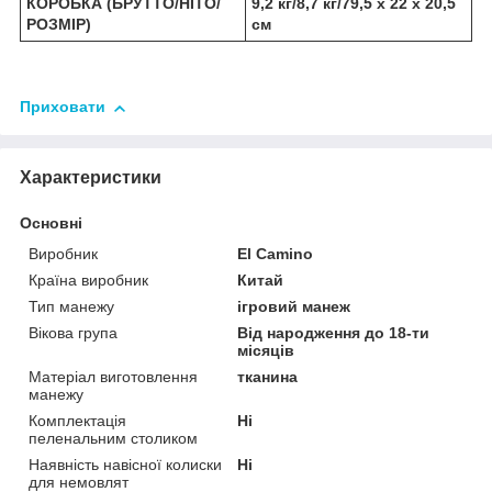
КОРОБКА (БРУТТО/НІТО/
9,2 кг/8,7 кг/79,5 х 22 х 20,5
РОЗМІР)
см
Приховати
Характеристики
Основні
Виробник
El Camino
Країна виробник
Китай
Тип манежу
ігровий манеж
Вікова група
Від народження до 18-ти
місяців
Матеріал виготовлення
тканина
манежу
Комплектація
Ні
пеленальним столиком
Наявність навісної колиски
Ні
для немовлят