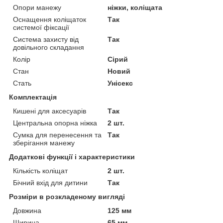
Опори манежу
ніжки, коліщата
Оснащення коліщаток
Так
системої фіксації
Система захисту від
Так
довільного складання
Колір
Сірий
Стан
Новий
Стать
Унісекс
Комплектація
Кишені для аксесуарів
Так
Центральна опорна ніжка
2 шт.
Сумка для перенесення та
Так
зберігання манежу
Додаткові функції і характеристики
Кількість коліщат
2 шт.
Бічний вхід для дитини
Так
Розміри в розкладеному вигляді
Довжина
125 мм
Ширина
65 мм