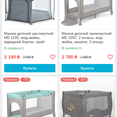
Манеж дитячий шестикутний
Манеж дитячий прямокутний
МЕ 1195, вхід-змійка,
ME 1097, 2 колеса, вхід-
відкидний бортик, сірий
змійка, кишеня, 2 кільця,
льон, сірій
В наявності
В наявності
2 190
2 780
₴
₴
2 990 ₴
2 980 ₴
Купити
Купити
Новинка
–7%
Новинка
–6%