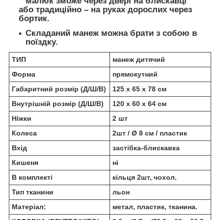
малюк зможе через двері на блискавці
або традиційно – на руках дорослих через
бортик.
Складаний манеж можна брати з собою в
поїздку.
ТИП
манеж дитячий
Форма
прямокутний
Габаритний розмір (Д/Ш/В)
125 х 65 х 78 см
Внутрішній розмір (Д/Ш/В)
120 х 60 х 64 см
Ніжки
2 шт
Колеса
2шт / Ø 8 см / пластик
Вхід
застібка-блискавка
Кишеня
ні
В комплекті
кільця 2шт, чохол.
Тип тканини
льон
Матеріал:
метал, пластик, тканина.