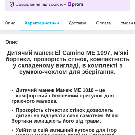
Замовлення під захистом
Опис
Характеристики
Доставка
Оплата
Умови 
Опис
Дитячий манеж El Camino ME 1097, м'які
бортики, прозорість стінок, компактність
у складеному вигляді, в комплекті з
сумкою-чохлом для зберігання.
Дитячий манеж Манеж ME 1016 – це
комфортний і безпечний притулок для
граючого малюка.
Прозорість сітчастих стінок дозволять
дитині не відчувати себе самотнім. М'які
бортики захищають його від травм.
Увійти в свій затишний куточок для ігор