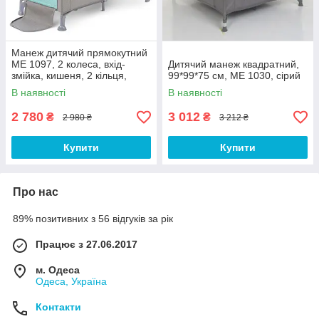
Манеж дитячий прямокутний
ME 1097, 2 колеса, вхід-
Дитячий манеж квадратний,
змійка, кишеня, 2 кільця,
99*99*75 см, ME 1030, сірий
льон, сіро-бірюзовий
В наявності
В наявності
2 780
3 012
₴
₴
2 980 ₴
3 212 ₴
Купити
Купити
Про нас
89% позитивних з 56 відгуків за рік
Працює з 27.06.2017
м. Одеса
Одеса, Україна
Контакти