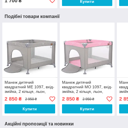
1 700
₴
Купити
Подібні товари компанії
Манеж дитячий
Манеж дитячий
Ман
квадратний МЕ 1097, вхід-
квадратний МО 1097, вхід-
квад
змійка, 2 кільця, льон,
змійка, 2 кільця, льон,
змій
сірий
сіро-рожевий
сіро
2 850
2 850
2 8
₴
₴
2 950 ₴
2 950 ₴
Купити
Купити
Акційні пропозиції та новинки