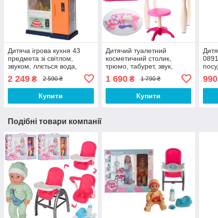
Дитяча ігрова кухня 43
Дитячий туалетний
Дитя
предмета зі світлом,
косметичний столик,
0891
звуком, ллється вода,
трюмо, табурет, звук,
посу
морожениця, висота 76 см
світло, фен, прикраси,
світ
2 249
1 690
990
₴
₴
2 590 ₴
1 790 ₴
рожевий
Купити
Купити
Подібні товари компанії