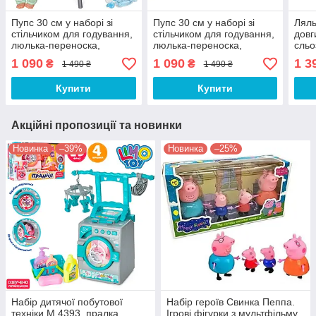
Пупс 30 см у наборі зі
Пупс 30 см у наборі зі
Ляль
стільчиком для годування,
стільчиком для годування,
довг
люлька-переноска,
люлька-переноска,
сльо
горщик, пляшечка
горщик, пляшечка
шарн
1 090
1 090
1 3
₴
₴
1 490 ₴
1 490 ₴
аксе
горщ
Купити
Купити
Акційні пропозиції та новинки
Новинка
–39%
Новинка
–25%
Набір дитячої побутової
Набір героїв Свинка Пеппа.
техніки M 4393, пралка,
Ігрові фігурки з мультфільму