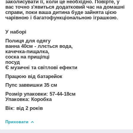
заколисувати її, коли це необхідно. Повірте, у
вас точно з'явиться додатковий час на домашні
справи, поки ваша дитина буде зайнята цією
чарівною і багатофункціональною іграшкою.
У наборі
Полиця для одягу
ванна 40см - ллється вода,
качечка-пищалка,
соска на прищіпці
посуд
Є музичні та світлові ефекти
Працюю від батарейок
Пупс заввишки 35 см
Розмір упаковки: 57-44-18см
Упаковка: Коробка
Вік: від 2 років
Приховати