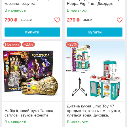
корзина, озвучка
Peppa Pig, 4 шт. Джордж,
Тато Свин, Мама Свинка
В наявності
В наявності
790
270
₴
₴
1 290 ₴
360 ₴
Купити
Купити
Новинка
–23%
–23%
Дитяча кухня Limo Toy 47
Набір ігровий рука Таноса,
предметів, зі світлом, звуком,
світлові, звукові ефекти
ллється вода, духовка,
висота 72 см
В наявності
В наявності