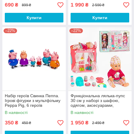
690
1 990
₴
₴
899 ₴
2 590 ₴
Купити
Купити
–22%
–22%
Набір героїв Свинка Пеппа.
Функціональна лялька-пупс
Ігрові фігурки з мультфільму
30 см у наборі з шафою,
Peppa Pig, 6 героїв
одягом, аксесуарами,
музика, підсвічування, посуд
В наявності
В наявності
350
1 950
₴
₴
450 ₴
2 490 ₴