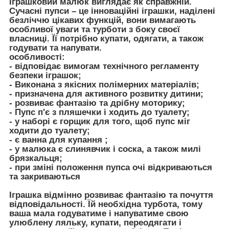
Іграшковий малюк виглядає як справжній.
Сучасні пупси – це інноваційні іграшки, наділені
безліччю цікавих функцій, вони вимагають
особливої ​​уваги та турботи з боку своєї
власниці. Її потрібно купати, одягати, а також
годувати та напувати.
особливості:
- відповідає вимогам технічного регламенту
безпеки іграшок;
- Виконана з якісних полімерних матеріалів;
- призначена для активного розвитку дитини;
- розвиває фантазію та дрібну моторику;
- Пупс п'є з пляшечки і ходить до туалету;
- у наборі є горщик для того, щоб пупс міг
ходити до туалету;
- є ванна для купання ;
- у малюка є слинявчик і соска, а також милі
брязкальця;
- при зміні положення пупса очі відкриваються
та закриваються
Іграшка відмінно розвиває фантазію та почуття
відповідальності. Їй необхідна турбота, тому
ваша мала годуватиме і напуватиме свою
улюблену ляльку, купати, переодягати і