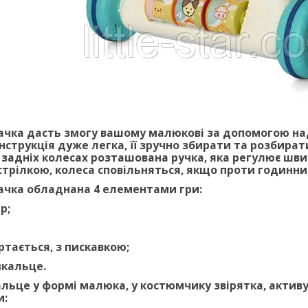
чка дасть змогу вашому малюкові за допомогою наді
онструкція дуже легка, її зручно збирати та розбир
 задніх колесах розташована ручка, яка регулює шви
трілкою, колеса сповільняться, якщо проти годинни
чка обладнана 4 елементами гри:
р;
ртається, з пискавкою;
зкальце.
ьце у формі малюка, у костюмчику звірятка, активує
и: