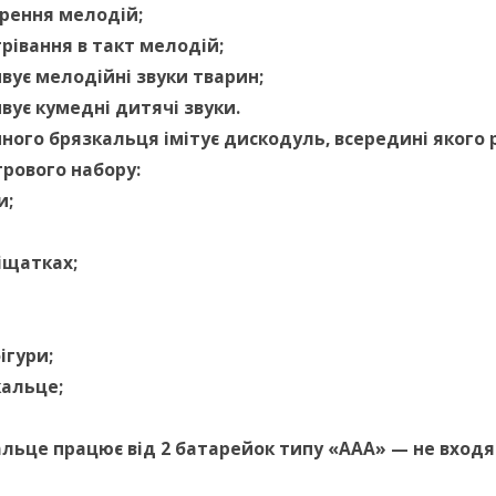
рення мелодій;
рівання в такт мелодій;
вує мелодійні звуки тварин;
вує кумедні дитячі звуки.
чного брязкальця імітує дискодуль, всередині якого
грового набору:
и;
ліщатках;
ігури;
кальце;
льце працює від 2 батарейок типу «ААА» — не входя