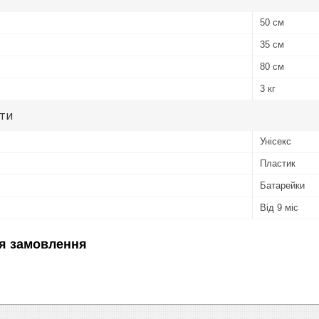
50 см
35 см
80 см
3 кг
ути
Унісекс
Пластик
Батарейки
Від 9 міс
я замовлення