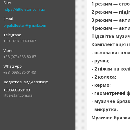
1 режим — ство
https://little-star.com.ua
2 режим — підіг
3 режим — акти
olgalittlestar@gmail.com
4 режим — акти
Підсвітка музи
+38 (073) 388-80-87
Комплектація і
- основа каталк
+38 (073) 388-80-87
- ручка;
- 2 ніжки на ко
+38 (098) 586-01-03
- 2 колеса;
- кермо;
+380985860103
- геометричні ф
little-star.com.ua
- музичне бряз
- викрутка.
Музичне брязка