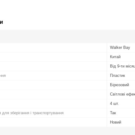
и
Walker Bay
Китай
Від 9-ти міся
ння
Пластик
Бірюзовий
Світлові ефек
4 шт.
 для зберігання і транспортування
Так
Новий