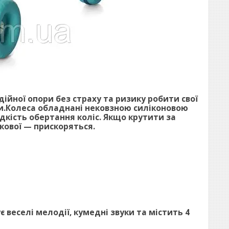
йної опори без страху та ризику робити свої
ати.Колеса обладнані нековзною силіконовою
дкість обертання коліс. Якщо крутити за
кової — прискоряться.
 веселі мелодії, кумедні звуки та містить 4