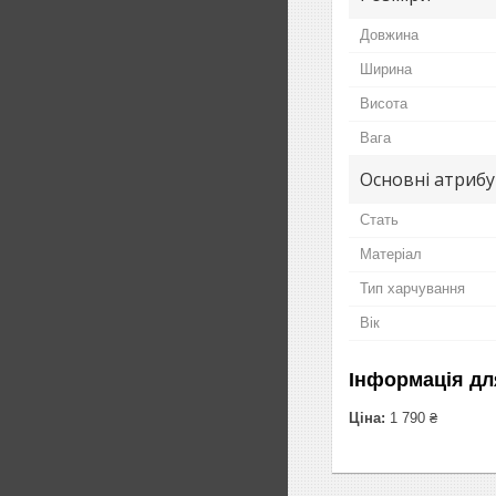
Довжина
Ширина
Висота
Вага
Основні атриб
Стать
Матеріал
Тип харчування
Вік
Інформація дл
Ціна:
1 790 ₴