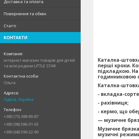
Доставка та оплата
Повернення та обмін
Статті
КОНТАКТИ
Каталка-штовха
інтернет-магазин товарів для дітей
перші кроки. К
та всієї родини LITTLE STAR
підкладкою. На
годинниковою с
Ольга
Каталка-штовха
- вкладка-сорте
Одеса, Україна
- рахівниця;
- кермо, що обе
+380 (73) 388-80-87
— музичне бря
+380 (98) 586-01-03
Музичне брязкал
+380 (68) 590-22-90
музичні режим