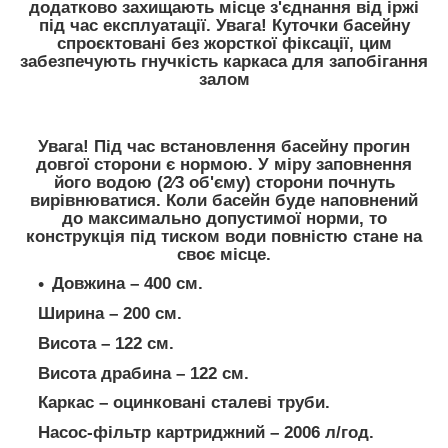
додатково захищають місце з'єднання від іржі
під час експлуатації. Увага! Куточки басейну
спроєктовані без жорсткої фіксації, цим
забезпечують гнучкість каркаса для запобігання
залом
Увага! Під час встановлення басейну прогин
довгої сторони є нормою. У міру заповнення
його водою (2⁄3 об'єму) сторони почнуть
вирівнюватися. Коли басейн буде наповнений
до максимально допустимої норми, то
конструкція під тиском води повністю стане на
своє місце.
Довжина – 400 см.
Ширина – 200 см.
Висота – 122 см.
Висота драбина – 122 см.
Каркас – оцинковані сталеві труби.
Насос-фільтр картриджний – 2006 л/год.