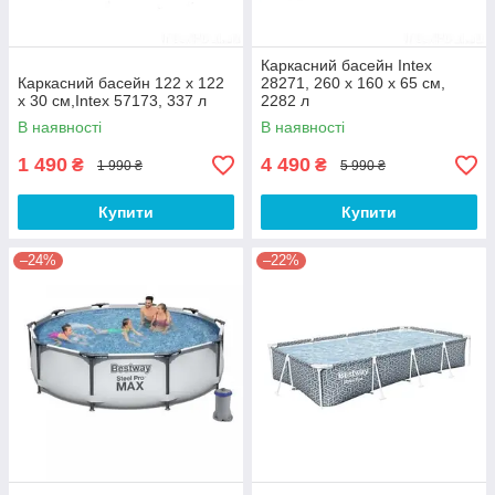
Каркасний басейн Intex
Каркасний басейн 122 х 122
28271, 260 х 160 х 65 см,
х 30 см,Intex 57173, 337 л
2282 л
В наявності
В наявності
1 490
4 490
₴
₴
1 990 ₴
5 990 ₴
Купити
Купити
–24%
–22%