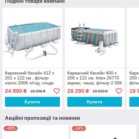
Подібні товари компанії
Каркасний басейн 412 x
Каркасний басейн 400 x
Карк
201 x 122 см , фільтр-
200 x 122 см, Intex 26770
200 
насос 2006 л/год, сходи
каркас, чаша, фільтр 2 006
філь
л/год, драбина, тент,
сход
24 990
28 290
19 
₴
₴
26 990 ₴
29 990 ₴
підстилка
Купити
Купити
Акційні пропозиції та новинки
–48%
–34%