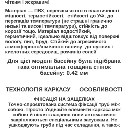
чітким і яскравим!
Матеріал — ПВХ, переваги якого в еластичності,
міцності, термостійкості, стійкості до УФ, до
перепадів температури (не страшні гранично
низькі та високі температури), стійкість до
корозії тощо. Матеріал водостійкий,
герметичний, ідеально відштовхує від поверхні
вологу, пил, бруд. Стійкий до агресивного
атмосферного/хімічного впливу: до лужних і
кислотних середовищ, розчинів солей
Для цієї моделі басейну була підібрана
така оптимальна товщина стінок
басейну: 0.42 мм
ТЕХНОЛОГІЯ КАРКАСУ — ОСОБЛИВОСТІ
ФІКСАЦІЯ НА ЗАЩЕЛКАХ
Точно-спроєктована система фіксації труб між
собою. Просто з'єднайте елементи каркаса між
собою й після клацання вони автоматично
закріплюються спеціальними засувками. Не
ушкоджують труби під час складання, а також