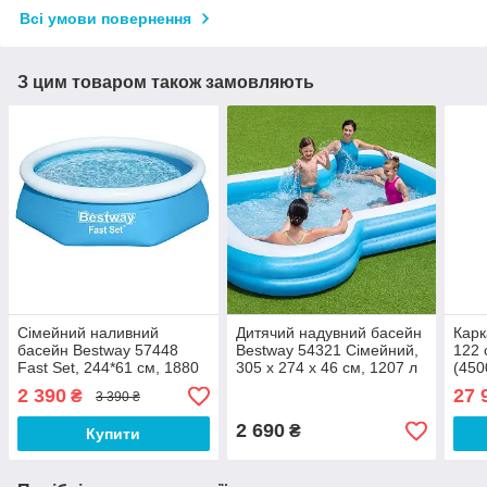
Всі умови повернення
З цим товаром також замовляють
Сімейний наливний
Дитячий надувний басейн
Карк
басейн Bestway 57448
Bestway 54321 Сімейний,
122 
Fast Set, 244*61 см, 1880
305 х 274 х 46 см, 1207 л
(4500
л
підс
2 390
27 
₴
3 390 ₴
2 690
₴
Купити