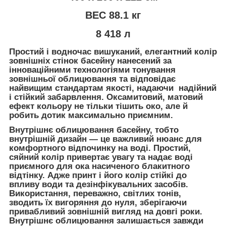
ВЕС 88.1 кг
8 418 л
Простий і водночас вишуканий, елегантний колір
зовнішніх стінок басейну нанесений за
інноваційними технологіями тонування
зовнішньої облицювання та відповідає
найвищим стандартам якості, надаючи надійний
і стійкий забарвлення. Оксамитовий, матовий
ефект кольору не тільки тішить око, але й
робить дотик максимально приємним.
Внутрішнє облицювання басейну, тобто
внутрішній дизайн — це важливий нюанс для
комфортного відпочинку на воді. Простий,
сяйний колір привертає увагу та надає воді
приємного для ока насиченого блакитного
відтінку. Адже принт і його колір стійкі до
впливу води та дезінфікувальних засобів.
Використання, переважно, світлих тонів,
зводить їх вигоряння до нуля, зберігаючи
привабливий зовнішній вигляд на довгі роки.
Внутрішнє облицювання залишається завжди