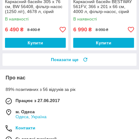
Каркасний басейн 305 х 76
Каркасний басейн BESTWAY
см, BW 56408, фільтр-насос
561FV, 366 х 201 х 66 см,
(1250 л/г), 4678 л, сірий
4000 л, фільтр-насос, сірий
В наявності
В наявності
6 490
6 990
₴
₴
8 490 ₴
8 990 ₴
Купити
Купити
Показати ще
Про нас
89% позитивних з 56 відгуків за рік
Працює з 27.06.2017
м. Одеса
Одеса, Україна
Контакти