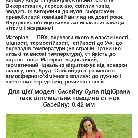
впливу води та дезінфікувальних засобів.
Використання, переважно, світлих тонів,
зводить їх вигоряння до нуля, зберігаючи
привабливий зовнішній вигляд на довгі роки.
Внутрішнє облицювання залишається завжди
чітким і яскравим!
Матеріал — ПВХ, переваги якого в еластичності,
міцності, термостійкості, стійкості до УФ, до
перепадів температури (не страшні гранично
низькі та високі температури), стійкість до
корозії тощо. Матеріал водостійкий,
герметичний, ідеально відштовхує від поверхні
вологу, пил, бруд. Стійкий до агресивного
атмосферного/хімічного впливу: до лужних і
кислотних середовищ, розчинів солей
Для цієї моделі басейну була підібрана
така оптимальна товщина стінок
басейну: 0.42 мм