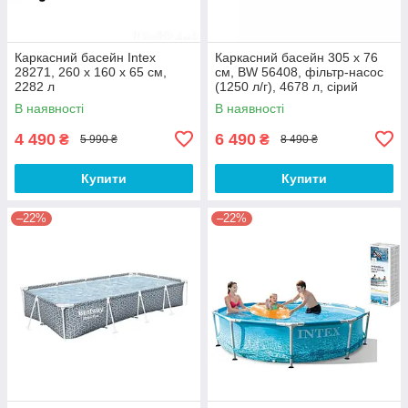
Каркасний басейн Intex
Каркасний басейн 305 х 76
28271, 260 х 160 х 65 см,
см, BW 56408, фільтр-насос
2282 л
(1250 л/г), 4678 л, сірий
В наявності
В наявності
4 490
6 490
₴
₴
5 990 ₴
8 490 ₴
Купити
Купити
–22%
–22%