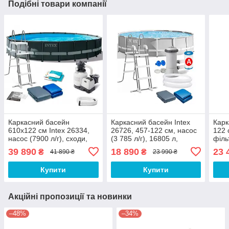
Подібні товари компанії
Каркасний басейн
Каркасний басейн Intex
Карк
610x122 см Intex 26334,
26726, 457-122 см, насос
122 
насос (7900 л/г), сходи,
(3 785 л/г), 16805 л,
філь
тент, підстилка, 30 079 л
сходи, тент, підстилка
1915
39 890
18 890
23 
₴
₴
41 890 ₴
23 990 ₴
підс
Купити
Купити
Акційні пропозиції та новинки
–48%
–34%