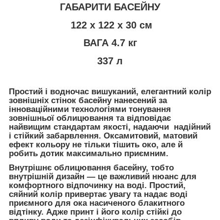
ГАБАРИТИ БАСЕЙНУ
122 х 122 х 30 см
ВАГА 4.7 кг
337 л
Простий і водночас вишуканий, елегантний колір
зовнішніх стінок басейну нанесений за
інноваційними технологіями тонування
зовнішньої облицювання та відповідає
найвищим стандартам якості, надаючи надійний
і стійкий забарвлення. Оксамитовий, матовий
ефект кольору не тільки тішить око, але й
робить дотик максимально приємним.
Внутрішнє облицювання басейну, тобто
внутрішній дизайн — це важливий нюанс для
комфортного відпочинку на воді. Простий,
сяйний колір привертає увагу та надає воді
приємного для ока насиченого блакитного
відтінку. Адже принт і його колір стійкі до