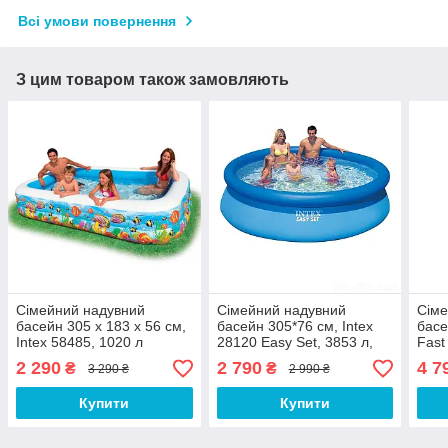
Всі умови повернення
З цим товаром також замовляють
Сімейний надувний
Сімейний надувний
Сіме
басейн 305 х 183 х 56 см,
басейн 305*76 см, Intex
басе
Intex 58485, 1020 л
28120 Easy Set, 3853 л,
Fast
наливний
(1 2
2 290
2 790
4 7
₴
₴
3 290 ₴
2 990 ₴
5377
Купити
Купити