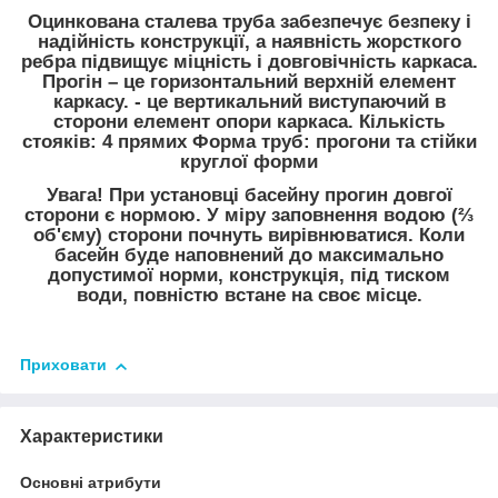
Оцинкована сталева труба забезпечує безпеку і
надійність конструкції, а наявність жорсткого
ребра підвищує міцність і довговічність каркаса.
Прогін – це горизонтальний верхній елемент
каркасу. - це вертикальний виступаючий в
сторони елемент опори каркаса. Кількість
стояків: 4 прямих Форма труб: прогони та стійки
круглої форми
Увага! При установці басейну прогин довгої
сторони є нормою. У міру заповнення водою (⅔
об'єму) сторони почнуть вирівнюватися. Коли
басейн буде наповнений до максимально
допустимої норми, конструкція, під тиском
води, повністю встане на своє місце.
Приховати
Характеристики
Основні атрибути