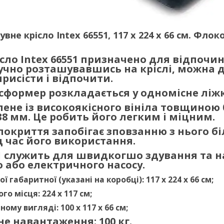
увне крісло Intex 66551, 117 х 224 х 66 см. Фло
сло Intex 66551 призначено для відпочин
учно розташувавшись на кріслі, можна 
присісти і відпочити.
сформер розкладається у одномісне ліжк
лене із високоякісного вініла товщиною
38 мм. Це робить його легким і міцним.
окриття запобігає зповзанню з нього б
 час його використання.
-1 служить для швидкогшо здування та 
 або електричного насосу.
 габаритної (указані на коробці): 117 х 224 х 66 см;
го місця: 224 x 117 см;
ому вигляді: 100 x 117 х 66 см;
 навантаження: 100 кг.