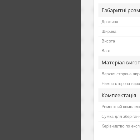
Габаритні розм
Довжина
Ширина
Висота
Вага
Матеріал виго
Верхня сторона вир
Нижня сторона вир
Комплектація
Ремонтний комплек
Сумка для зберіганн
Керівництво по експ