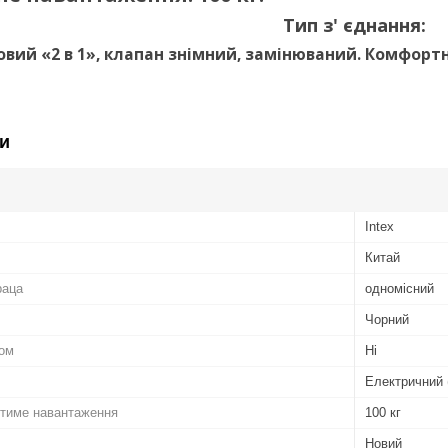
Тип з' єднання:
вий «2 в 1», клапан знімний, замінюваний. Комфортн
и
Intex
Китай
раца
одномісний
Чорний
сом
Ні
Електричний 
тиме навантаження
100 кг
Новий