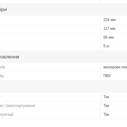
іри
224 мм
117 мм
66 мм
5 кг
товлення
обу
велюрове пок
обу
ПВХ
т
Так
я і транспортування
Так
луатації
Так