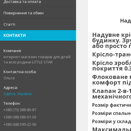
Доставка та оплата
Повернення та обмін
Над
Статті
Надувне крі
КОНТАКТИ
будинку. Зр
або просто 
Крісло-тран
інтернет-магазин товарів для дітей
Крісло зроб
та всієї родини LITTLE STAR
покриття 0.
Флоковане п
Ольга
комфорт під
Клапан 2-в
Одеса, Україна
механічного
Розмір фактичної
+380 (73) 388-80-87
Розміри спально
+380 (98) 586-01-03
Розміри у складн
+380 (68) 590-22-90
Максимальне