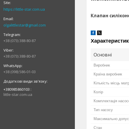
https://little-star.com.ua
Клапан силіконо
olgalittlestar@gmail.com
Характеристик
+38 (073) 388-80-87
Основні
+38 (073) 388-80-87
Виробник
+38 (098) 586-01-03
Країна виробник
Кількість місць мат
+380985860103
Колір
little-star.com.ua
Комплектація насо
Тип насосу
Максимально допус
Стан