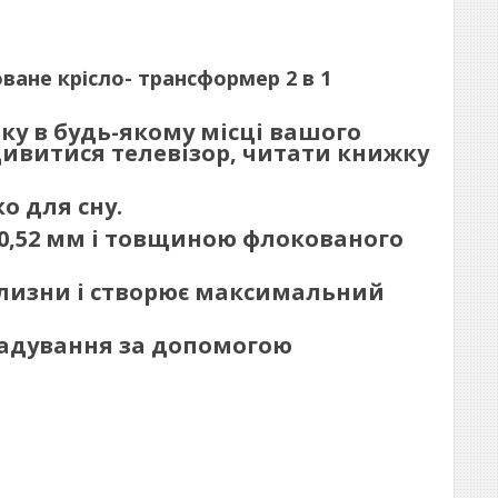
коване крісло- трансформер 2 в 1
ку в будь-якому місці вашого
дивитися телевізор, читати книжку
о для сну.
 0,52 мм і товщиною флокованого
ілизни і створює максимальний
надування за допомогою