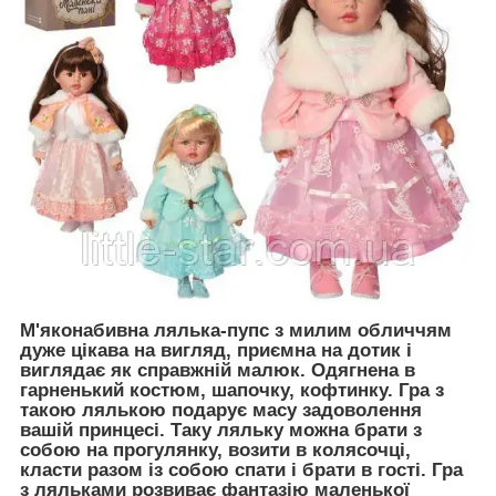
М'яконабивна лялька-пупс з милим обличчям
дуже цікава на вигляд, приємна на дотик і
виглядає як справжній малюк. Одягнена в
гарненький костюм, шапочку, кофтинку. Гра з
такою лялькою подарує масу задоволення
вашій принцесі. Таку ляльку можна брати з
собою на прогулянку, возити в колясочці,
класти разом із собою спати і брати в гості. Гра
з ляльками розвиває фантазію маленької