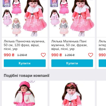
Лялька Панночка музична,
Лялька Маленька Пані
Ляль
50 см, 120 фраз, вірші,
музична, 50 см, фрази,
інте
пісні, укр
вірші, пісні, укр
фраз
990
990
990
₴
₴
1 290 ₴
1 290 ₴
Купити
Купити
Подібні товари компанії