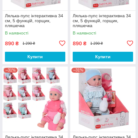
Лялька-пупс інтерактивна 34
Лялька-пупс інтерактивна 34
см, 5 функцій, горщик,
см, 5 функцій, горщик,
пляшечка
пляшечка
В наявності
В наявності
890
890
₴
₴
1 290 ₴
1 290 ₴
Купити
Купити
–31%
–31%
Лялька-пупс інтерактивна 34
Лялька-пупс інтерактивна 34