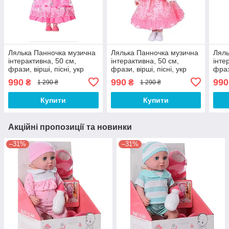
Лялька Панночка музична
Лялька Панночка музична
Ляль
інтерактивна, 50 см,
інтерактивна, 50 см,
інте
фрази, вірші, пісні, укр
фрази, вірші, пісні, укр
фраз
990
990
990
₴
₴
1 290 ₴
1 290 ₴
Купити
Купити
Акційні пропозиції та новинки
–31%
–31%