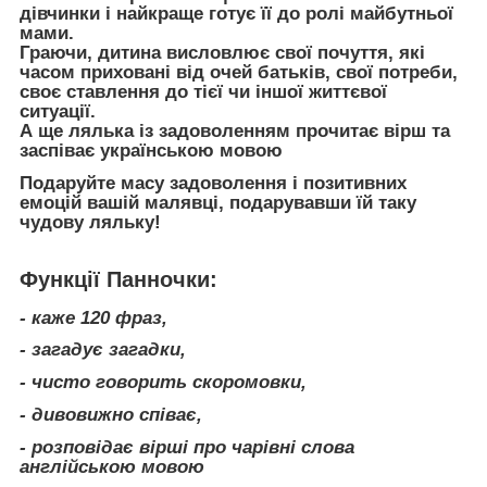
дівчинки і найкраще готує її до ролі майбутньої
мами.
Граючи, дитина висловлює свої почуття, які
часом приховані від очей батьків, свої потреби,
своє ставлення до тієї чи іншої життєвої
ситуації.
А ще лялька із задоволенням прочитає вірш та
заспіває українською мовою
Подаруйте масу задоволення і позитивних
емоцій вашій малявці, подарувавши їй таку
чудову ляльку!
Функції Панночки:
- каже 120 фраз,
- загадує загадки,
- чисто говорить скоромовки,
- дивовижно співає,
- розповідає вірші про чарівні слова
англійською мовою