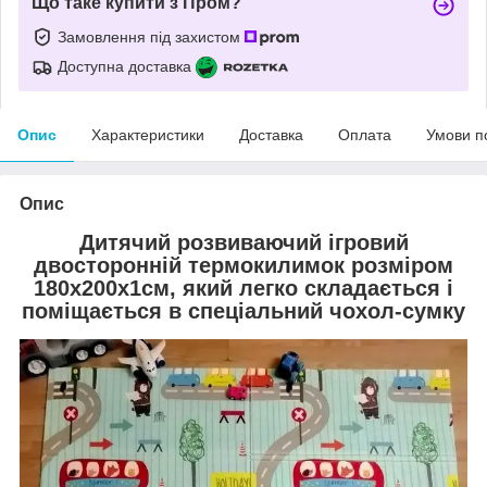
Що таке купити з Пром?
Замовлення під захистом
Доступна доставка
Опис
Характеристики
Доставка
Оплата
Умови п
Опис
Дитячий розвиваючий ігровий
двосторонній термокилимок розміром
180х200х1см, який легко складається і
поміщається в спеціальний чохол-сумку