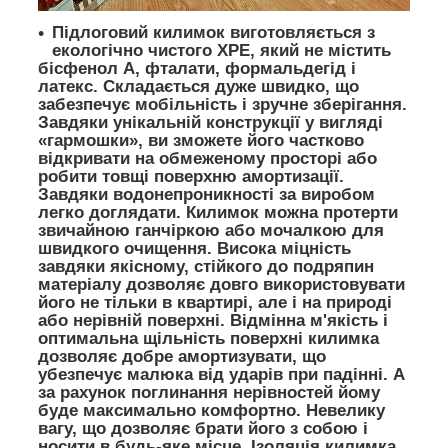
Підлоговий килимок виготовляється з
екологічно чистого XPE, який не містить
бісфенол А, фталати, формальдегід і
латекс.
Складається дуже швидко
, що
забезпечує мобільність і зручне зберігання.
Завдяки
унікальній конструкції
у вигляді
«гармошки», ви зможете його частково
відкривати на обмеженому просторі або
робити товщі поверхню амортизації.
Завдяки
водонепроникності
за виробом
легко доглядати. Килимок можна протерти
звичайною ганчіркою або мочалкою для
швидкого очищення.
Висока міцність
завдяки якісному, стійкого до подряпин
матеріалу дозволяє довго використовувати
його не тільки в квартирі, але і на природі
або нерівній поверхні.
Відмінна м'якість і
оптимальна щільність
поверхні килимка
дозволяє добре амортизувати, що
убезпечує малюка від ударів при падінні. А
за рахунок поглинання нерівностей йому
буде максимально комфортно.
Невелику
вагу
, що дозволяє брати його з собою і
носити в будь-яке місце.
Ізоляція килимка