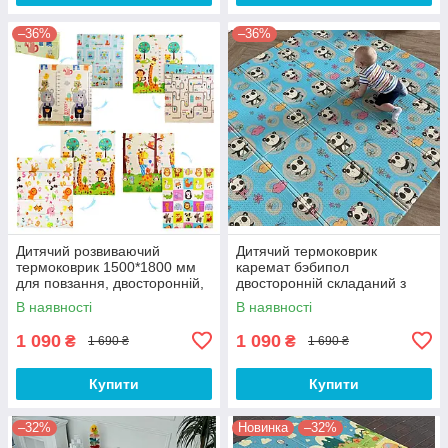
–36%
–36%
Дитячий розвиваючий
Дитячий термоковрик
термоковрик 1500*1800 мм
каремат бэбипол
для повзання, двосторонній,
двосторонній складаний з
Преміум якість
текстурним покриттям,
В наявності
В наявності
180*200*0.8 см, Зоопарк
1 090
1 090
₴
₴
1 690 ₴
1 690 ₴
Купити
Купити
–32%
Новинка
–32%