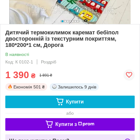
Дитячий термокилимок каремат бебіпол
двосторонній із текстурним покриттям,
180*200*1 см, Дорога
В наявності
Код: К 0102-1
Роздріб
1 390
₴
1 891 ₴
Економія
501 ₴
Залишилось
9 днів
Купити
або
Купити з