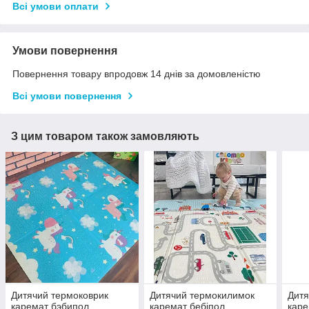
Всі умови оплати
Умови повернення
Повернення товару впродовж 14 днів за домовленістю
Всі умови повернення
З цим товаром також замовляють
Дитячий термоковрик
Дитячий термокилимок
Дитя
каремат бэбипол
каремат бебіпол
каре