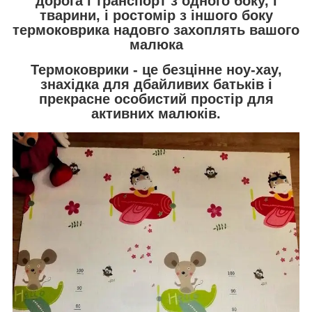
дорога і транспорт з одного боку, і
тварини, і ростомір з іншого боку
термоковрика надовго захоплять вашого
малюка
Термоковрики - це безцінне ноу-хау,
знахідка для дбайливих батьків і
прекрасне особистий простір для
активних малюків.