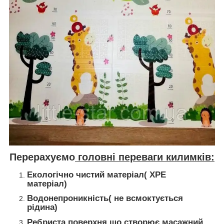
Перерахуємо
головні переваги килимків:
Екологічно чистий матеріал( ХРЕ
матеріал)
Водонепроникність( не всмоктується
рідина)
Ребриста поверхня,що створює масажний