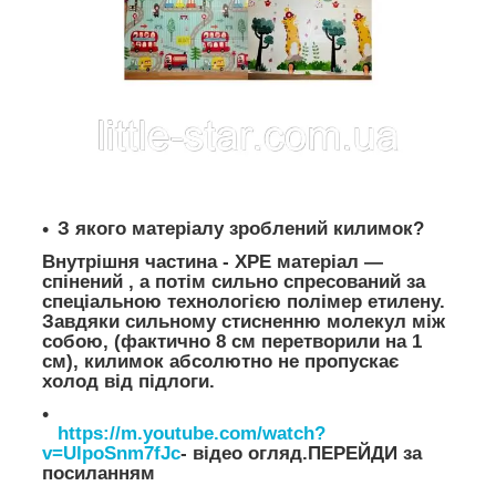
З якого матеріалу зроблений килимок?
Внутрішня частина - XPE матеріал —
спінений , а потім сильно спресований за
спеціальною технологією полімер етилену.
Завдяки сильному стисненню молекул між
собою, (фактично 8 см перетворили на 1
см), килимок абсолютно не пропускає
холод від підлоги.
https://m.youtube.com/watch?
v=UlpoSnm7fJc
- відео огляд.ПЕРЕЙДИ за
посиланням