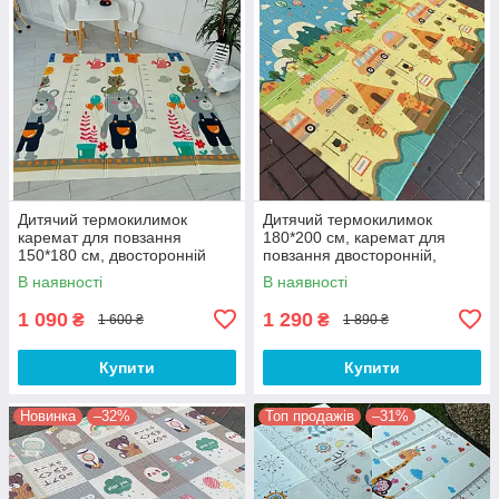
Дитячий термокилимок
Дитячий термокилимок
каремат для повзання
180*200 см, каремат для
150*180 см, двосторонній
повзання двосторонній,
складаний з текстурним
складаний
В наявності
В наявності
покриттям
1 090
1 290
₴
₴
1 600 ₴
1 890 ₴
Купити
Купити
Новинка
–32%
Топ продажів
–31%