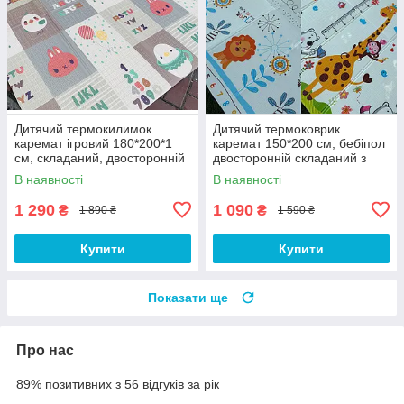
Дитячий термокилимок
Дитячий термоковрик
каремат ігровий 180*200*1
каремат 150*200 см, бебіпол
см, складаний, двосторонній
двосторонній складаний з
текстурним покриттям
В наявності
В наявності
1 290
1 090
₴
₴
1 890 ₴
1 590 ₴
Купити
Купити
Показати ще
Про нас
89% позитивних з 56 відгуків за рік