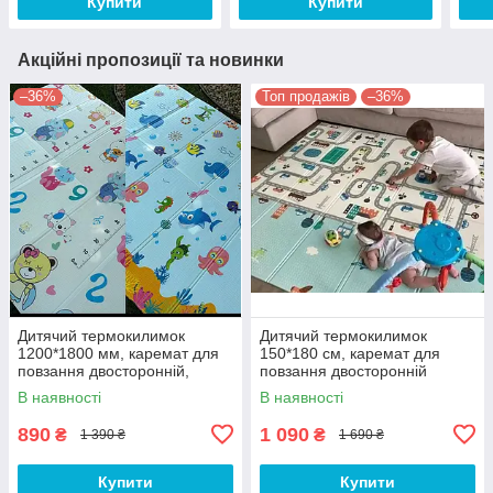
Купити
Купити
Акційні пропозиції та новинки
–36%
Топ продажів
–36%
Дитячий термокилимок
Дитячий термокилимок
1200*1800 мм, каремат для
150*180 см, каремат для
повзання двосторонній,
повзання двосторонній
складаний
складаний з текстурним
В наявності
В наявності
покриттям
890
1 090
₴
₴
1 390 ₴
1 690 ₴
Купити
Купити