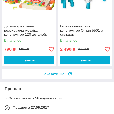
Дитяча креативна
Розвиваючий стіл-
розвиваюча мозаїка
конструктор Qman 5501 зі
конструктор 129 деталей,
стільцем
шурупокрут на батарейках, в
В наявності
В наявності
валізі
790
2 490
₴
₴
1 090 ₴
3 390 ₴
Купити
Купити
Показати ще
Про нас
89% позитивних з 56 відгуків за рік
Працює з 27.06.2017