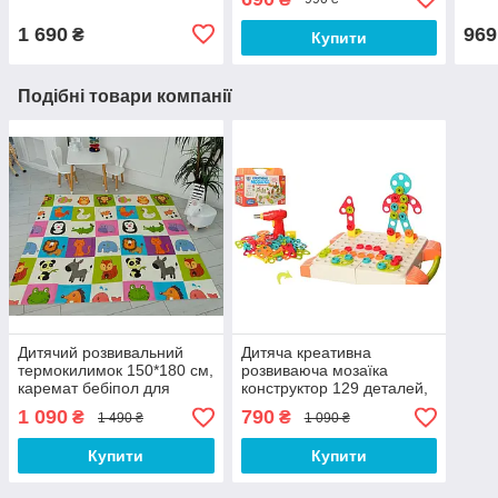
інструменти
1 690
969
₴
Купити
Подібні товари компанії
Дитячий розвивальний
Дитяча креативна
термокилимок 150*180 см,
розвиваюча мозаїка
каремат бебіпол для
конструктор 129 деталей,
повзання двосторонній,
шурупокрут на
1 090
790
₴
₴
1 490 ₴
1 090 ₴
складаний
батарейках, в валізі
Купити
Купити