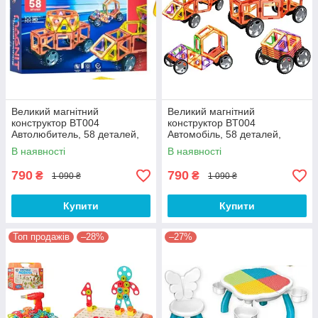
Великий магнітний
Великий магнітний
конструктор BT004
конструктор BT004
Автолюбитель, 58 деталей,
Автомобіль, 58 деталей,
наліпки
наліпки
В наявності
В наявності
790
790
₴
₴
1 090 ₴
1 090 ₴
Купити
Купити
Топ продажів
–28%
–27%