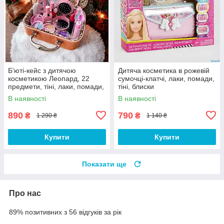
Б'юті-кейс з дитячою
Дитяча косметика в рожевій
косметикою Леопард, 22
сумочці-клатчі, лаки, помади,
предмети, тіні, лаки, помади,
тіні, блиски
розчіска, набір пензлей
В наявності
В наявності
890
790
₴
₴
1 290 ₴
1 140 ₴
Купити
Купити
Показати ще
Про нас
89% позитивних з 56 відгуків за рік