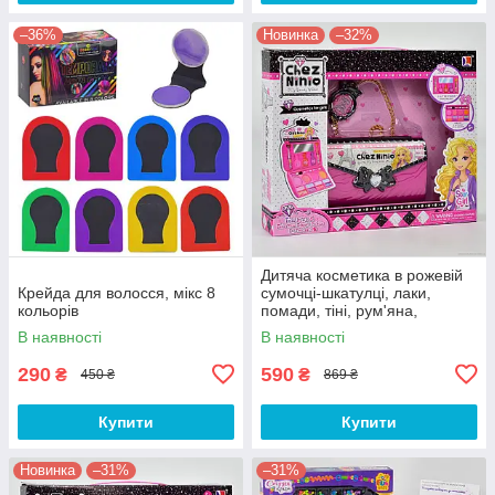
–36%
Новинка
–32%
Дитяча косметика в рожевій
Крейда для волосся, мікс 8
сумочці-шкатулці, лаки,
кольорів
помади, тіні, рум'яна,
пилочка, пензлі
В наявності
В наявності
290
590
₴
₴
450 ₴
869 ₴
Купити
Купити
Новинка
–31%
–31%