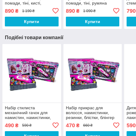
помади, тіні, кисті,
помади, тіні, румяна
стем
біжутерія
пома
890
890
790
₴
₴
1 190 ₴
1 090 ₴
Купити
Купити
Подібні товари компанії
Набір стилиста
Набір прикрас для
Дитя
механічний гачок для
волосся, намистинки,
роже
намистин, намистинки,
резинки, блістки, блінгер
лаки
прижинки, аксесуари
рум'
490
470
590
₴
₴
590 ₴
660 ₴
Купити
Купити