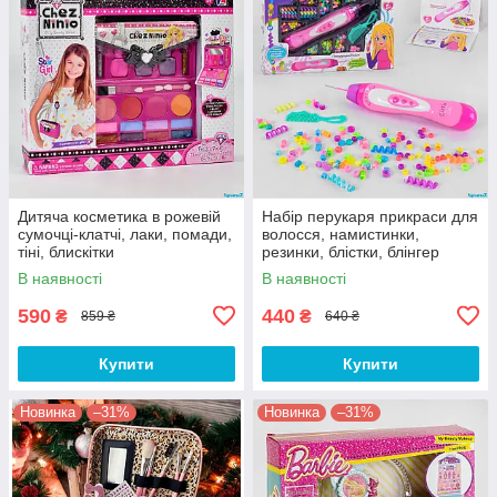
Дитяча косметика в рожевій
Набір перукаря прикраси для
сумочці-клатчі, лаки, помади,
волосся, намистинки,
тіні, блискітки
резинки, блістки, блінгер
В наявності
В наявності
590
440
₴
₴
859 ₴
640 ₴
Купити
Купити
Новинка
–31%
Новинка
–31%