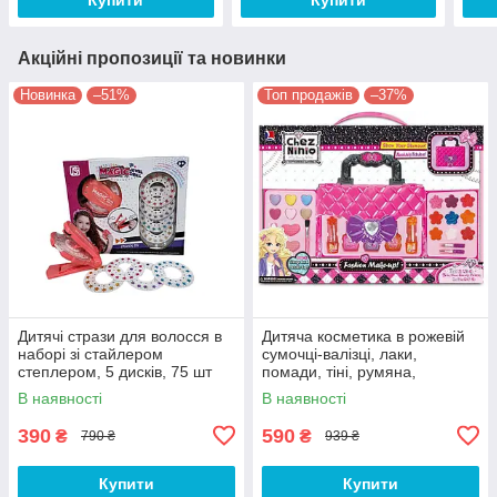
Акційні пропозиції та новинки
Новинка
–51%
Топ продажів
–37%
Дитячі стрази для волосся в
Дитяча косметика в рожевій
наборі зі стайлером
сумочці-валізці, лаки,
степлером, 5 дисків, 75 шт
помади, тіні, румяна,
стразів
пилочка, пензли
В наявності
В наявності
390
590
₴
₴
790 ₴
939 ₴
Купити
Купити