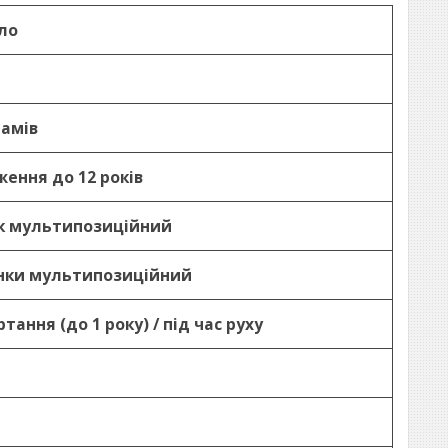
ло
рамів
ження до 12 років
к мультипозиційний
нки мультипозиційний
тання (до 1 року) / під час руху