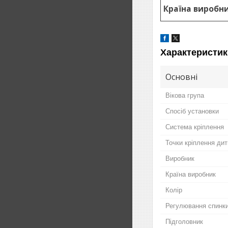
Країна виробни
Характеристик
Основні
Вікова група
Спосіб установки
Система кріплення
Точки кріплення ди
Виробник
Країна виробник
Колір
Регулювання спинк
Підголовник