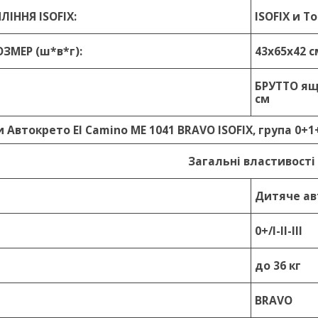
ІННЯ ISOFIX:
ISOFIX и T
ЗМЕР (ш*в*г):
43x65x42 с
БРУТТО ящи
см
Автокрето El Camino ME 1041 BRAVO ISOFIX, група 0+1
Загальні властивості
Дитяче ав
0+/I-II-III
до 36 кг
BRAVO