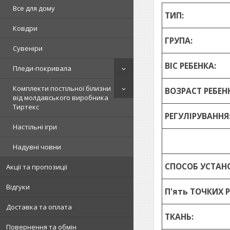
Все для дому
ТИП:
Ковдри
ГРУПА:
Сувеніри
ВІС РЕБЕНКА:
Пледи-покривала
Комплекти постільної білизни
ВОЗРАСТ РЕБЕН
від молдавського виробника
Тиртекс
РЕГУЛІРУВАННЯ
Настільні ігри
Надувні човни
СПОСОБ УСТАН
Акції та пропозиції
Відгуки
П'ять ТОЧКИХ 
Доставка та оплата
ТКАНЬ:
Повернення та обмін