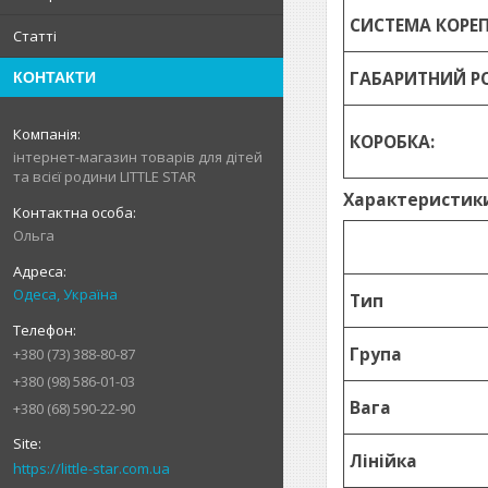
СИСТЕМА КОРЕПЛ
Статті
ГАБАРИТНИЙ РО
КОНТАКТИ
КОРОБКА:
інтернет-магазин товарів для дітей
та всієї родини LITTLE STAR
Характеристики 
Ольга
Одеса, Україна
Тип
Група
+380 (73) 388-80-87
+380 (98) 586-01-03
Вага
+380 (68) 590-22-90
Лінійка
https://little-star.com.ua