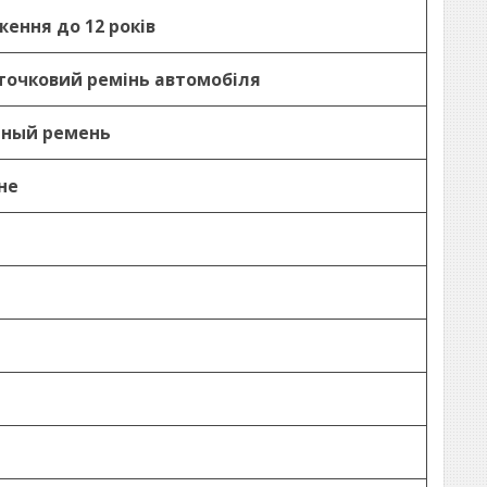
ження до 12 років
-х точковий ремінь автомобіля
чный ремень
не