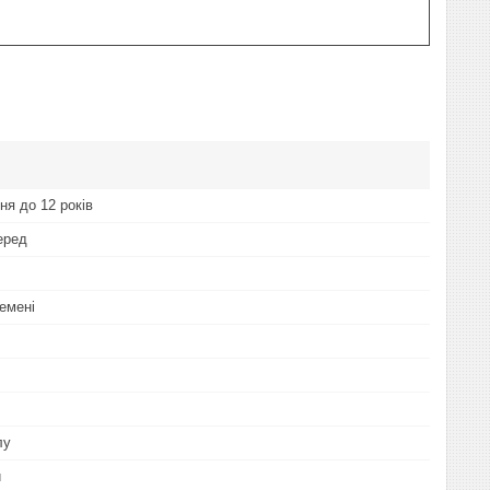
ня до 12 років
еред
ремені
лу
й