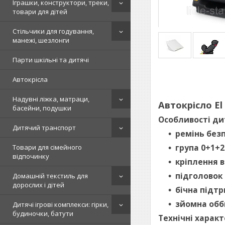
Іграшки, конструктори, треки,
товари для дітей
Стільчики для годування,
манежі, шезлонги
Парти шкільні та дитячі
Автокрісла
Надувні ліжка, матраци,
Автокрісло El
басейни, подушки
Особливості ди
Дитячий транспорт
ремінь безп
група 0+1+2
Товари для сімейного
відпочинку
кріплення в
підголовок 
Домашній текстиль для
дорослих і дітей
бічна підтр
зйомна обб
Дитячі ігрові комплекси: гірки,
будиночки, батути
Технічні харак