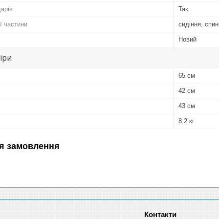
дарів
Так
ї частини
сидіння, спин
Новий
іри
65 см
42 см
43 см
8.2 кг
я замовлення