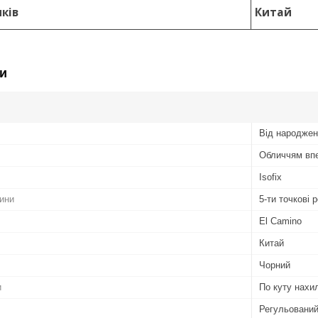
ків
Китай
и
Від народжен
Обличчям вп
Isofix
тини
5-ти точкові 
El Camino
Китай
Чорний
и
По куту нахи
Регульовани