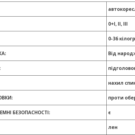
автокорес
0+I, II, III
0-36 кілог
КА:
Від народ
:
підголово
нахил спи
ОВКИ:
проти обер
РЕМНІ БЕЗОПАСНОСТІ:
є
лен