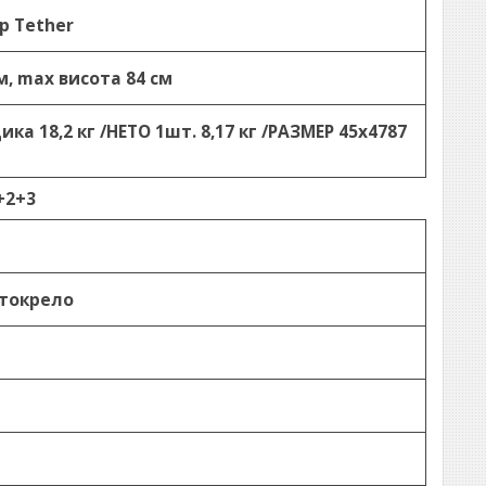
op Tether
м, max висота 84 см
ка 18,2 кг /НЕТО 1шт. 8,17 кг /РАЗМЕР 45x4787
+2+3
токрело