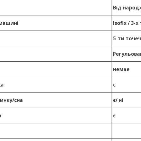
Від народ
 машині
Isofix / 3
5-ти точе
Регульова
немає
ка
є
чинку/сна
є/ ні
а
є