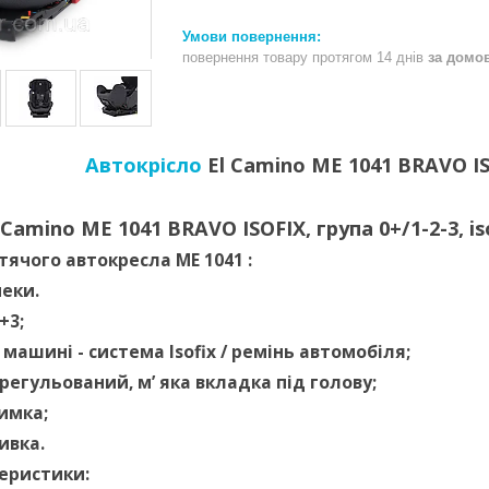
повернення товару протягом 14 днів
за домо
Автокрісло
El Camino ME 1041 BRAVO IS
 Camino ME 1041 BRAVO ISOFIX, група 0+/1-2-3, i
тячого автокресла ME 1
041 :
еки.
+3;
 машині - система Isofix / ремінь автомобіля;
регульований, м’ яка вкладка під голову;
имка;
ивка.
теристики: