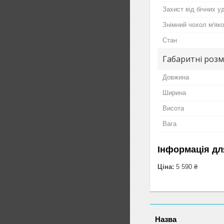
Захист від бічних у
Знімний чохол м'яко
Стан
Габаритні розм
Довжина
Ширина
Висота
Вага
Інформація дл
Ціна:
5 590 ₴