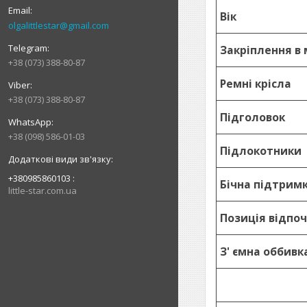
Вік
olgalittlestar@gmail.com
Закріплення в
+38 (073) 388-80-87
Ремні крісла
+38 (073) 388-80-87
Підголовок
+38 (098) 586-01-03
Підлокотники
+380985860103
Бічна підтрим
little-star.com.ua
Позиція відпо
З' ємна оббивк