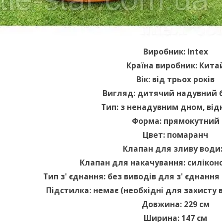
Виробник: Intex
Країна виробник: Кита
Вік: від трьох років
Вигляд: дитячий надувний 
Тип: з ненадувним дном, ві
Форма: прямокутний
Цвет: помаранч
Клапан для зливу води:
Клапан для накачування: силікон
Тип з' єднання: без виводів для з' єднанн
Підстилка: немає (необхідні для захисту в
Довжина: 229 см
Ширина: 147 см