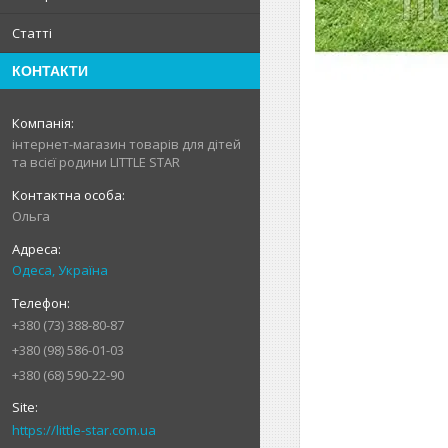
Статті
КОНТАКТИ
інтернет-магазин товарів для дітей
та всієї родини LITTLE STAR
Ольга
Одеса, Україна
+380 (73) 388-80-87
+380 (98) 586-01-03
+380 (68) 590-22-90
https://little-star.com.ua