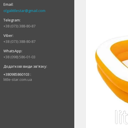
olgalittlestar@gmail.com
+38 (073) 388-80-87
+38 (073) 388-80-87
+38 (098) 586-01-03
+380985860103
little-star.com.ua