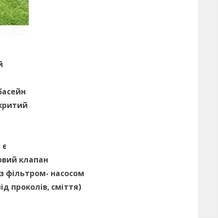
й
басейн
дкритий
 є
овий клапан
я з фільтром- насосом
ід проколів, сміття)