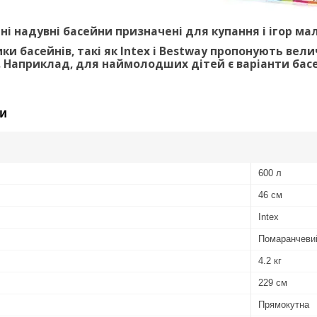
і надувні басейни призначені для купання і ігор малюкі
ики басейнів, такі як Intex і Bestway пропонують в
. Наприклад, для наймолодших дітей є варіанти басе
и
600 л
46 см
Intex
Помаранчеви
4.2 кг
229 см
Прямокутна