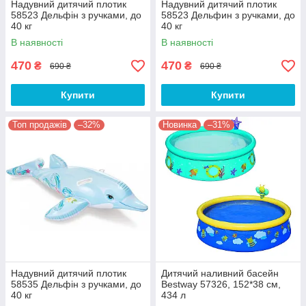
Надувний дитячий плотик
Надувний дитячий плотик
58523 Дельфін з ручками, до
58523 Дельфин з ручками, до
40 кг
40 кг
В наявності
В наявності
470
470
₴
₴
690 ₴
690 ₴
Купити
Купити
Топ продажів
–32%
Новинка
–31%
Надувний дитячий плотик
Дитячий наливний басейн
58535 Дельфін з ручками, до
Bestway 57326, 152*38 см,
40 кг
434 л