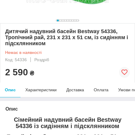
Дитячий надувний басейн Bestway 54336,
Тропічний рай, 231 х 231 х 51 см, із сидінням і
підсклянником
Немає в наявності
Код: 54336
Роздріб
2 590
₴
Опис
Характеристики
Доставка
Оплата
Умови п
Опис
Сімейний надувний басейн Bestway
54336 із сидінням і підсклянником