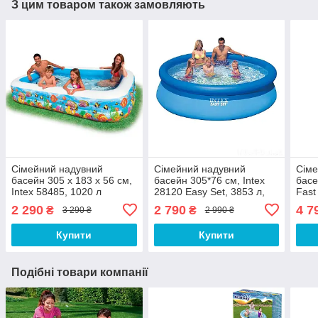
З цим товаром також замовляють
Сімейний надувний
Сімейний надувний
Сіме
басейн 305 х 183 х 56 см,
басейн 305*76 см, Intex
басе
Intex 58485, 1020 л
28120 Easy Set, 3853 л,
Fast
наливний
(1 2
2 290
2 790
4 7
₴
₴
3 290 ₴
2 990 ₴
5377
Купити
Купити
Подібні товари компанії