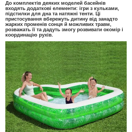
До комплектів деяких моделей басейнів
входять додаткові елементи: ігри з кульками,
підстилки для дна та натяжні тенти. Ці
пристосування вбережуть дитину від занадто
жарких променів сонця й можливих травм,
розважать її та дадуть змогу розвивати окомір і
координацію рухів.