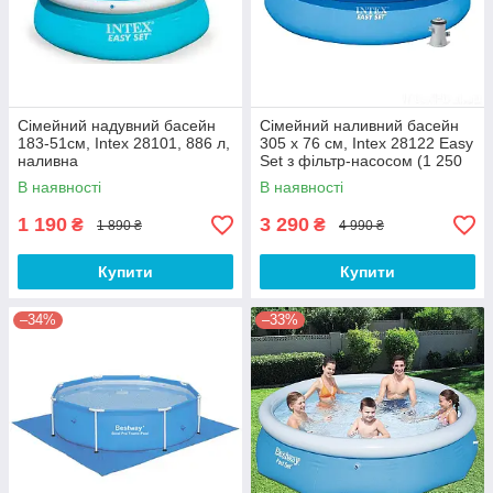
Сімейний надувний басейн
Сімейний наливний басейн
183-51см, Intex 28101, 886 л,
305 х 76 см, Intex 28122 Easy
наливна
Set з фільтр-насосом (1 250
л/г), 305*76 см, 3853 л
В наявності
В наявності
1 190
3 290
₴
₴
1 890 ₴
4 990 ₴
Купити
Купити
–34%
–33%