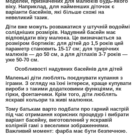
моделей, призначених для малюків будь-якого
віку. Наприклад, для найменших діточок є
варіанти басейнів, які більше схожі на
невеликий тазик.
Діти вже можуть розважатися у штучній водоймі
солідніших розмірів. Надувний басейн має
відповідати віку малюка. Це визначається за
розміром бортиків: для дітей до 1,5 років цей
параметр становить 15-17 см; для трирічних
малюків — до 50 см, а для дітлахів 3-7 років —
уже 50-70 см.
Особливості надувних басейнів для дітей
Маленькі діти люблять поєднувати купання з
іграми. З огляду на їхні інтереси, краще купувати
вироби з такими додатковими функціями, як
гірки, фонтанчики. Крім того, діти люблять
яскраві кольори та живі малюнки.
Тому батькам варто подбати про гарний настрій
під час отримання корисних процедур і вибрати
варіант басейну, виготовлений у яскравій
колірній гамі з веселими зображеннями.
Важливий момент: фарба має бути безпечною.