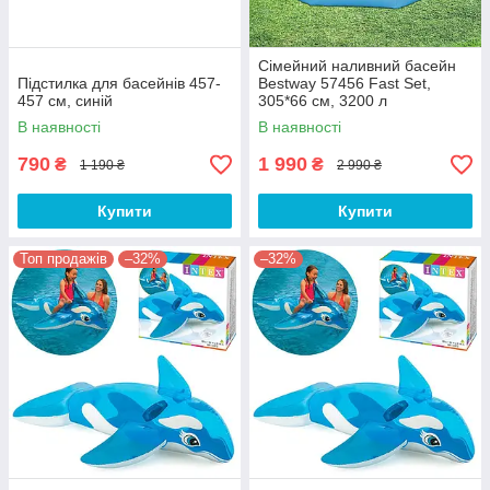
Сімейний наливний басейн
Підстилка для басейнів 457-
Bestway 57456 Fast Set,
457 см, синій
305*66 см, 3200 л
В наявності
В наявності
790
1 990
₴
₴
1 190 ₴
2 990 ₴
Купити
Купити
Топ продажів
–32%
–32%