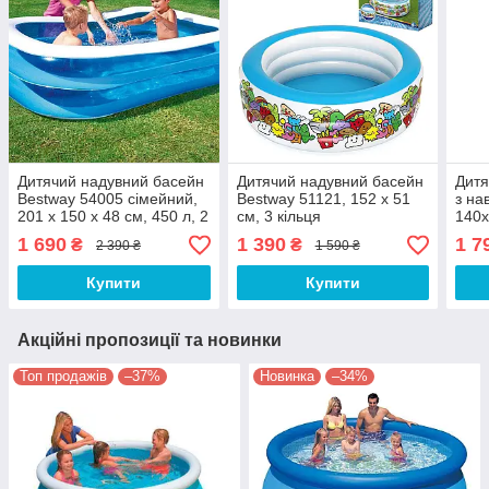
Дитячий надувний басейн
Дитячий надувний басейн
Дитя
Bestway 54005 сімейний,
Bestway 51121, 152 х 51
з на
201 х 150 х 48 см, 450 л, 2
см, 3 кільця
140х
кільця
1 690
1 390
1 7
₴
₴
2 390 ₴
1 590 ₴
Купити
Купити
Акційні пропозиції та новинки
Топ продажів
–37%
Новинка
–34%