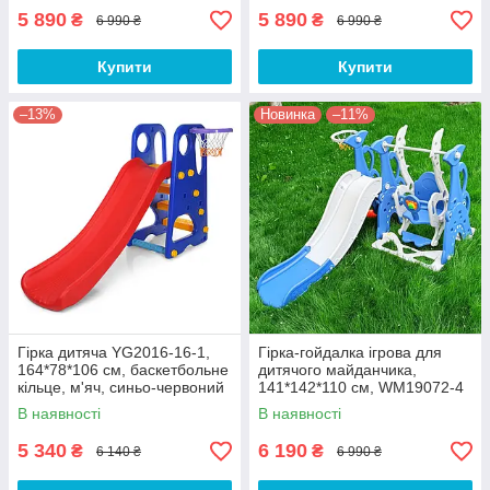
5 890
5 890
₴
₴
6 990 ₴
6 990 ₴
Купити
Купити
–13%
Новинка
–11%
Гірка дитяча YG2016-16-1,
Гірка-гойдалка ігрова для
164*78*106 см, баскетбольне
дитячого майданчика,
кільце, м'яч, синьо-червоний
141*142*110 см, WM19072-4
В наявності
В наявності
5 340
6 190
₴
₴
6 140 ₴
6 990 ₴