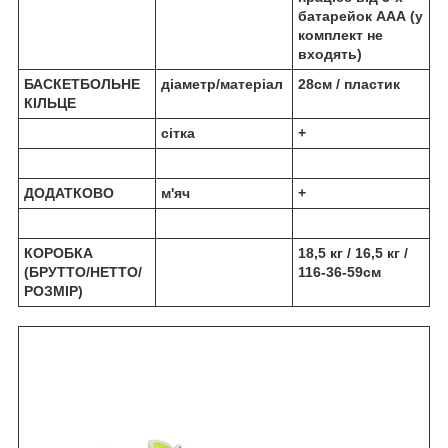
батарейок ААА (у
комплект не
входять)
БАСКЕТБОЛЬНЕ
діаметр/матеріал
28см / пластик
КІЛЬЦЕ
сітка
+
ДОДАТКОВО
м'яч
+
КОРОБКА
18,5 кг / 16,5 кг /
(БРУТТО/НЕТТО/
116-36-59см
РОЗМІР)