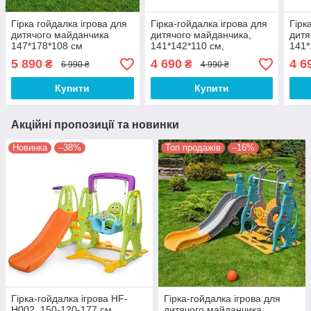
Гірка гойдалка ігрова для
Гірка-гойдалка ігрова для
Гірк
дитячого майданчика
дитячого майданчика,
дитя
147*178*108 см
141*142*110 см,
141*
WM19072-4
WM1
5 890
4 690
4 6
₴
₴
6 990 ₴
4 990 ₴
Купити
Купити
Акційні пропозиції та новинки
Новинка
–38%
Топ продажів
–16%
Гірка-гойдалка ігрова HF-
Гірка-гойдалка ігрова для
H002, 150-120-177 см,
дитячого майданчика