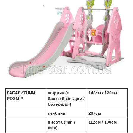
ГАБАРИТНИЙ
ширина (з
148см / 120см
РОЗМІР
баскетб.кільцем /
без кільця)
глибина
207см
висота (min /
112см / 130см
max)