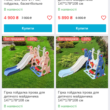
гойдалка, баскетбольне
147*178*108 см
кільце, м'яч
В наявності
В наявності
4 900
5 890
₴
₴
7 900 ₴
6 990 ₴
Купити
Купити
Топ продажів
–16%
Топ продажів
–16%
Гірка гойдалка ігрова для
Гірка гойдалка ігрова для
дитячого майданчика
дитячого майданчика
147*178*108 см
147*178*108 см
В наявності
В наявності