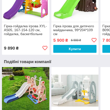
Гірка-гойдалка ігрова XYL-
Гірка ігрова для дитячого
Гірк
AS05, 167-154-120 см,
майданчика, 99*204*109
B090
гойдалка, баскетбольне
см
гойд
кільце, м'яч
кіль
5 900
7 8
₴
6 900 ₴
9 890
₴
Купити
Подібні товари компанії