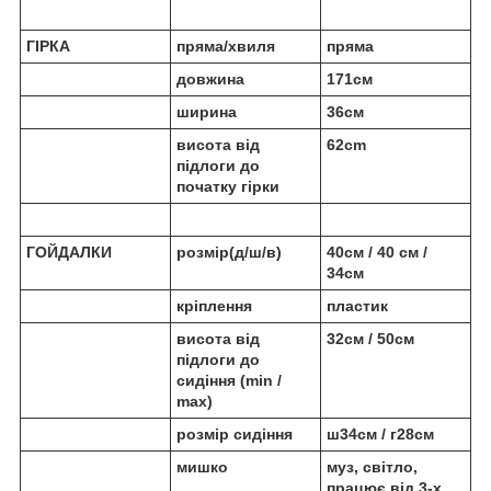
ГІРКА
пряма/хвиля
пряма
довжина
171см
ширина
36см
висота від
62cm
підлоги до
початку гірки
ГОЙДАЛКИ
розмір(д/ш/в)
40см / 40 см /
34см
кріплення
пластик
висота від
32см / 50см
підлоги до
сидіння (min /
max)
розмір сидіння
ш34см / г28см
мишко
муз, світло,
працює від 3-х