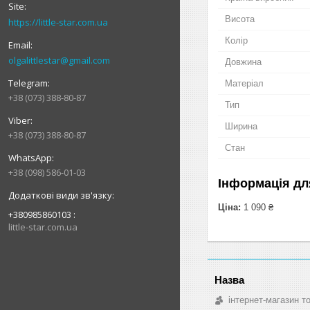
Висота
https://little-star.com.ua
Колір
olgalittlestar@gmail.com
Довжина
Матеріал
+38 (073) 388-80-87
Тип
Ширина
+38 (073) 388-80-87
Стан
+38 (098) 586-01-03
Інформація дл
Ціна:
1 090 ₴
+380985860103
little-star.com.ua
інтернет-магазин т