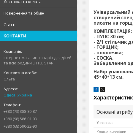
Доставка та оплата
Універсальний 
Повернення та обмін
створений спец
писати на горщ
Статті
КОМПЛЕКТАЦІЯ:
- ПУПС 30 см;
КОНТАКТИ
- 2/1 стільчик 
- ГОРЩИК;
- пляшечка;
- СОСКА.
інтернет-магазин товарів для дітей
Забарвлення од
та всієї родини LITTLE STAR
Набір упакован
45*40*13 см.
Ольга
Одеса, Україна
Характеристик
Основні атриб
+380 (73) 388-80-87
+380 (98) 586-01-03
Упаковка
+380 (68) 590-22-90
Країна виробник