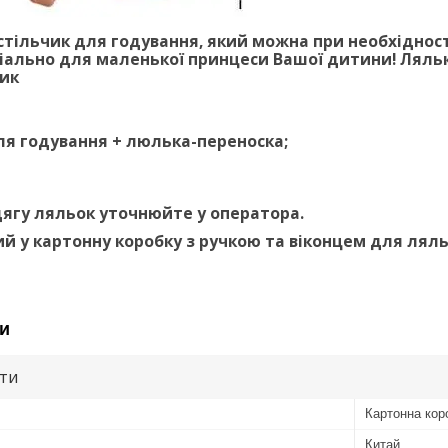
стільчик для годування, який можна при необхіднос
іально для маленької принцеси Вашої дитини! Лялька
ик
для годування + люлька-переноска;
ягу ляльок уточнюйте у оператора.
ий у картонну коробку з ручкою та віконцем для лял
и
ути
Картонна кор
Китай