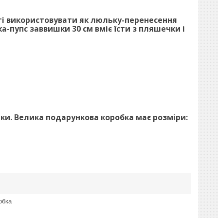
ті використовувати як люльку-перенесення
-пупс заввишки 30 см вміє їсти з пляшечки і
ьки. Велика подарункова коробка має розміри:
обка