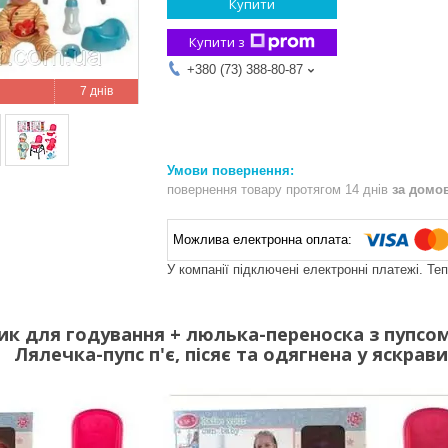
Купити
Купити з
+380 (73) 388-80-87
7 днів
повернення товару протягом 14 днів
за домо
У компанії підключені електронні платежі. Те
ьчик для годування + люлька-переноска з пупс
Лялечка-пупс п'є, пісяє та одягнена у яскра