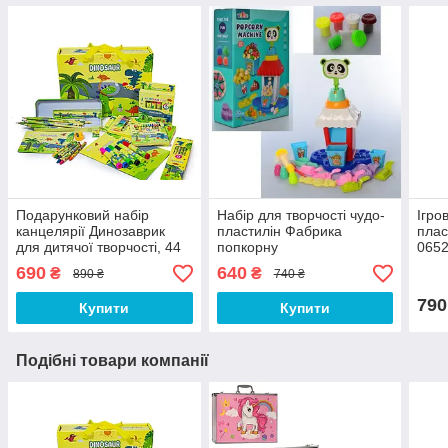
Подарунковий набір
Набір для творчості чудо-
Ігро
канцелярії Динозаврик
пластилін Фабрика
плас
для дитячої творчості, 44
попкорну
0652
предмети
прил
690
640
₴
₴
890 ₴
740 ₴
790
Купити
Купити
Подібні товари компанії