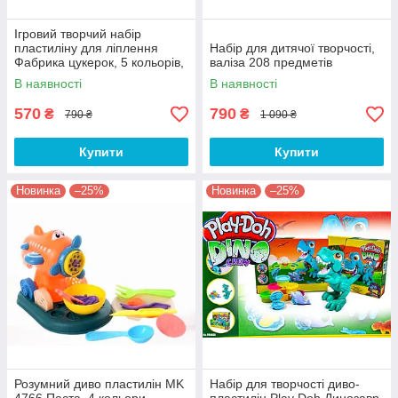
Ігровий творчий набір
пластиліну для ліплення
Набір для дитячої творчості,
Фабрика цукерок, 5 кольорів,
валіза 208 предметів
форми, качалка
В наявності
В наявності
570
790
₴
₴
790 ₴
1 090 ₴
Купити
Купити
Новинка
–25%
Новинка
–25%
Розумний диво пластилін MK
Набір для творчості диво-