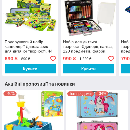
Подарунковий набір
Набір для дитячої
Набі
канцелярії Динозаврик
творчості Єдиноріг, валіза,
твор
для дитячої творчості, 44
120 предметів, фарби,
пред
предмети
олівці, фломастери,
690
990
790
₴
₴
890 ₴
1 220 ₴
крейда
Купити
Купити
Акційні пропозиції та новинки
–40%
Топ продажів
–34%