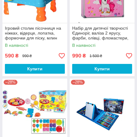
Ігровий столик пісочниця на
Набір для дитячої творчості
ніжках, відерце, лопатка,
Єдиноріг, валіза 2 ярусу,
формочки для піску, млин
фарби, олівці, фломастери,
для води
крейда, пензли
В наявності
В наявності
590
990
₴
₴
990 ₴
1 500 ₴
Купити
Купити
–28%
–28%