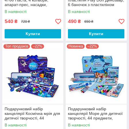
4766 Паста, 4 кольори,
пластилін Play Doh Динозавр,
апарат-прес, насадки,
6 баночок з пластиліном
формочки, 17 предметів
В наявності
В наявності
540
490
₴
₴
720 ₴
650 ₴
Купити
Купити
Топ продажів
–22%
Новинка
–22%
Подарунковий набір
Подарунковий набір
канцелярії Космічна мрія для
канцелярії Море для дитячої
дитячої творчості, 44
творчості, 44 предмети,
предмети, синій
блакитний
В наявності
В наявності