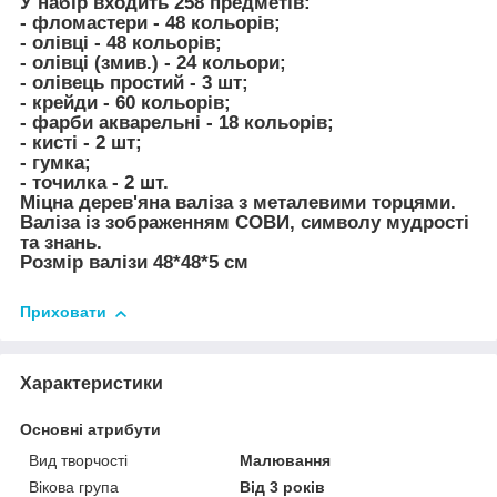
У набір входить 258 предметів:
- фломастери - 48 кольорів;
- олівці - 48 кольорів;
- олівці (змив.) - 24 кольори;
- олівець простий - 3 шт;
- крейди - 60 кольорів;
- фарби акварельні - 18 кольорів;
- кисті - 2 шт;
- гумка;
- точилка - 2 шт.
Міцна дерев'яна валіза з металевими торцями.
Валіза із зображенням СОВИ, символу мудрості
та знань.
Розмір валізи 48*48*5 см
Приховати
Характеристики
Основні атрибути
Вид творчості
Малювання
Вікова група
Від 3 років