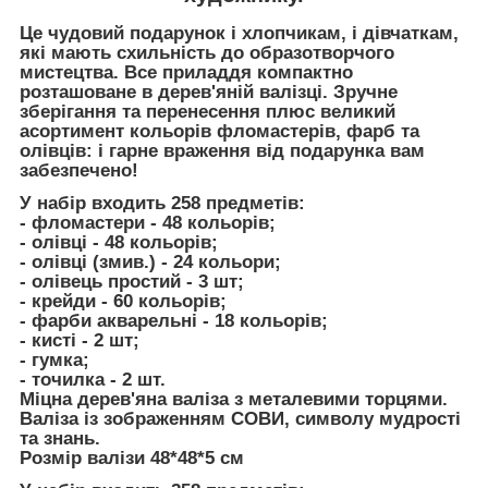
Це чудовий подарунок і хлопчикам, і дівчаткам,
які мають схильність до образотворчого
мистецтва. Все приладдя компактно
розташоване в дерев'яній валізці. Зручне
зберігання та перенесення плюс великий
асортимент кольорів фломастерів, фарб та
олівців: і гарне враження від подарунка вам
забезпечено!
У набір входить 258 предметів:
- фломастери - 48 кольорів;
- олівці - 48 кольорів;
- олівці (змив.) - 24 кольори;
- олівець простий - 3 шт;
- крейди - 60 кольорів;
- фарби акварельні - 18 кольорів;
- кисті - 2 шт;
- гумка;
- точилка - 2 шт.
Міцна дерев'яна валіза з металевими торцями.
Валіза із зображенням СОВИ, символу мудрості
та знань.
Розмір валізи 48*48*5 см