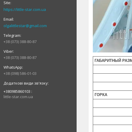
https://little-star.com.ua
olgalittlestar@gmail.com
+38 (073) 388-80-87
+38 (073) 388-80-87
ГАБАРИТНЫЙ РАЗ
+38 (098) 586-01-03
+380985860103
ГОРКА
little-star.com.ua