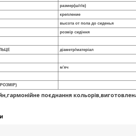
размер(ш/г/в)
крепление
высота от пола до сиденья
розмір сидіння
ЛЬЦЕ
діаметр/матеріал
м'яч
РОЗМІР)
йн,гармонійне поєднання кольорів,виготовлена
и