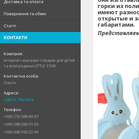
Доставка та оплата
горки из пол
имеют разноо
Повернення та обмін
открытые и з
габаритами.
Статті
Представляем
КОНТАКТИ
інтернет-магазин товарів для дітей
та всієї родини LITTLE STAR
Ольга
Одеса, Україна
+380 (73) 388-80-87
+380 (98) 586-01-03
+380 (68) 590-22-90