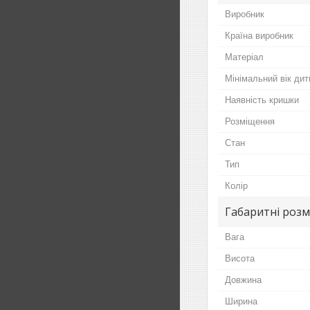
Виробник
Країна виробник
Матеріал
Мінімальний вік дит
Наявність кришки
Розміщення
Стан
Тип
Колір
Габаритні розм
Вага
Висота
Довжина
Ширина