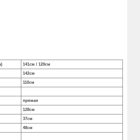
а)
141см / 120см
142см
110см
прямая
128см
37см
48см