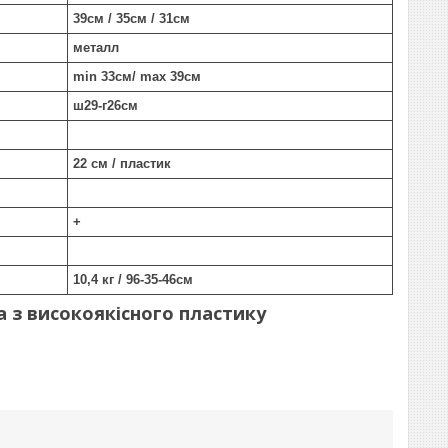
39см / 35см / 31см
металл
min 33см/ max 39см
ш29-г26см
22 см / пластик
+
10,4 кг / 96-35-46см
 з високоякісного пластику