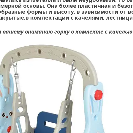
имерной основы. Она более пластичная и безо
бразные формы и высоту, в зависимости от во
акрытые,в комлектации с качелями, лестница
 вашему вниманию горку в комлекте с качелью