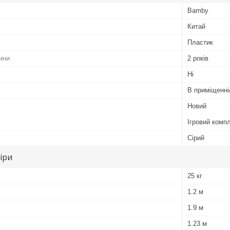
Bamby
Китай
Пластик
ини
2 років
Ні
В приміщенні
Новий
Ігровий комп
Сірий
іри
25 кг
1.2 м
1.9 м
1.23 м