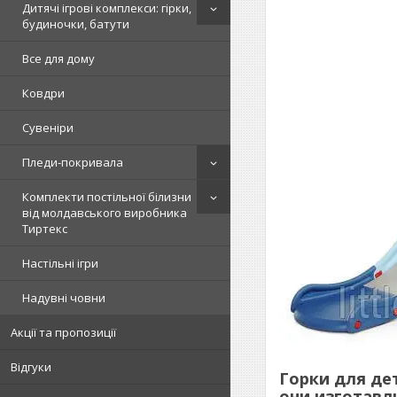
Дитячі ігрові комплекси: гірки,
будиночки, батути
Все для дому
Ковдри
Сувеніри
Пледи-покривала
Комплекти постільної білизни
від молдавського виробника
Тиртекс
Настільні ігри
Надувні човни
Акції та пропозиції
Відгуки
Горки для де
они изготавл