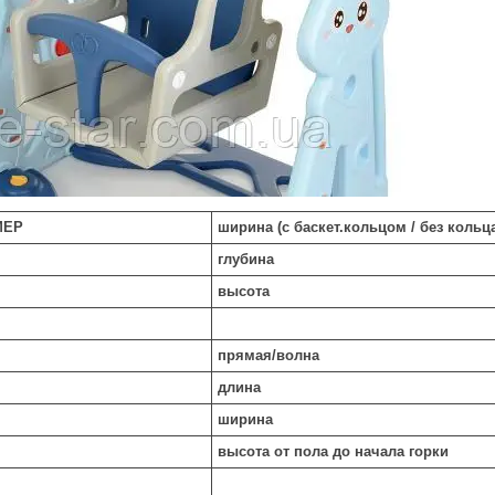
МЕР
ширина (с баскет.кольцом / без кольц
глубина
высота
прямая/волна
длина
ширина
высота от пола до начала горки