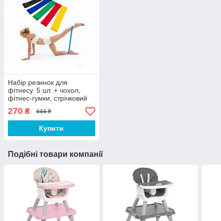
Набір резинок для
фітнесу. 5 шт. + чохол,
фітнес-гумки, стрічковий
еспандер
270
₴
444 ₴
Купити
Подібні товари компанії