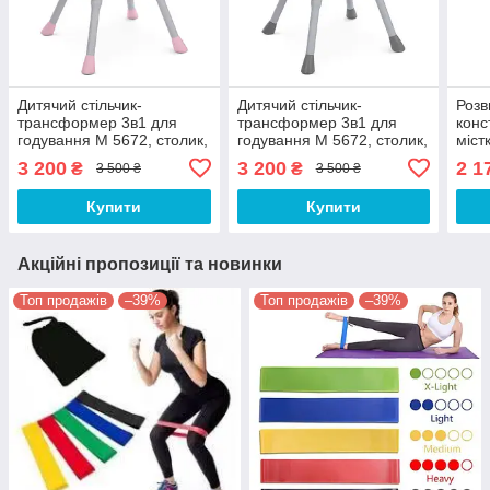
Дитячий стільчик-
Дитячий стільчик-
Розв
трансформер 3в1 для
трансформер 3в1 для
конс
годування M 5672, столик,
годування M 5672, столик,
міст
стілець, лего, рожевий
стілець, лего, сірий
400 
3 200
3 200
2 1
₴
₴
3 500 ₴
3 500 ₴
Купити
Купити
Акційні пропозиції та новинки
Топ продажів
–39%
Топ продажів
–39%