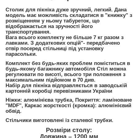
Столик для пікніка дуже зручний, легкий. Дана
модель має можливість складатися в "книжку" з
розміщенням у ньому табуреток, що
відображається на зручності його
транспортування.
Вага всього комплекту не більше 7 кг разом з
лавками. З додаткових опцій"- передбачено
отвір посеред стільниці під установку
парасольки.
Комплект без будь-яких проблем поміститься в
будь-якому багажнику автомобіля Стіл можна
регулювати по висоті, всього три положення з
максимальним підйомом в 70 див.
Набір для пікніка відправляється в заводській
картонній коробці перевізниками України
Ніжки: алюмінієва трубка, Покриття: ламіноване
"MDF", Каркас жорсткості (кромка): алюмінієвий
обвід.
Стільчики виготовлені із сталевої трубки.
Розміри столу:
Довжина – 1200 мм