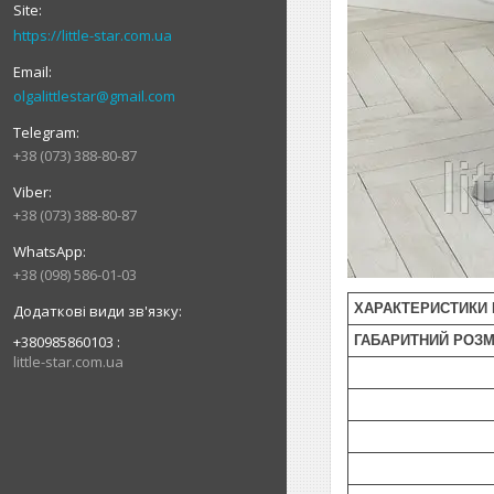
https://little-star.com.ua
olgalittlestar@gmail.com
+38 (073) 388-80-87
+38 (073) 388-80-87
+38 (098) 586-01-03
ХАРАКТЕРИСТИКИ 
ГАБАРИТНИЙ РОЗМ
+380985860103
little-star.com.ua