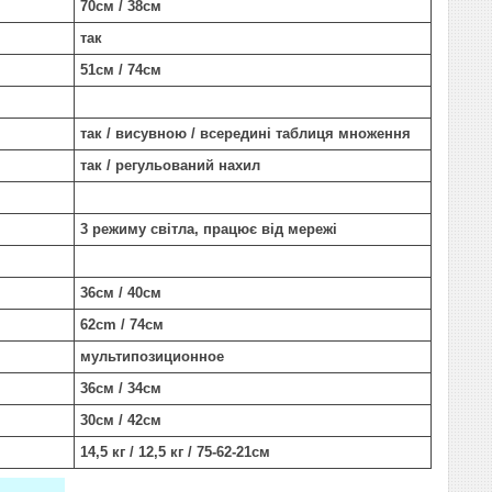
70см / 38см
так
51см / 74см
так / висувною / всередині таблиця множення
так / регульований нахил
3 режиму світла, працює від мережі
36см / 40см
62cm / 74см
мультипозиционное
36см / 34см
30см / 42см
14,5 кг / 12,5 кг / 75-62-21см