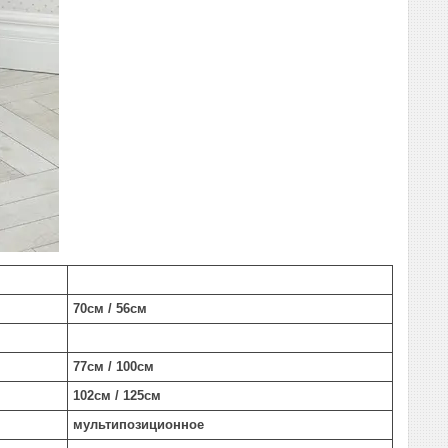
70см / 56см
77см / 100см
102см / 125см
мультипозиционное