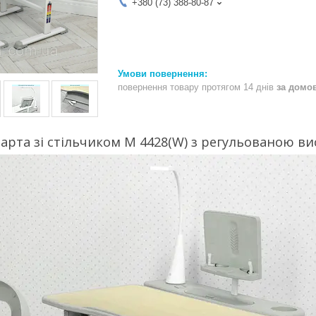
+380 (73) 388-80-87
повернення товару протягом 14 днів
за домо
арта зі стільчиком М 4428(W) з регульованою ви