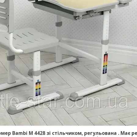
рмер Bambi
М 4428
зі стільчиком, регульована . Має р