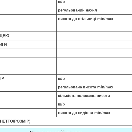
ш/р
регульований нахил
висота до стільниці min/max
ИЦЕЮ
ИГИ
ІР
ш/р
регульована висота min/max
кількість положень висоти
ш/р
висота до сидіння min/max
НЕТТО/РОЗМІР)