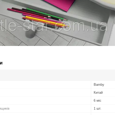
и
Bamby
Китай
6 міс
ящиків
1 шт.