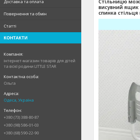
Стільницю можн
Доставка та оплата
висувний ящик 
спинка стільця
Повернення та обмін
Статті
КОНТАКТИ
інтернет-магазин товарів для дітей
та всієї родини LITTLE STAR
Ольга
Одеса, Україна
+380 (73) 388-80-87
+380 (98) 586-01-03
+380 (68) 590-22-90