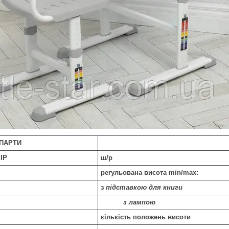
ПАРТИ
ІР
ш/р
регульована висота min/max:
з
підставкою для книги
з лампою
кількість положень висоти