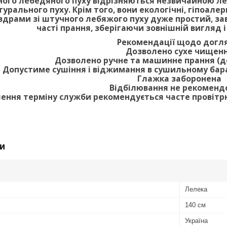
ого лебедяного пуху відрізняються незвичайною легк
урального пуху. Крім того, вони екологічні, гіпоалер
вдрами зі штучного лебяжого пуху дуже простий, за
часті прання, зберігаючи зовнішній вигляд і
Рекомендації щодо догл
Дозволено сухе чищен
Дозволено ручне та машинне прання (
Допустиме сушіння і віджимання в сушильному бар
Глажка заборонена
Відбілювання не рекоменд
ення терміну служби рекомендується часте провітрю
и
Лелека
140 см
Україна