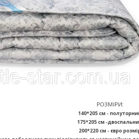
РОЗМІРИ:
140*205 см - полуторни
175*205 см -двоспальн
200*220 см - євро розмі