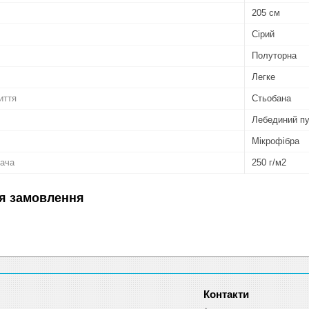
205 см
Сірий
Полуторна
Легке
иття
Стьобана
Лебединий п
Мікрофібра
вача
250 г/м2
я замовлення