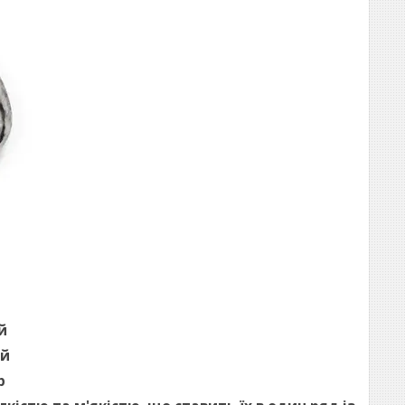
й
ий
р