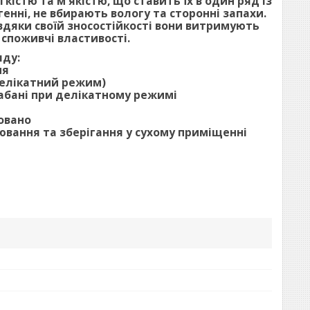
істю та м'якістю, що ставить їх в один ряд із
генні, не вбирають вологу та сторонні запахи.
вдяки своїй зносостійкості вони витримують
 споживчі властивості.
яду:
ня
делікатний режим)
абані при делікатному режимі
овано
вання та зберігання у сухому приміщенні