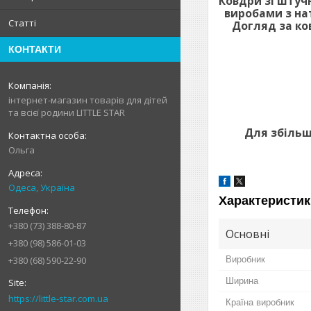
Ковдри зі штучн
виробами з нат
Статті
Догляд за ко
КОНТАКТИ
інтернет-магазин товарів для дітей
та всієї родини LITTLE STAR
Для збільш
Ольга
Одеса, Україна
Характеристик
+380 (73) 388-80-87
Основні
+380 (98) 586-01-03
Виробник
+380 (68) 590-22-90
Ширина
https://little-star.com.ua
Країна виробник