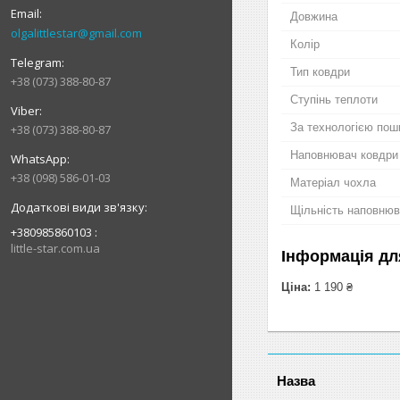
Довжина
olgalittlestar@gmail.com
Колір
Тип ковдри
+38 (073) 388-80-87
Ступінь теплоти
За технологією пош
+38 (073) 388-80-87
Наповнювач ковдри
+38 (098) 586-01-03
Матеріал чохла
Щільність наповню
+380985860103
little-star.com.ua
Інформація дл
Ціна:
1 190 ₴