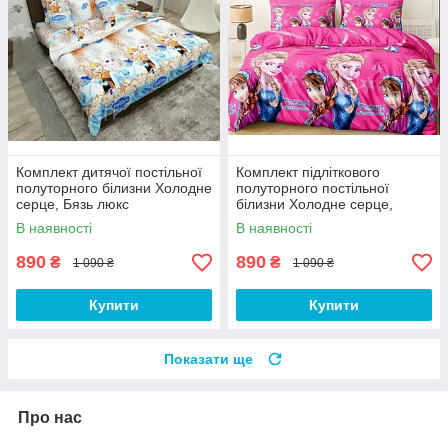
Комплект дитячої постільної
Комплект підліткового
полуторного білизни Холодне
полуторного постільної
серце, Бязь люкс
білизни Холодне серце,
Тиротекс
В наявності
В наявності
890
890
₴
₴
1 090 ₴
1 090 ₴
Купити
Купити
Показати ще
Про нас