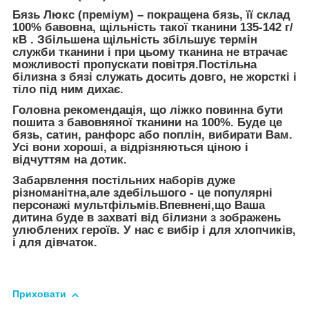
Бязь Люкс (преміум) – покращена бязь, її склад
100% бавовна, щільність такої тканини 135-142 г/
кВ . Збільшена щільність збільшує термін
служби тканини і при цьому тканина не втрачає
можливості пропускати повітря.Постільна
білизна з бязі служать досить довго, не жорсткі і
тіло під ним дихає.
Головна рекомендація, що ліжко повинна бути
пошита з бавовняної тканини на 100%. Буде це
бязь, сатин, ранфорс або поплін, вибирати Вам.
Усі вони хороші, а відрізняються ціною і
відчуттям на дотик.
Забарвлення постільних наборів дуже
різноманітна,але здебільшого - це популярні
персонажі мультфільмів.Впевнені,що Ваша
дитина буде в захваті від білизни з зображень
улюблених героїв. У нас є вибір і для хлопчиків,
і для дівчаток.
Приховати