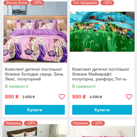
Эльза Анна
–18%
Топ продажів
–18%
Комплект дитячої постільної
Комплект дитячої постільної
білизни Холодне серце, Бязь
білизни Майнкрафт,
Люкс, полуторний
полуторна, ранфорс,Тет-а-
тет
В наявності
В наявності
890
890
₴
₴
1 090 ₴
1 090 ₴
Купити
Купити
Новинка
–18%
Новинка
–18%