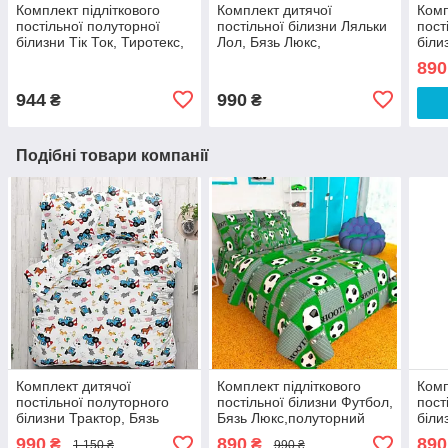
Комплект підліткового
Комплект дитячої
Комп
постільної полуторної
постільної білизни Ляльки
пост
білизни Тік Ток, Тиротекс,
Лол, Бязь Люкс,
біли
чорний
полуторний
Люкс
890
944
990
₴
₴
Подібні товари компанії
Комплект дитячої
Комплект підліткового
Комп
постільної полуторного
постільної білизни Футбол,
пост
білизни Трактор, Бязь
Бязь Люкс,полуторний
біли
Люкс, Тиротекс
Люкс
990
890
890
₴
₴
1 150 ₴
990 ₴