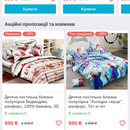
Купити
Купити
Акційні пропозиції та новинки
Новинка
–18%
Топ продажів
–18%
Дитяча постільна білизна
Дитяче постільна білизна
полуторна Ведмедики,
полуторна "Холодне серце",
ранфорс, 100% бавовна, 3D
ранфорс, Тет-а-тет
малюнок
В наявності
В наявності
898
890
₴
₴
1 100 ₴
1 090 ₴