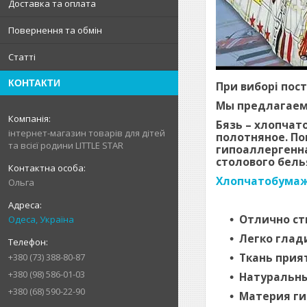
Доставка та оплата
Повернення та обмін
Статті
КОНТАКТИ
При виборі пос
Мы предлагаем
Бязь – хлопчат
інтернет-магазин товарів для дітей
полотняное. По
та всієї родини LITTLE STAR
гипоаллергенн
столового бель
Хлопчатобума
Ольга
Отлично ст
Одеса, Україна
Легко глад
Ткань прия
+380 (73) 388-80-87
+380 (98) 586-01-03
Натуральны
+380 (68) 590-22-90
Материя ги