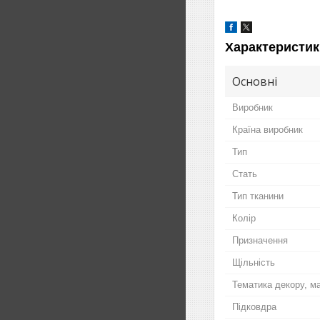
Характеристик
Основні
Виробник
Країна виробник
Тип
Стать
Тип тканини
Колір
Призначення
Щільність
Тематика декору, м
Підковдра