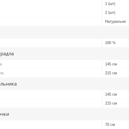
1 (шт)
2 (шт)
Натуральне
100 %
ирадла
а
145 см
ла
215 см
яльника
145 см
215 см
очки
70 см