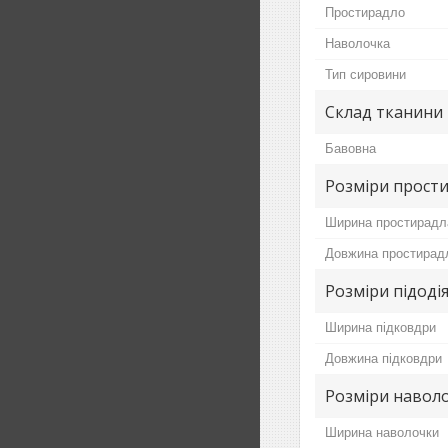
Простирадло
Наволочка
Тип сировини
Склад тканини
Бавовна
Розміри прост
Ширина простирадл
Довжина простирад
Розміри підоді
Ширина підковдри
Довжина підковдри
Розміри навол
Ширина наволочки