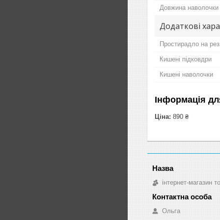
Довжина наволочки
Додаткові хар
Простирадло на рез
Кишені підковдри
Кишені наволочки
Інформація дл
Ціна:
890 ₴
інтернет-магазин т
Ольга