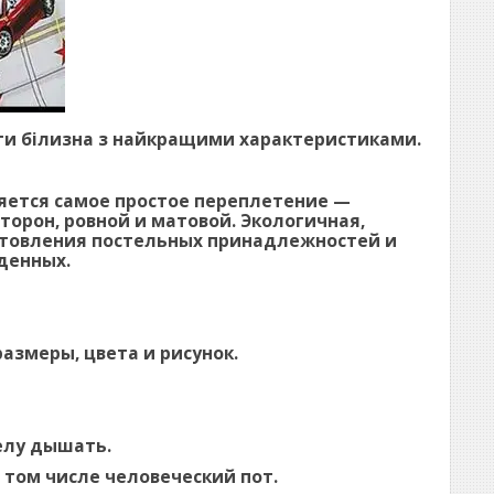
айти білизна з найкращими характеристиками.
яется самое простое переплетение —
торон, ровной и матовой. Экологичная,
отовления постельных принадлежностей и
денных.
азмеры, цвета и рисунок.
елу дышать.
 том числе человеческий пот.