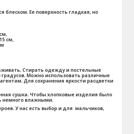
я блеском. Ее поверхность гладкая, но
 см,
15 см,
см
аживать. Стирать одежду и постельные
0 градусов. Можно использовать различные
еагентам. Для сохранения яркости расцветки
инная сушка. Чтобы хлопковые изделия было
ть немного влажными.
роев. У нас есть выбор и для мальчиков,