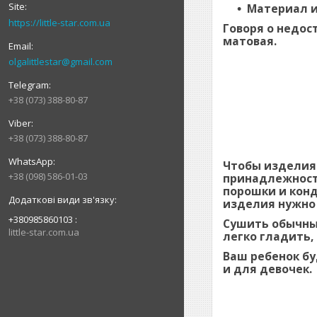
Материал и
https://little-star.com.ua
Говоря о недос
матовая.
olgalittlestar@gmail.com
+38 (073) 388-80-87
+38 (073) 388-80-87
Чтобы изделия 
+38 (098) 586-01-03
принадлежности
порошки и конд
изделия нужно 
+380985860103
Сушить обычным
little-star.com.ua
легко гладить,
Ваш ребенок бу
и для девочек.