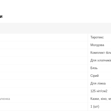
и
Тиротекс
Молдова
Комплект біл
Для хлопчикі
Бязь
Сірий
Для ліжка
125 ніт/см2
алюнка
Казки, кіно,
1 (шт)