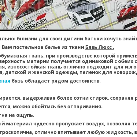
тільної білизни для своєї дитини батьки хочуть зн
 Вам постельное белье из ткани
Бязь Люкс .
обумажная ткань, при производстве которой примен
верхность материи получается одинаковой с обеих с
ая, износостойкая ткань отлично подходит для изг
я, детской и женской одежды, пеленок для новорож
жная
бязь обладает рядом достоинств.
ирается, выдерживая более сотни стирок, сохраняя р
ится, можно обойтись без отпаривания.
тна на ощупь.
й материал чудесно пропускает воздух, позволяя т
гроскопична, отлично впитывает любую жидкость, в