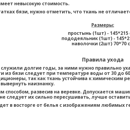
меет невысокую стоимость.
татках бязи, нужно отметить, что ткань не отличаетс
Размеры:
простынь (1шт) - 145*215
пододеяльник (1шт) - 145*2
наволочки (2шт) 70*70 
Правила ухода
служили долгие годы, за ними нужно правильно ух
 из бязи следует при температуре воды от 30 до 6
иционеры, так как ткань устойчива к химическим р
вывернуть наизнанку.
 способом, развесив на веревке. Допускается маш
 не следует их сильно пересушивать, лучше остави
дет в восторге от белья с изображениям любимых ге