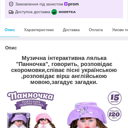
Замовлення під захистом
Доступна доставка
Опис
Характеристики
Доставка
Оплата
Умови п
Опис
Музична інтерактивна лялька
"Панночка", говорить, розповідає
скоромовки,співає пісні українською
,розповідає вірш англійською
мовою,загадує загадки.