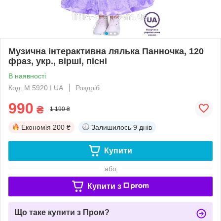
Музична інтерактивна лялька Панночка, 120
фраз, укр., вірші, пісні
В наявності
Код: M 5920 I UA
Роздріб
990
₴
1 190 ₴
Економія
200 ₴
Залишилось
9 днів
Купити
або
Купити з
Що таке купити з Пром?