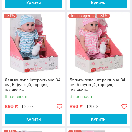
Купити
Купити
–31%
Топ продажів
–31%
Лялька-пупс інтерактивна 34
Лялька-пупс інтерактивна 34
см, 5 функцій, горщик,
см, 5 функцій, горщик,
пляшечка
пляшечка
В наявності
В наявності
890
890
₴
₴
1 290 ₴
1 290 ₴
Купити
Купити
–31%
–31%