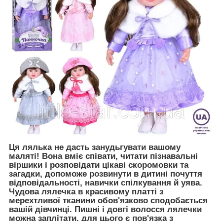
Ця лялька не дасть занудьгувати вашому
маляті! Вона вміє співати, читати пізнавальні
віршики і розповідати цікаві скоромовки та
загадки, допоможе розвинути в дитині почуття
відповідальності, навички спілкування й уява.
Чудова лялечка в красивому платті з
мерехтливої тканини обов'язково сподобається
вашій дівчинці. Пишні і довгі волосся лялечки
можна заплітати, для цього є пов'язка з