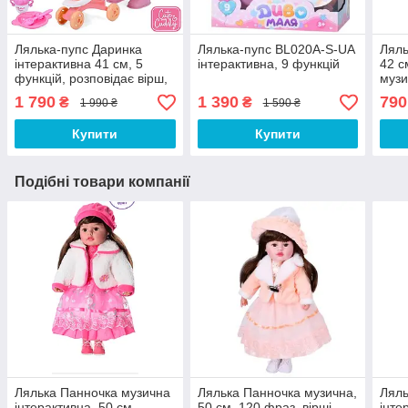
Лялька-пупс Даринка
Лялька-пупс BL020A-S-UA
Ляль
інтерактивна 41 см, 5
інтерактивна, 9 функцій
42 с
функцій, розповідає вірш,
музи
співає пісеньку
пісн
1 790
1 390
790
₴
₴
1 990 ₴
1 590 ₴
Купити
Купити
Подібні товари компанії
Лялька Панночка музична
Лялька Панночка музична,
Ляль
інтерактивна, 50 см,
50 см, 120 фраз, вірші,
інте