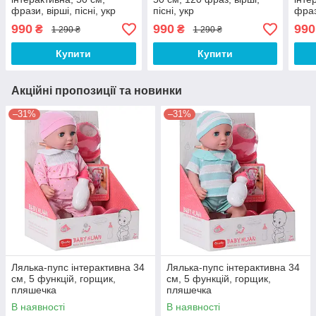
фрази, вірші, пісні, укр
пісні, укр
фраз
990
990
990
₴
₴
1 290 ₴
1 290 ₴
Купити
Купити
Акційні пропозиції та новинки
–31%
–31%
Лялька-пупс інтерактивна 34
Лялька-пупс інтерактивна 34
см, 5 функцій, горщик,
см, 5 функцій, горщик,
пляшечка
пляшечка
В наявності
В наявності