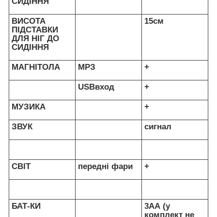
СИДІННЯ
ВИСОТА
15см
ПІДСТАВКИ
ДЛЯ НІГ ДО
СИДІННЯ
МАГНІТОЛА
МРЗ
+
USBвход
+
МУЗИКА
+
ЗВУК
сигнал
СВІТ
передні фари
+
БАТ-КИ
3АА (у
комплект не