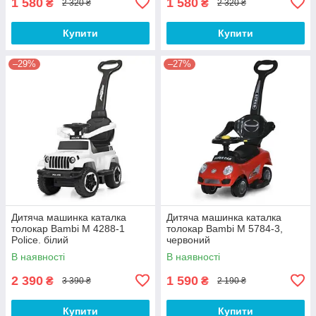
1 580
1 580
₴
₴
2 320 ₴
2 320 ₴
Купити
Купити
–29%
–27%
Дитяча машинка каталка
Дитяча машинка каталка
толокар Bambi M 4288-1
толокар Bambi M 5784-3,
Police. білий
червоний
В наявності
В наявності
2 390
1 590
₴
₴
3 390 ₴
2 190 ₴
Купити
Купити