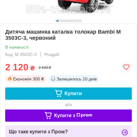
Дитяча машинка каталка толокар Bambi M
3503С-3, червоний
В наявності
Код: M 3503С-3
Роздріб
2 120
₴
2 420 ₴
Економія
300 ₴
Залишилось
10 днів
Купити
або
Купити з
Що таке купити з Пром?