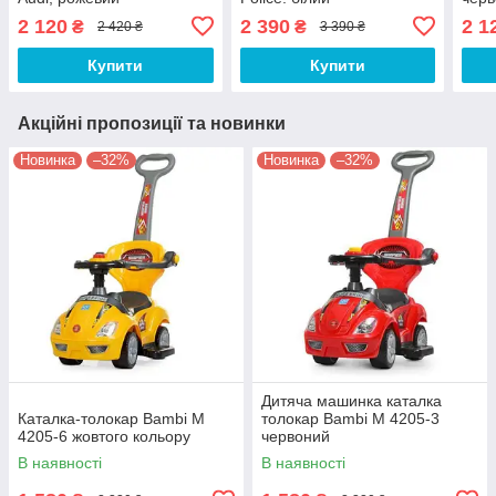
2 120
2 390
2 1
₴
₴
2 420 ₴
3 390 ₴
Купити
Купити
Акційні пропозиції та новинки
Новинка
–32%
Новинка
–32%
Дитяча машинка каталка
Каталка-толокар Bambi M
толокар Bambi M 4205-3
4205-6 жовтого кольору
червоний
В наявності
В наявності