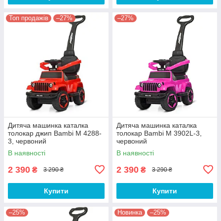
Топ продажів
–27%
–27%
Дитяча машинка каталка
Дитяча машинка каталка
толокар джип Bambi M 4288-
толокар Bambi M 3902L-3,
3, червоний
червоний
В наявності
В наявності
2 390
2 390
₴
₴
3 290 ₴
3 290 ₴
Купити
Купити
–25%
Новинка
–25%