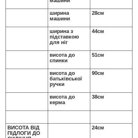
машини
ширина
28см
машини
ширина з
44см
підставкою
для ніг
висота до
51см
спинки
висота до
90см
батьківської
ручки
висота до
38см
керма
ВИСОТА ВІД
24см
ПІДЛОГИ ДО