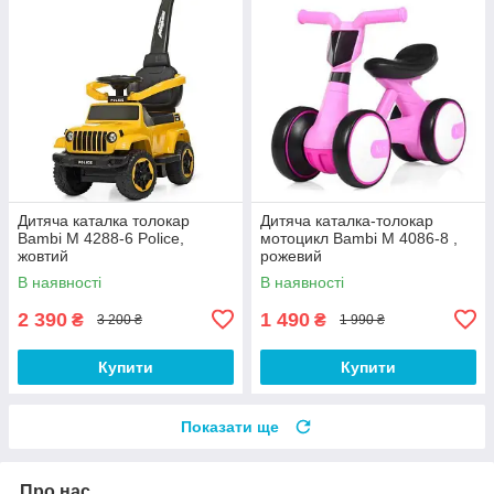
Дитяча каталка толокар
Дитяча каталка-толокар
Bambi M 4288-6 Police,
мотоцикл Bambi M 4086-8 ,
жовтий
рожевий
В наявності
В наявності
2 390
1 490
₴
₴
3 200 ₴
1 990 ₴
Купити
Купити
Показати ще
Про нас