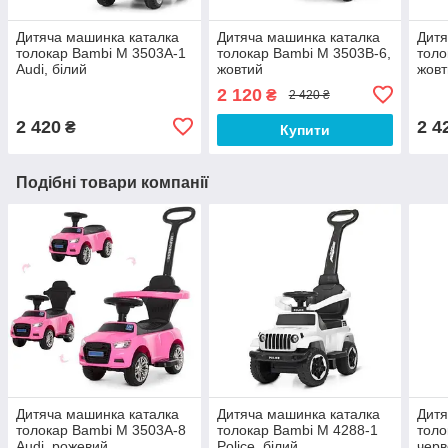
Дитяча машинка каталка
Дитяча машинка каталка
Дитя
толокар Bambi M 3503A-1
толокар Bambi M 3503В-6,
толо
Audi, білий
жовтий
жовт
2 120
₴
2 420 ₴
2 420
2 4
₴
Купити
Подібні товари компанії
Дитяча машинка каталка
Дитяча машинка каталка
Дитя
толокар Bambi M 3503A-8
толокар Bambi M 4288-1
толо
Audi, рожевий
Police. білий
чер