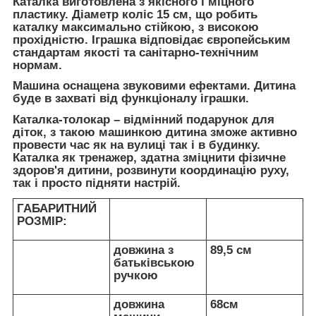
Каталка виготовлена з якісного і міцного
пластику. Діаметр коліс 15 см, що робить
каталку максимально стійкою, з високою
прохідністю. Іграшка відповідає європейським
стандартам якості та санітарно-технічним
нормам.
Машина оснащена звуковими ефектами. Дитина
буде в захваті від функціоналу іграшки.
Каталка-толокар – відмінний подарунок для
діток, з такою машинкою дитина зможе активно
провести час як на вулиці так і в будинку.
Каталка як тренажер, здатна зміцнити фізичне
здоров'я дитини, розвинути координацію руху,
так і просто підняти настрій.
ГАБАРИТНИЙ
РОЗМІР:
довжина з
89,5 см
батьківською
ручкою
довжина
68см