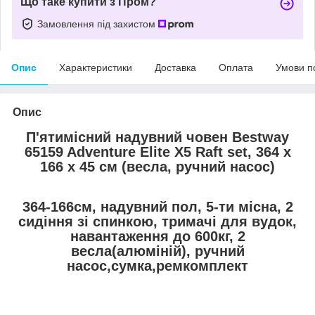
Що таке купити з Пром?
Замовлення під захистом
Опис
Характеристики
Доставка
Оплата
Умови п
Опис
П'ятимісний надувний човен Bestway
65159 Adventure Elite X5 Raft set, 364 х
166 х 45 см (весла, ручний насос)
364-166см, надувний пол, 5-ти місна, 2
сидіння зі спинкою, тримачі для вудок,
навантаження до 600кг, 2
весла(алюміній), ручний
насос,сумка,ремкомплект