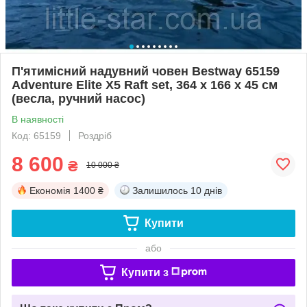
П'ятимісний надувний човен Bestway 65159
Adventure Elite X5 Raft set, 364 х 166 х 45 см
(весла, ручний насос)
В наявності
Код: 65159
Роздріб
8 600
₴
10 000 ₴
Економія
1400 ₴
Залишилось
10 днів
Купити
або
Купити з