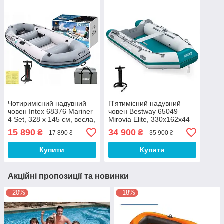
Чотиримісний надувний
П'ятимісний надувний
човен Intex 68376 Mariner
човен Bestway 65049
4 Set, 328 х 145 см, весла,
Mirovia Elite, 330х162х44
ручний насос, 4-х
см, 4 ручки, 2 весла 162см
15 890
34 900
₴
₴
17 890 ₴
35 900 ₴
камерний
(алюміній), ручний насос,
сумка
Купити
Купити
Акційні пропозиції та новинки
–20%
–18%