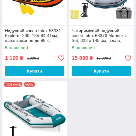
Надувний човен Intex 58331
Чотиримісний надувний
Explorer 200, 185-94-41см,
човен Intex 68376 Mariner 4
навантаження до 95 кг,
Set, 328 х 145 см, весла,
весла, насос
ручний насос, 4-х камерний
В наявності
В наявності
1 190
15 890
₴
₴
1 390 ₴
17 890 ₴
Купити
Купити
Новинка
–3%