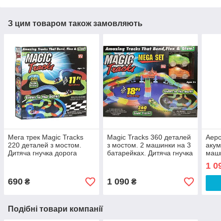
З цим товаром також замовляють
Мега трек Magic Tracks
Magic Tracks 360 деталей
Аеро
220 деталей з мостом.
з мостом. 2 машинки на 3
акум
Дитяча гнучка дорога
батарейках. Дитяча гнучка
маши
дорога
1 0
690
1 090
₴
₴
Подібні товари компанії