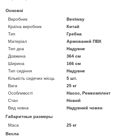
Основні
Виробник
Bestway
Країна виробник
Китай
Тип
Гребна
Матеріал
Армований ПВХ
Тип дна
Надувне
Довжина
364 см
Ширина
166 см
Тип сидіння
Надувне
Кількість сидячих місць
5 шт.
Вага
25 кг
Особливості
Насос, Ремкомплект
Стан
Новий
Вид човна
Надувний човен
Габаритные размеры
Маса
25 кг
Весла