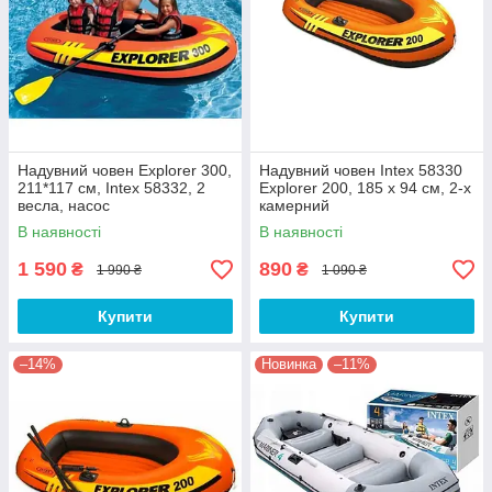
Надувний човен Explorer 300,
Надувний човен Intex 58330
211*117 см, Intex 58332, 2
Explorer 200, 185 х 94 см, 2-х
весла, насос
камерний
В наявності
В наявності
1 590
890
₴
₴
1 990 ₴
1 090 ₴
Купити
Купити
–14%
Новинка
–11%