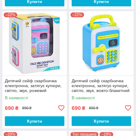
Купити
Купити
–22%
–22%
Дитячий сейф скарбничка
Дитячий сейф скарбничка
електронна, затягує купюри,
електронна, затягує купюри,
світло, звук, рожевий
світло, звук, жовто-блакитний
В наявності
В наявності
690
690
₴
₴
890 ₴
890 ₴
Купити
Купити
–20%
Топ продажів
–18%