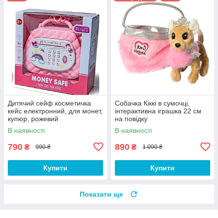
Дитячий сейф косметичка
Собачка Кіккі в сумочці,
кейс електронний, для монет,
інтерактивна іграшка 22 см
купюр, рожевий
на повідку
В наявності
В наявності
790
890
₴
₴
990 ₴
1 090 ₴
Купити
Купити
Показати ще