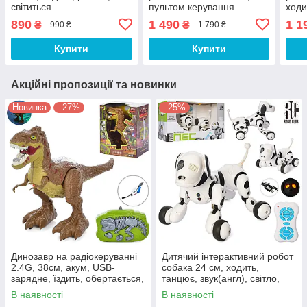
світиться
пультом керування
ходи
звук
890
1 490
1 1
₴
₴
990 ₴
1 790 ₴
заря
керу
Купити
Купити
Акційні пропозиції та новинки
Новинка
–27%
–25%
Динозавр на радіокеруванні
Дитячий інтерактивний робот
2.4G, 38см, акум, USB-
собака 24 см, ходить,
зарядне, їздить, обертається,
танцює, звук(англ), світло,
пар, звук, світло
USВ зарядне, з пультом
В наявності
В наявності
керування