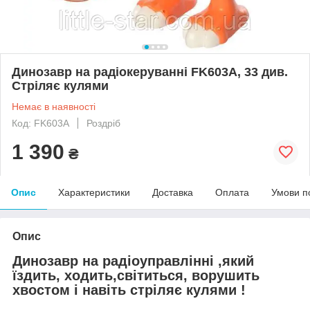
Динозавр на радіокеруванні FK603A, 33 див.
Стріляє кулями
Немає в наявності
Код: FK603A
Роздріб
1 390
₴
Опис
Характеристики
Доставка
Оплата
Умови п
Опис
Динозавр на радіоуправлінні ,який
їздить, ходить,світиться, ворушить
хвостом і навіть стріляє кулями !