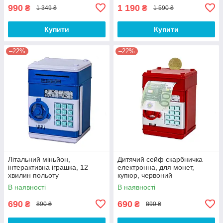
990
1 190
₴
₴
1 349 ₴
1 590 ₴
Купити
Купити
–22%
–22%
Літальний міньйон,
Дитячий сейф скарбничка
інтерактивна іграшка, 12
електронна, для монет,
хвилин польоту
купюр, червоний
В наявності
В наявності
690
690
₴
₴
890 ₴
890 ₴