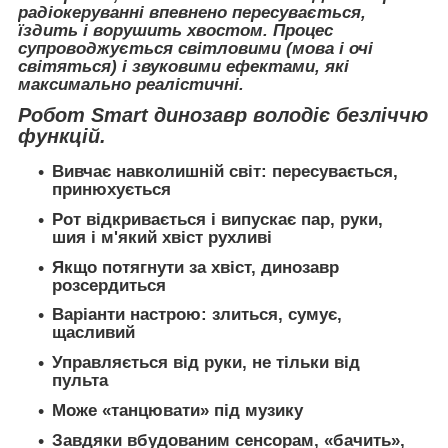
радіокеруванні впевнено пересувається,
їздить і ворушить хвостом. Процес
супроводжується світловими (мова і очі
світяться) і звуковими ефектами, які
максимально реалістичні.
Робот Smart динозавр володіє безліччю
функцій.
Вивчає навколишній світ: пересувається,
принюхується
Рот відкривається і випускає пар, руки,
шия і м'який хвіст рухливі
Якщо потягнути за хвіст, динозавр
розсердиться
Варіанти настрою: злиться, сумує,
щасливий
Управляється від руки, не тільки від
пульта
Може «танцювати» під музику
Завдяки вбудованим сенсорам, «бачить»,