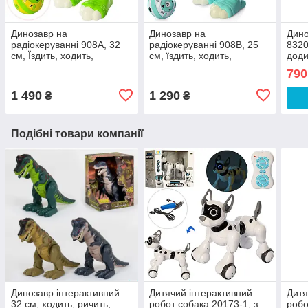
Динозавр на
Динозавр на
Дино
радіокеруванні 908A, 32
радіокеруванні 908B, 25
8320
см, Їздить, ходить,
см, їздить, ходить,
доди
ворушить хвостом
ворушить хвостом
790
1 490
1 290
₴
₴
Подібні товари компанії
Динозавр інтерактивний
Дитячий інтерактивний
Дитя
32 см, ходить, ричить,
робот собака 20173-1, з
робо