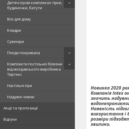
Дитячі ігрові комплекси: гірки,
будиночки, батути
Все для дому
Ковдри
Сувеніри
Пледи-покривала
Комплекти постільної білизни
від молдавського виробника
Тиртекс
Настільні ігри
Новинка 2020 рок
Компанія Intex о
Надувні човни
значить надувни
водонепроникног
Наявність підго
Акції та пропозиції
використання і б
розміри підходя
Відгуки
хвилини.