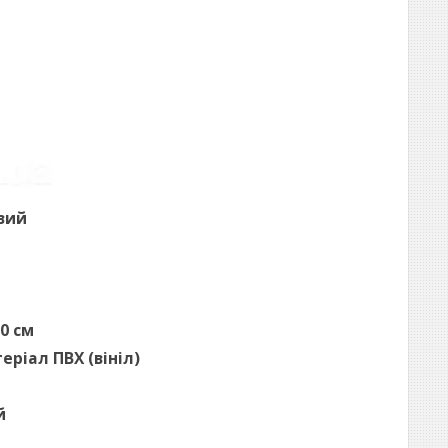
евий
0 см
ріал ПВХ (вініл)
й