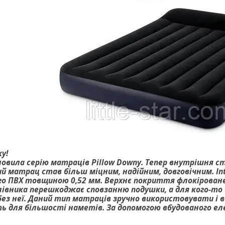
у!
новила серію матраців Pillow Downy. Тепер внутрішня ст
й матрац став більш міцним, надійним, довговічним. In
о ПВХ товщиною 0,52 мм. Верхнє покриття флокіроване,
лівника перешкоджає сповзанню подушки, а для кого-т
ез неї. Даний тип матраців зручно використовувати і вдом
ть для більшості наметів. За допомогою вбудованого е