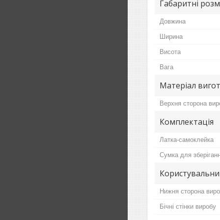
Габаритні розм
Довжина
Ширина
Висота
Вага
Матеріал виго
Верхня сторона вир
Комплектація
Латка-самоклейка
Сумка для зберіганн
Користувальни
Нижня сторона вир
Бічні стінки виробу