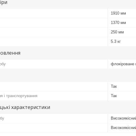
іри
1910 мм
1370 мм
250 мм
5.3 кг
товлення
обу
флокіроване 
Так
я і транспортування
Так
цькі характеристики
обу
Високоякісний
Високоякісний