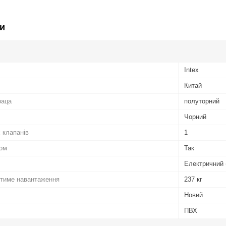
и
Intex
Китай
раца
полуторний
Чорний
х клапанів
1
сом
Так
Електричний 
тиме навантаження
237 кг
Новий
ПВХ