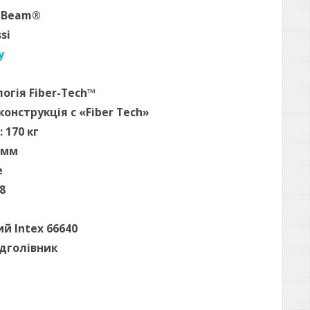
a-Beam®
si
у
огія Fiber-Tech™
онструкція c «Fiber Tech»
170 кг
 мм
е
8
й Intex 66640
ідголівник