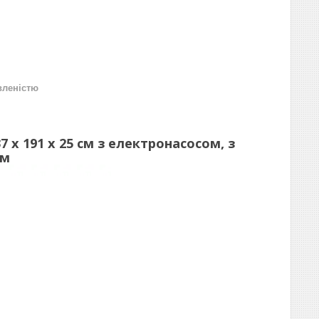
вленістю
 x 191 x 25 см з електронасосом, з
см