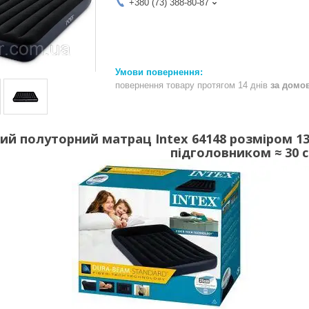
+380 (73) 388-80-87
повернення товару протягом 14 днів
за домо
й полуторний матрац Intex 64148 розміром 137
підголовником ≈ 30 