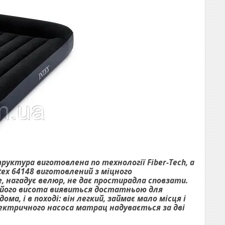
руктура виготовлена по технології Fiber-Tech, а
tex 64148 виготовлений з міцного
 нагадує велюр, не дає простирадла сповзати.
о його висота виявиться достатньою для
а, і в поході: він легкий, займає мало місця і
лектричного насоса матрац надувається за дві