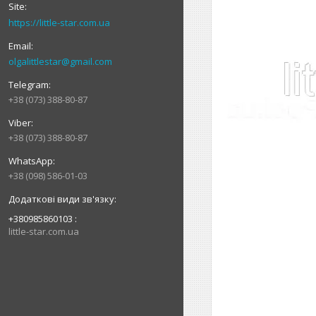
https://little-star.com.ua
olgalittlestar@gmail.com
+38 (073) 388-80-87
+38 (073) 388-80-87
+38 (098) 586-01-03
+380985860103
little-star.com.ua