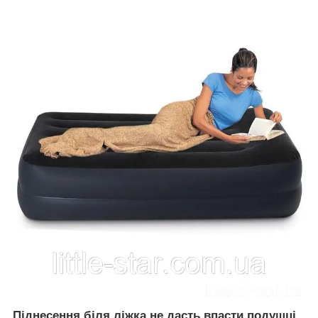
Піднесення біля ліжка не дасть впасти подушці,