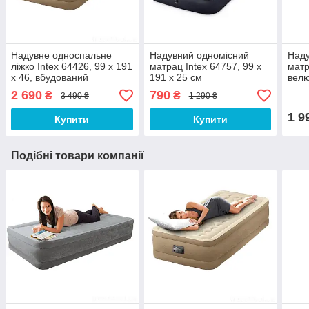
Надувне односпальне
Надувний одномісний
Наду
ліжко Intex 64426, 99 х 191
матрац Intex 64757, 99 x
матр
х 46, вбудований
191 x 25 см
велю
електронасос
152х
2 690
790
₴
₴
3 490 ₴
1 290 ₴
1 9
Купити
Купити
Подібні товари компанії