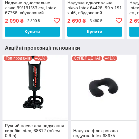
Надувне односпальне
Надувне односпальне
Наду
ліжко 99*191*33 см, Іntex
ліжко Intex 64426, 99 х 191
Inte
67766, вбудований
х 46, вбудований
см, 
електронасос, ультра-
електронасос
елек
2 090
2 690
2 6
₴
₴
2 890 ₴
3 490 ₴
плюш
Купити
Купити
Акційні пропозиції та новинки
Топ продажів
–51%
СУПЕРЦЕНА!
–41%
Ручний насос для надування
виробів Intex, 68612 (об'єм
Надувна флокірована
0.9 л)
подушка Intex 68675