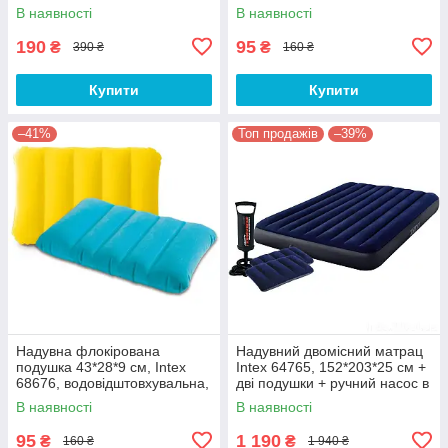
В наявності
В наявності
190
95
₴
₴
390 ₴
160 ₴
Купити
Купити
–41%
Топ продажів
–39%
Надувна флокірована
Надувний двомісний матрац
подушка 43*28*9 см, Intex
Intex 64765, 152*203*25 см +
68676, водовідштовхувальна,
дві подушки + ручний насос в
3 кольори
подарунок
В наявності
В наявності
95
1 190
₴
₴
160 ₴
1 940 ₴