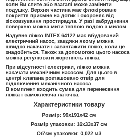
коли Ви спите або взагалі може замінити
подушку. Верхня частина має флокіроване
покриття приємне на дотик і охороняє від
зісковзування простирадла. У разі забруднення
поверхню можна мити теплою водою з милом.
Надувне ліжко INTEX 64122 має вбудований
електричний насос, завдяки якому можна
швидко накачати і завантажити ліжко, коли це
знадобиться. Також за допомогою цього насоса
можна регулювати жорсткість ліжка.
При відсутності електрики, ліжко можна
накачати механічним насосом. Для цього в
центрі клапана розташовано отвір для
підключення механічного насоса.
В комплект входить сумка для перенесення
ліжка і самоклеюча латочка.
Характеристики товару
Розмір: 99х191х42 см
Розмір упаковки: 16x33x37 см
Об'єм упаковки: 0,022 м3