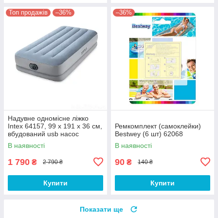
Топ продажів
–36%
–36%
Надувне одномісне ліжко
Intex 64157, 99 х 191 х 36 см,
Ремкомплект (самоклейки)
вбудований usb насос
Bestwey (6 шт) 62068
В наявності
В наявності
1 790
90
₴
₴
2 790 ₴
140 ₴
Купити
Купити
Показати ще