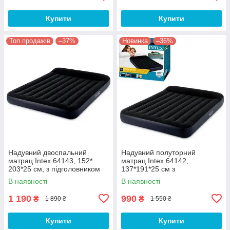
Купити
Купити
Топ продажів
–37%
Новинка
–36%
Надувний двоспальний
Надувний полуторний
матрац Intex 64143, 152*
матрац Intex 64142,
203*25 см, з підголовником
137*191*25 см з
підголовником
В наявності
В наявності
1 190
990
₴
₴
1 890 ₴
1 550 ₴
Купити
Купити