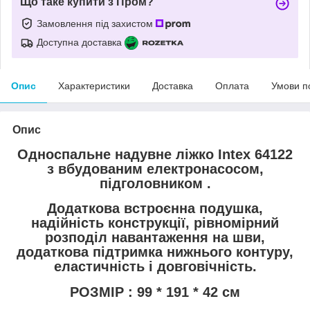
Що таке купити з Пром?
Замовлення під захистом
Доступна доставка
Опис
Характеристики
Доставка
Оплата
Умови п
Опис
Односпальне надувне ліжко Intex 64122
з вбудованим електронасосом,
підголовником .
Додаткова встроєнна подушка,
надійність конструкції, рівномірний
розподіл навантаження на шви,
додаткова підтримка нижнього контуру,
еластичність і довговічність.
РОЗМІР : 99 * 191 * 42 см