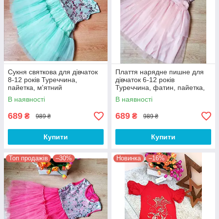
Сукня святкова для дівчаток
Плаття нарядне пишне для
8-12 років Туреччина,
дівчаток 6-12 років
пайетка, м'ятний
Туреччина, фатин, пайетка,
пудра
В наявності
В наявності
689
689
₴
₴
989 ₴
989 ₴
Купити
Купити
Топ продажів
–30%
Новинка
–16%