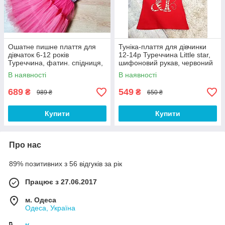
Ошатне пишне плаття для
Туніка-плаття для дівчинки
дівчаток 6-12 років
12-14р Туреччина Little star,
Туреччина, фатин. спідниця,
шифоновий рукав, червоний
паєтки, рожевий
В наявності
В наявності
689
549
₴
₴
989 ₴
650 ₴
Купити
Купити
Про нас
89% позитивних з 56 відгуків за рік
Працює з 27.06.2017
м. Одеса
Одеса, Україна