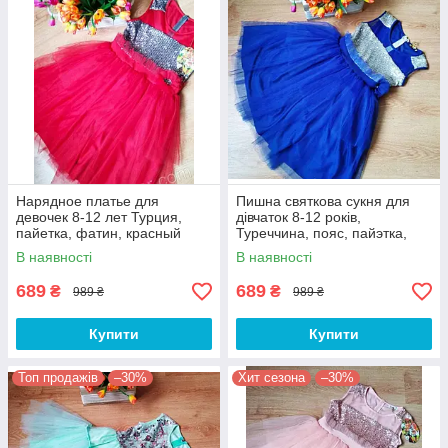
Нарядное платье для
Пишна святкова сукня для
девочек 8-12 лет Турция,
дівчаток 8-12 років,
пайетка, фатин, красный
Туреччина, пояс, пайэтка,
електрик
В наявності
В наявності
689
689
₴
₴
989 ₴
989 ₴
Купити
Купити
Топ продажів
–30%
Хит сезона
–30%