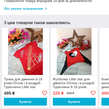
Повернення товару впродовж 14 днів за домовленістю
Всі умови повернення
З цим товаром також замовляють
Туніка для дівчинки 6-16
Футболка Little star для
Комп
років Оптом і в роздріб
дівчаток Оптом і в роздріб
кап
Туреччина Little star
Туреччина 6-16 років
дево
495
220
490
₴
₴
418 ₴
Купити
Купити