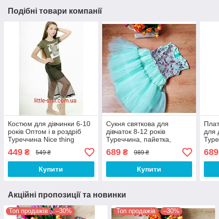
Подібні товари компанії
Костюм для дівчинки 6-10
Сукня святкова для
Плат
років Оптом і в роздріб
дівчаток 8-12 років
для 
Туреччина Nice thing
Туреччина, пайетка,
Туре
м'ятний
пайе
449
689
689
₴
₴
549 ₴
989 ₴
Купити
Купити
Акційні пропозиції та новинки
Топ продажів
–30%
Топ продажів
–30%